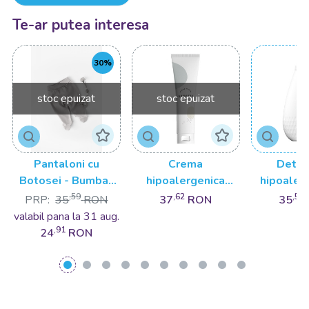
Te-ar putea interesa
30%
stoc epuizat
stoc epuizat
Pantaloni cu
Crema
Deter
Botosei - Bumbac
hipoalergenica
hipoaler
organic Roz pudra
impotriva iritatiilor
rufe p
,59
,62
,59
PRP:
35
RON
37
RON
35
BabyCosy
de scutec Agnotis
bebelusi
valabil pana la 31 aug.
150 ml
1000
,91
24
RON