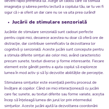
deveni rapid preferata lui. Alege un cadou care va stimula
imaginația și iubirea pentru lectură a copilului tău, iar tu vei fi
sigur că i-ai oferit un dar care nu se va uita prea curând!
Jucării de stimulare senzorială
Jucăriile de stimulare senzorială sunt cadouri perfecte
pentru copiii mici, deoarece acestea nu doar că oferă ore de
distracție, dar contribuie semnificativ la dezvoltarea lor
cognitivă și senzorială. Aceste jucării sunt concepute pentru
a stimula diferite simțuri ale celor mici, având caracteristici
precum sunete, texturi diverse și forme interesante. Fiecare
element este gândit pentru a ajuta copilul să exploreze
lumea în mod activ și să își dezvolte abilitățile de percepție.
Stimularea simțurilor este esențială pentru procesul de
învățare al copiilor. Când cei mici interacționează cu jucării
care fac sunete, au texturi diferite sau forme variate, aceștia
încep să înțeleagă lumea din jurul lor prin intermediul
simțurilor. Aceste jucării ajută la dezvoltarea coordonării