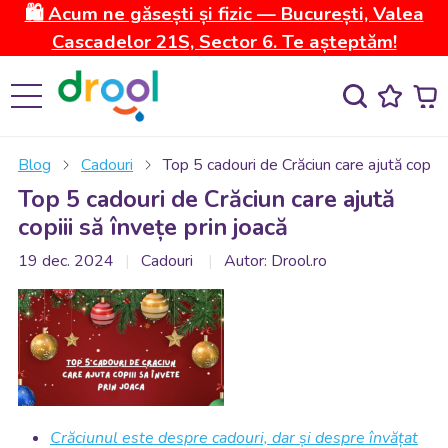
🛍️ Acum ne găsești și fizic — București, Valea
Cascadelor 21S, Sector 6. Te așteptăm!
Blog
Cadouri
Top 5 cadouri de Crăciun care ajută copiii 
Top 5 cadouri de Crăciun care ajută
copiii să învețe prin joacă
19 dec. 2024
Cadouri
Autor: Drool.ro
Crăciunul este despre cadouri, dar și despre învățat