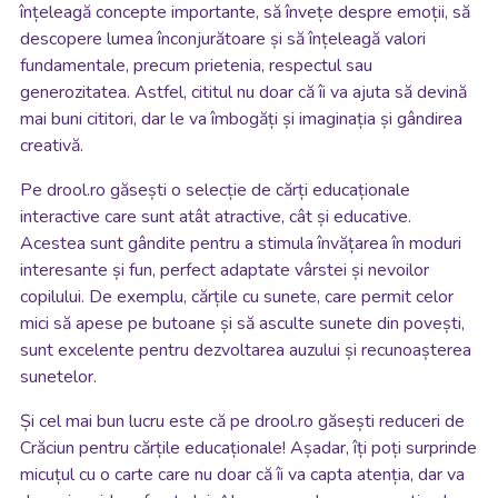
înțeleagă concepte importante, să învețe despre emoții, să
descopere lumea înconjurătoare și să înțeleagă valori
fundamentale, precum prietenia, respectul sau
generozitatea. Astfel, cititul nu doar că îi va ajuta să devină
mai buni cititori, dar le va îmbogăți și imaginația și gândirea
creativă.
Pe drool.ro găsești o selecție de cărți educaționale
interactive care sunt atât atractive, cât și educative.
Acestea sunt gândite pentru a stimula învățarea în moduri
interesante și fun, perfect adaptate vârstei și nevoilor
copilului. De exemplu, cărțile cu sunete, care permit celor
mici să apese pe butoane și să asculte sunete din povești,
sunt excelente pentru dezvoltarea auzului și recunoașterea
sunetelor.
Și cel mai bun lucru este că pe drool.ro găsești reduceri de
Crăciun pentru cărțile educaționale! Așadar, îți poți surprinde
micuțul cu o carte care nu doar că îi va capta atenția, dar va