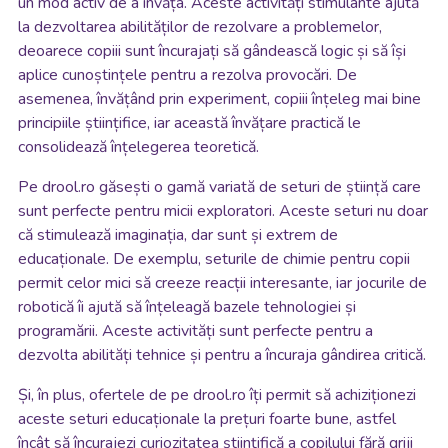
un mod activ de a învăța. Aceste activități stimulante ajută
la dezvoltarea abilităților de rezolvare a problemelor,
deoarece copiii sunt încurajați să gândească logic și să își
aplice cunoștințele pentru a rezolva provocări. De
asemenea, învățând prin experiment, copiii înțeleg mai bine
principiile științifice, iar această învățare practică le
consolidează înțelegerea teoretică.
Pe drool.ro găsești o gamă variată de seturi de știință care
sunt perfecte pentru micii exploratori. Aceste seturi nu doar
că stimulează imaginația, dar sunt și extrem de
educaționale. De exemplu, seturile de chimie pentru copii
permit celor mici să creeze reacții interesante, iar jocurile de
robotică îi ajută să înțeleagă bazele tehnologiei și
programării. Aceste activități sunt perfecte pentru a
dezvolta abilități tehnice și pentru a încuraja gândirea critică.
Și, în plus, ofertele de pe drool.ro îți permit să achiziționezi
aceste seturi educaționale la prețuri foarte bune, astfel
încât să încurajezi curiozitatea științifică a copilului fără griji