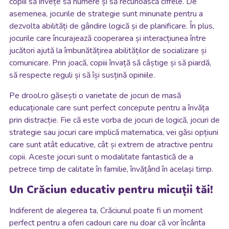
copiii să învețe să numere și să recunoască cifrele. De
asemenea, jocurile de strategie sunt minunate pentru a
dezvolta abilități de gândire logică și de planificare. În plus,
jocurile care încurajează cooperarea și interacțiunea între
jucători ajută la îmbunătățirea abilităților de socializare și
comunicare. Prin joacă, copiii învață să câștige și să piardă,
să respecte reguli și să își susțină opiniile.
Pe drool.ro găsești o varietate de jocuri de masă
educaționale care sunt perfect concepute pentru a învăța
prin distracție. Fie că este vorba de jocuri de logică, jocuri de
strategie sau jocuri care implică matematica, vei găsi opțiuni
care sunt atât educative, cât și extrem de atractive pentru
copii. Aceste jocuri sunt o modalitate fantastică de a
petrece timp de calitate în familie, învățând în același timp.
Un Crăciun educativ pentru micuții tăi!
Indiferent de alegerea ta, Crăciunul poate fi un moment
perfect pentru a oferi cadouri care nu doar că vor încânta