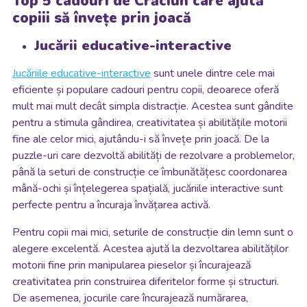
Top 5 cadouri de Crăciun care ajută
copiii să învețe prin joacă
Jucării educative-interactive
Jucăriile educative-interactive
sunt unele dintre cele mai
eficiente și populare cadouri pentru copii, deoarece oferă
mult mai mult decât simpla distracție. Acestea sunt gândite
pentru a stimula gândirea, creativitatea și abilitățile motorii
fine ale celor mici, ajutându-i să învețe prin joacă. De la
puzzle-uri care dezvoltă abilități de rezolvare a problemelor,
până la seturi de construcție ce îmbunătățesc coordonarea
mână-ochi și înțelegerea spațială, jucăriile interactive sunt
perfecte pentru a încuraja învățarea activă.
Pentru copii mai mici, seturile de construcție din lemn sunt o
alegere excelentă. Acestea ajută la dezvoltarea abilităților
motorii fine prin manipularea pieselor și încurajează
creativitatea prin construirea diferitelor forme și structuri.
De asemenea, jocurile care încurajează numărarea,