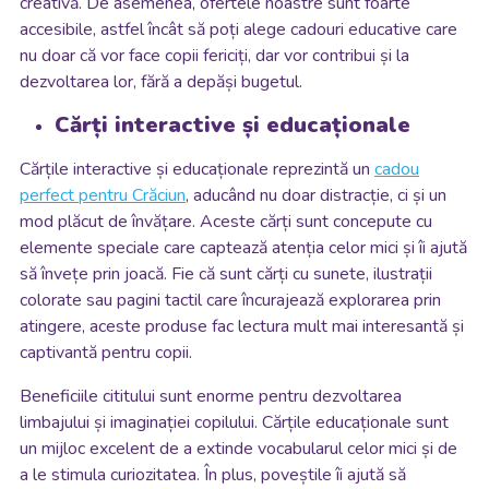
creativă. De asemenea, ofertele noastre sunt foarte
accesibile, astfel încât să poți alege cadouri educative care
nu doar că vor face copii fericiți, dar vor contribui și la
dezvoltarea lor, fără a depăși bugetul.
Cărți interactive și educaționale
Cărțile interactive și educaționale reprezintă un
cadou
perfect pentru Crăciun
, aducând nu doar distracție, ci și un
mod plăcut de învățare. Aceste cărți sunt concepute cu
elemente speciale care captează atenția celor mici și îi ajută
să învețe prin joacă. Fie că sunt cărți cu sunete, ilustrații
colorate sau pagini tactil care încurajează explorarea prin
atingere, aceste produse fac lectura mult mai interesantă și
captivantă pentru copii.
Beneficiile cititului sunt enorme pentru dezvoltarea
limbajului și imaginației copilului. Cărțile educaționale sunt
un mijloc excelent de a extinde vocabularul celor mici și de
a le stimula curiozitatea. În plus, poveștile îi ajută să