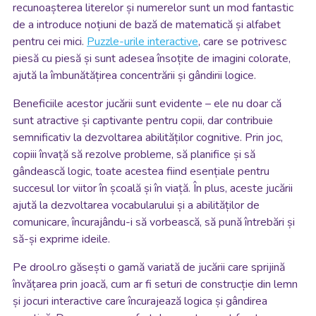
recunoașterea literelor și numerelor sunt un mod fantastic
de a introduce noțiuni de bază de matematică și alfabet
pentru cei mici.
Puzzle-urile interactive
, care se potrivesc
piesă cu piesă și sunt adesea însoțite de imagini colorate,
ajută la îmbunătățirea concentrării și gândirii logice.
Beneficiile acestor jucării sunt evidente – ele nu doar că
sunt atractive și captivante pentru copii, dar contribuie
semnificativ la dezvoltarea abilităților cognitive. Prin joc,
copiii învață să rezolve probleme, să planifice și să
gândească logic, toate acestea fiind esențiale pentru
succesul lor viitor în școală și în viață. În plus, aceste jucării
ajută la dezvoltarea vocabularului și a abilităților de
comunicare, încurajându-i să vorbească, să pună întrebări și
să-și exprime ideile.
Pe drool.ro găsești o gamă variată de jucării care sprijină
învățarea prin joacă, cum ar fi seturi de construcție din lemn
și jocuri interactive care încurajează logica și gândirea