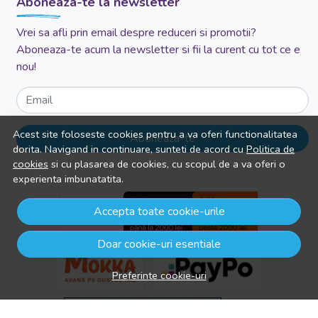
Aboneaza-te la newsletter
Vrei sa afli prin email despre reduceri si promotii?
Aboneaza-te acum la newsletter si fii la curent cu tot ce e
nou!
Email
Acest site foloseste cookies pentru a va oferi functionalitatea
Aboneaza-te
dorita. Navigand in continuare, sunteti de acord cu
Politica de
cookies
si cu plasarea de cookies, cu scopul de a va oferi o
experienta imbunatatita.
Accepta toate cookie-urile
Doar cookie-uri esentiale
Preferinte cookie-uri