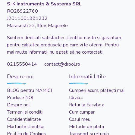
S-K Instruments & Systems SRL
RO28922760
J2011001981232
Marasesti 22, Ilfov, Magurele
Suntem dedicati satisfactiei clientilor nostri și garantam
pentru calitatea produsele pe care vi le oferim. Pentru
mai multe informatii, nu ezitati să ne contactati:
0215550414 contact@drool.ro
Despre noi
Informatii Utile
BLOG pentru MAMICI
Cumperi acum, plătești mai
Produse NOI
târziu...
Despre noi
Retur la Easybox
Termeni si conditii
Cum cumpar
Confidentialitate
Cosul meu
Marturiile clientilor
Metode de plata
Politica de Cookies
Transport si retururi