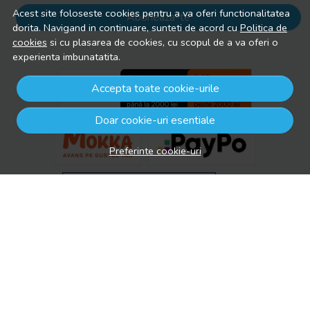
Acest site foloseste cookies pentru a va oferi functionalitatea
Aboneaza-te
dorita. Navigand in continuare, sunteti de acord cu
Politica de
cookies
si cu plasarea de cookies, cu scopul de a va oferi o
experienta imbunatatita.
Accepta toate cookie-urile
Doar cookie-uri esentiale
Preferinte cookie-uri