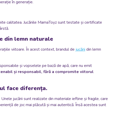
erație în generație.
te calitatea. Jucăriile MamaToyz sunt testate și certificate
ârstă.
le din lemn naturale
ațiile viitoare. În acest context, brandul de
jucării
din lemn
esponsabile și vopselele pe bază de apă, care nu emit
nabil și responsabil, fără a compromite viitorul
ul face diferența.
.
Unele jucării sunt realizate din materiale ieftine și fragile, care
xperiență de joc mai plăcută și mai autentică. Însă acestea sunt