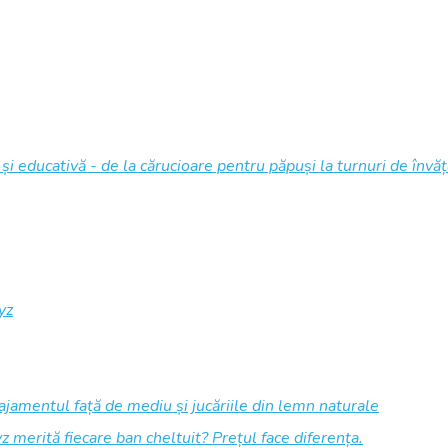
ă și educativă - de la cărucioare pentru păpuși la turnuri de înv
yz
jamentul față de mediu și jucăriile din lemn naturale
 merită fiecare ban cheltuit? Prețul face diferența.