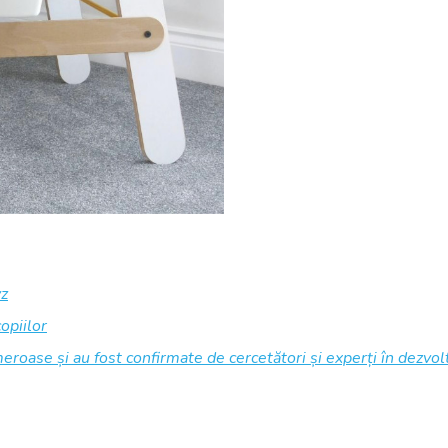
yz
opiilor
eroase și au fost confirmate de cercetători și experți în dezvolt