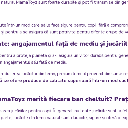
 natural MamaToyz sunt foarte durabile și pot fi transmise din gen
te într-un mod care să le facă sigure pentru copii, fără a compromi
și pentru a se asigura că sunt potrivite pentru diferite grupe de v
e: angajamentul față de mediu și jucării
tru a proteja planeta și a-i asigura un viitor durabil pentru gener
in angajamentul său față de mediu.
roducerea jucăriilor din lemn, precum lemnul provenit din surse r
 se ofere produse de calitate superioară într-un mod suste
amaToyz merită fiecare ban cheltuit? Preț
ea jucăriilor pentru copii. În general, nu toate jucăriile sunt la fel
parte, jucăriile din lemn natural sunt durabile, sigure și oferă o e