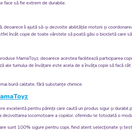
le face să fie extrem de durabile.
 deoarece îi ajută să-și dezvolte abilitățile motorii și coordonar
astfel încât copiii de toate vârstele să poată găsi o bicicletă care să
 produse MamaToyz, deoarece acestea facilitează participarea copii
ză ale turnului de învățare este acela de a învăța copiii să facă cât
mai bună calitate, fără substanțe chimice.
MamaToyz
xcelentă pentru părinții care caută un produs sigur și durabil p
ini dezvoltarea locomotoare a copiilor, oferindu-le totodată o modal
re sunt 100% sigure pentru copii, fiind atent selecționate și tes