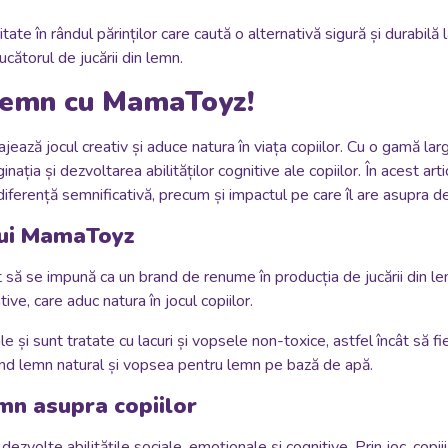
itate în rândul părinților care caută o alternativă sigură și durabilă 
ătorul de jucării din lemn.
 lemn cu MamaToyz!
ajează jocul creativ și aduce natura în viața copiilor. Cu o gamă lar
inația și dezvoltarea abilităților cognitive ale copiilor. În acest a
ferență semnificativă, precum și impactul pe care îl are asupra dezv
lui MamaToyz
it să se impună ca un brand de renume în producția de jucării din 
ive, care aduc natura în jocul copiilor.
e și sunt tratate cu lacuri și vopsele non-toxice, astfel încât să
sind lemn natural și vopsea pentru lemn pe bază de apă.
emn asupra copiilor
dezvolte abilitățile sociale, emoționale și cognitive. Prin joc, copiii