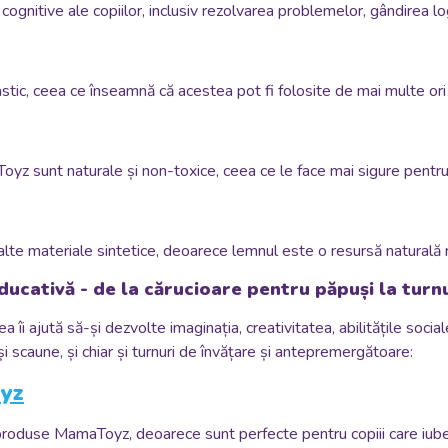
 cognitive ale copiilor, inclusiv rezolvarea problemelor, gândirea lo
lastic, ceea ce înseamnă că acestea pot fi folosite de mai multe ori
oyz sunt naturale și non-toxice, ceea ce le face mai sigure pentru c
 alte materiale sintetice, deoarece lemnul este o resursă naturală 
 educativă - de la cărucioare pentru păpuși la turn
a îi ajută să-și dezvolte imaginația, creativitatea, abilitățile social
 și scaune, și chiar și turnuri de învățare și antepremergătoare:
oyz
produse MamaToyz, deoarece sunt perfecte pentru copiii care iubes