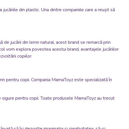
la jucăriile din plastic. Una dintre companiile care a reușit să
gă de jucării din lemn natural, acest brand se remarcă prin
rticol vom explora povestea acestui brand, avantajele jucăriilor
oltării copiilor.
lemn pentru copii. Compania MamaToyz este specializată în
 fie sigure pentru copii. Toate produsele MamaToyz au trecut
 învață să își dezvolte imaginația și creativitatea, să-și