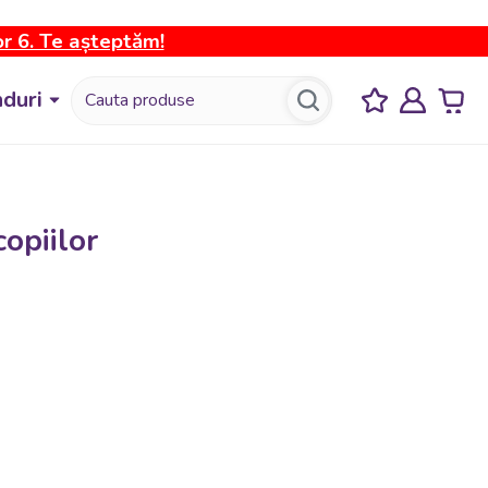
or 6. Te așteptăm!
duri
opiilor