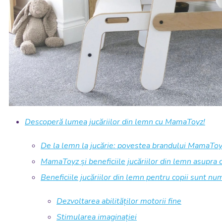
Descoperă lumea jucăriilor din lemn cu MamaToyz!
De la lemn la jucărie: povestea brandului MamaTo
MamaToyz și beneficiile jucăriilor din lemn asupra c
Beneficiile jucăriilor din lemn pentru copii sunt num
Dezvoltarea abilităților motorii fine
Stimularea imaginației