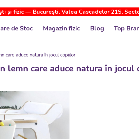
ti și fizic — București, Valea Cascadelor 21S, Sect
dare de Stoc
Magazin fizic
Blog
Top Bran
n care aduce natura în jocul copiilor
n lemn care aduce natura în jocul c