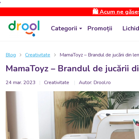
'
🛍️ Acum ne găseș
Categorii
Promoții
Lichi
Blog
Creativitate
MamaToyz – Brandul de jucării din lem
MamaToyz – Brandul de jucării di
24 mar. 2023
Creativitate
Autor: Drool.ro