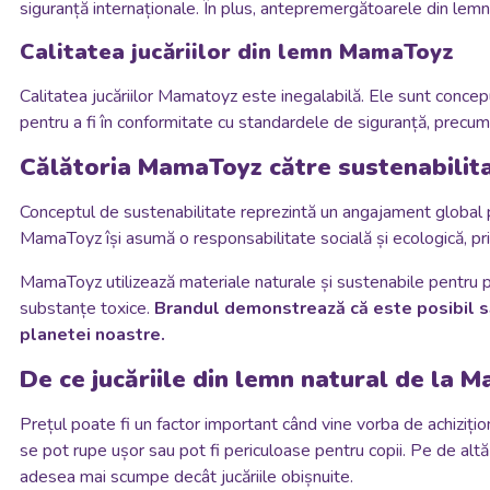
siguranță internaționale. În plus, antepremergătoarele din lemn
Calitatea jucăriilor din lemn MamaToyz
Calitatea jucăriilor Mamatoyz este inegalabilă. Ele sunt concepu
pentru a fi în conformitate cu standardele de siguranță, precum 
Călătoria MamaToyz către sustenabilitat
Conceptul de sustenabilitate reprezintă un angajament global pen
MamaToyz își asumă o responsabilitate socială și ecologică, pr
MamaToyz utilizează materiale naturale și sustenabile pentru p
substanțe toxice.
Brandul demonstrează că este posibil să
planetei noastre.
De ce jucăriile din lemn natural de la M
Prețul poate fi un factor important când vine vorba de achiziționar
se pot rupe ușor sau pot fi periculoase pentru copii. Pe de altă 
adesea mai scumpe decât jucăriile obișnuite.