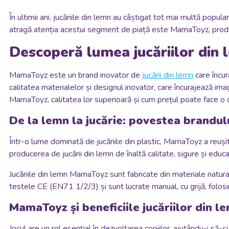
În ultimii ani, jucăriile din lemn au câștigat tot mai multă popular
atragă atenția acestui segment de piață este MamaToyz, produc
Descoperă lumea jucăriilor din
MamaToyz este un brand inovator de
jucării din lemn
care încur
calitatea materialelor și designul inovator, care încurajează imag
MamaToyz, calitatea lor superioară și cum prețul poate face o di
De la lemn la jucărie: povestea brandu
Într-o lume dominată de jucăriile din plastic, MamaToyz a reuș
producerea de jucării din lemn de înaltă calitate, sigure și educat
Jucăriile din lemn MamaToyz sunt fabricate din materiale natural
testele CE (EN71 1/2/3) și sunt lucrate manual, cu grijă, folo
MamaToyz și beneficiile jucăriilor din l
Jocul are un rol esențial în dezvoltarea copiilor, ajutându-i să-și 