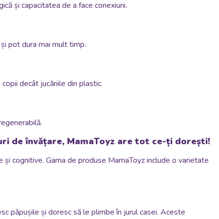
gică și capacitatea de a face conexiuni.
 și pot dura mai mult timp.
opii decât jucăriile din plastic.
regenerabilă.
uri de învățare, MamaToyz are tot ce-ți dorești!
e și cognitive.
Gama de produse MamaToyz include o varietate
c păpușile și doresc să le plimbe în jurul casei. Aceste