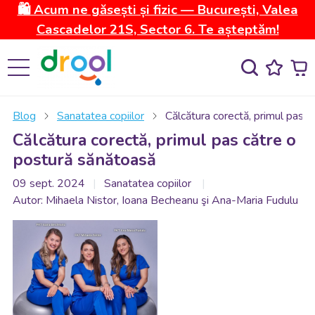
🛍️ Acum ne găsești și fizic — București, Valea
Cascadelor 21S, Sector 6. Te așteptăm!
Blog
Sanatatea copiilor
Călcătura corectă, primul pas 
Călcătura corectă, primul pas către o
postură sănătoasă
09 sept. 2024
Sanatatea copiilor
Autor: Mihaela Nistor, Ioana Becheanu şi Ana-Maria Fudulu