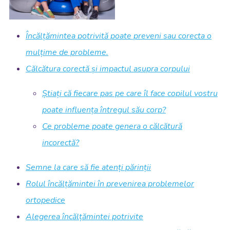
Încălțămintea potrivită poate preveni sau corecta o
mulțime de probleme.
Călcătura corectă și impactul asupra corpului
Știați că fiecare pas pe care îl face copilul vostru
poate influența întregul său corp?
Ce probleme poate genera o călcătură
incorectă?
Semne la care să fie atenți părinții
Rolul încălțămintei în prevenirea problemelor
ortopedice
Alegerea încălțămintei potrivite