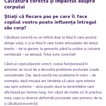
Călcătura corectă și impactul asupra
corpului
Știați că fiecare pas pe care îl face
copilul vostru poate influența întregul
său corp?
Călcătura corectă nu se referă doar la felul în care piciorul
atinge solul, ci și la felul în care toate articulațiile din lanțul
kinetic – de la glezne, la genunchi, până la șolduri și coloana
vertebrală – se aliniază. Totul este conectat!
Când un copil pășește corect, corpul funcționează în
armonie, iar riscul de a dezvolta probleme posturale scade
considerabil. Dar, dacă există mici probleme în mers – de
exemplu, dacă micuțul are tendința să calce spre interior
sau spre exterior – asta poate duce la dezechilibre care
afectează pe termen lung. Am văzut de multe ori, în practica
mea, copii cu diverse deformări posturale care pornesc de la
o călcătură incorectă.