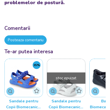
problemelor de postură.
Comentarii
Posteaza comentariu
Te-ar putea interesa
35%
stoc epuizat
Sandale pentru
Sandale pentru
Bale
Copii Biomecanics,
Copii Biomecanics,
Biomecani