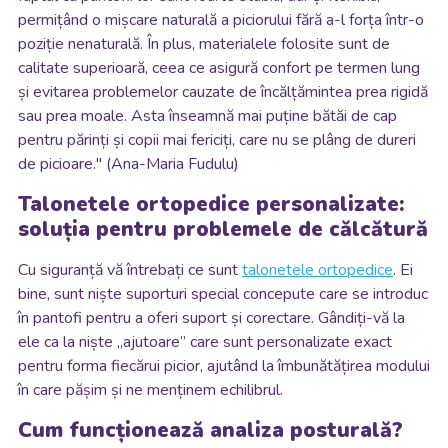
permițând o mișcare naturală a piciorului fără a-l forța într-o
poziție nenaturală. În plus, materialele folosite sunt de
calitate superioară, ceea ce asigură confort pe termen lung
și evitarea problemelor cauzate de încălțămintea prea rigidă
sau prea moale. Asta înseamnă mai puține bătăi de cap
pentru părinți și copii mai fericiți, care nu se plâng de dureri
de picioare." (Ana-Maria Fudulu)
Talonetele ortopedice personalizate:
soluția pentru problemele de călcătură
Cu siguranță vă întrebați ce sunt
talonetele ortopedice
. Ei
bine, sunt niște suporturi special concepute care se introduc
în pantofi pentru a oferi suport și corectare. Gândiți-vă la
ele ca la niște „ajutoare” care sunt personalizate exact
pentru forma fiecărui picior, ajutând la îmbunătățirea modului
în care pășim și ne menținem echilibrul.
Cum funcționează analiza posturală?