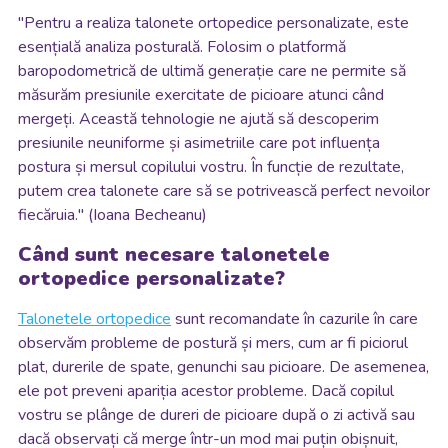
"Pentru a realiza talonete ortopedice personalizate, este
esențială analiza posturală. Folosim o platformă
baropodometrică de ultimă generație care ne permite să
măsurăm presiunile exercitate de picioare atunci când
mergeți. Această tehnologie ne ajută să descoperim
presiunile neuniforme și asimetriile care pot influența
postura și mersul copilului vostru. În funcție de rezultate,
putem crea talonete care să se potrivească perfect nevoilor
fiecăruia." (Ioana Becheanu)
Când sunt necesare talonetele
ortopedice personalizate?
Talonetele ortopedice
sunt recomandate în cazurile în care
observăm probleme de postură și mers, cum ar fi piciorul
plat, durerile de spate, genunchi sau picioare. De asemenea,
ele pot preveni apariția acestor probleme. Dacă copilul
vostru se plânge de dureri de picioare după o zi activă sau
dacă observați că merge într-un mod mai puțin obișnuit,