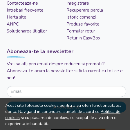
Contacteaza-ne
Inregistrare
Intrebari frecvente
Recuperare parola
Harta site
Istoric comenzi
ANPC
Produse favorite
Solutionarea litigiilor
Formular retur
Retur in EasyBox
Aboneaza-te la newsletter
Vrei sa afli prin email despre reduceri si promotii?
Aboneaza-te acum la newsletter si fii la curent cu tot ce e
nou!
Email
Acest site foloseste cookies pentru a va oferi functionalitatea
Aboneaza-te
dorita. Navigand in continuare, sunteti de acord cu
Politica de
cookies
si cu plasarea de cookies, cu scopul de a va oferi o
experienta imbunatatita.