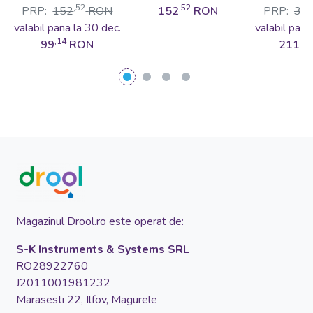
albastre
turcoaz
Neg
,52
,52
PRP:
152
RON
152
RON
PRP:
32
valabil pana la 30 dec.
valabil pana
,14
,50
99
RON
211
Magazinul Drool.ro este operat de:
S-K Instruments & Systems SRL
RO28922760
J2011001981232
Marasesti 22, Ilfov, Magurele