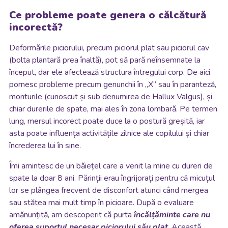
Ce probleme poate genera o călcătură
incorectă?
Deformările piciorului, precum piciorul plat sau piciorul cav
(bolta plantară prea înaltă), pot să pară neînsemnate la
început, dar ele afectează structura întregului corp. De aici
pornesc probleme precum genunchii în „X” sau în paranteză,
monturile (cunoscut și sub denumirea de Hallux Valgus), și
chiar durerile de spate, mai ales în zona lombară. Pe termen
lung, mersul incorect poate duce la o postură greșită, iar
asta poate influența activitățile zilnice ale copilului și chiar
încrederea lui în sine.
Îmi amintesc de un băiețel care a venit la mine cu dureri de
spate la doar 8 ani. Părinții erau îngrijorați pentru că micuțul
lor se plângea frecvent de disconfort atunci când mergea
sau stătea mai mult timp în picioare. După o evaluare
amănunțită, am descoperit că purta
încălțăminte care nu
oferea suportul necesar piciorului său plat
. Această