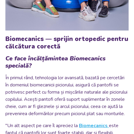
Biomecanics — sprijin ortopedic pentru
călcătura corectă
Ce face încălțămintea Biomecanics
specială?
În primul rând, tehnologia lor avansată, bazată pe cercetări
în domeniul biomecanicii piciorului, asigură că pantofii se
potrivesc perfect cu forma și mișcările naturale ale piciorului
copilului. Acești pantofi oferă suport suplimentar în zonele
cheie, cum ar fi gleznele și arcul piciorului, ceea ce ajută la
prevenirea deformărilor precum piciorul plat sau monturile.
"Un alt aspect pe care îl apreciez la
Biomecanics
este
faptul că pantofii lor sunt foarte stabili, dar și flexibili,