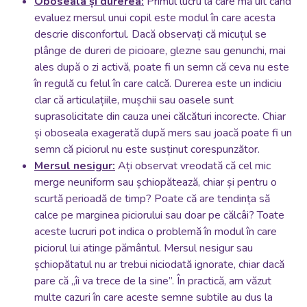
Oboseala și durerea:
Primul lucru la care mă uit când
evaluez mersul unui copil este modul în care acesta
descrie disconfortul. Dacă observați că micuțul se
plânge de dureri de picioare, glezne sau genunchi, mai
ales după o zi activă, poate fi un semn că ceva nu este
în regulă cu felul în care calcă. Durerea este un indiciu
clar că articulațiile, mușchii sau oasele sunt
suprasolicitate din cauza unei călcături incorecte. Chiar
și oboseala exagerată după mers sau joacă poate fi un
semn că piciorul nu este susținut corespunzător.
Mersul nesigur:
Ați observat vreodată că cel mic
merge neuniform sau șchiopătează, chiar și pentru o
scurtă perioadă de timp? Poate că are tendința să
calce pe marginea piciorului sau doar pe călcâi? Toate
aceste lucruri pot indica o problemă în modul în care
piciorul lui atinge pământul. Mersul nesigur sau
șchiopătatul nu ar trebui niciodată ignorate, chiar dacă
pare că „îi va trece de la sine”. În practică, am văzut
multe cazuri în care aceste semne subtile au dus la