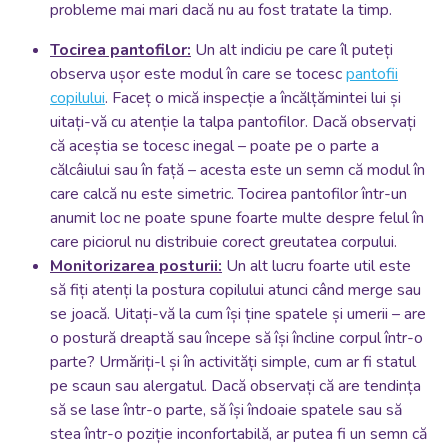
probleme mai mari dacă nu au fost tratate la timp.
Tocirea pantofilor:
Un alt indiciu pe care îl puteți
observa ușor este modul în care se tocesc
pantofii
copilului
. Faceț o mică inspecție a încălțămintei lui și
uitați-vă cu atenție la talpa pantofilor. Dacă observați
că aceștia se tocesc inegal – poate pe o parte a
călcâiului sau în față – acesta este un semn că modul în
care calcă nu este simetric. Tocirea pantofilor într-un
anumit loc ne poate spune foarte multe despre felul în
care piciorul nu distribuie corect greutatea corpului.
Monitorizarea posturii:
Un alt lucru foarte util este
să fiți atenți la postura copilului atunci când merge sau
se joacă. Uitați-vă la cum își ține spatele și umerii – are
o postură dreaptă sau începe să își încline corpul într-o
parte? Urmăriți-l și în activități simple, cum ar fi statul
pe scaun sau alergatul. Dacă observați că are tendința
să se lase într-o parte, să își îndoaie spatele sau să
stea într-o poziție inconfortabilă, ar putea fi un semn că