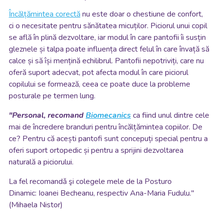
Încălțămintea corectă
nu este doar o chestiune de confort,
ci o necesitate pentru sănătatea micuților. Piciorul unui copil
se află în plină dezvoltare, iar modul în care pantofii îi susțin
gleznele și talpa poate influența direct felul în care învață să
calce și să își mențină echilibrul. Pantofii nepotriviți, care nu
oferă suport adecvat, pot afecta modul în care piciorul
copilului se formează, ceea ce poate duce la probleme
posturale pe termen lung.
"Personal, recomand
Biomecanics
ca fiind unul dintre cele
mai de încredere branduri pentru încălțămintea copiilor. De
ce? Pentru că acești pantofi sunt concepuți special pentru a
oferi suport ortopedic și pentru a sprijini dezvoltarea
naturală a piciorului.
La fel recomandǎ şi colegele mele de la Posturo
Dinamic: Ioanei Becheanu, respectiv Ana-Maria Fudulu."
(Mihaela Nistor)