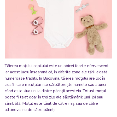
Tăierea moțului copilului este un obicei foarte efervescent,
iar acest lucru înseamnă că, în diferite zone ale țării, există
numeroase tradiții. În Bucovina, tăierea moțului are loc în
ziua în care micuțului i se sărbătorește numele sau atunci
când este ziua unuia dintre părinții acesteia. Totuși, moțul
poate fi tăiat doar în trei zile ale săptămânii: luni, joi sau
sâmbătă. Moțul este tăiat de către naș sau de către
altcineva, nu de către părinți.