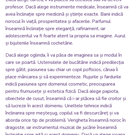
profesor. Dacă alege instrumente medicale, înseamnă că va
avea înclinație spre medicină și științe exacte. Banii indică
norocul în viață, prosperitatea și afacerile. Parfumul
înseamnă înclinație spre eleganță, rafinament, iar
adolescentul va fi foarte atent la propria sa imagine. Aurul
și bijuteriile înseamnă cochetărie.
Dacă alege oglinda, îi va păsa de imaginea sa și modul în
care se poartă. Ustensilele de bucătărie indică predilecția
spre gătit, pasiunea sau chiar un copil pofticios, căruia îi
place mâncarea și să experimenteze. Rujurile și fardurile
indică pasiunea spre domeniul cosmetic, preocuparea
pentru frumusețe și estetica fizică. Dacă alege papiota,
obiectele de cusut, înseamnă că i-ar plăcea să fie croitor și
să lucreze în acest domeniu. Uneltele tehnice indică
înclinarea spre meșteșug, copilul va fi descurcăreț și va
aborda orice tip de problemă. Verigheta înseamnă noroc în
dragoste, iar instrumentul muzical de jucărie înseamnă
înclinație spre artă și acest domeniu. Dacă va alege icoana,