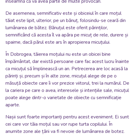
înseamnă că va avea parte de multe provocări.
De asemenea, semnificativ este și obiceiul în care moțul
tăiat este lipit, ulterior, pe un bănuț, folosindu-se ceară din
lumânarea de bătez. Bănuțul este oferit părinților,
semnificând că acesta îl va apăra pe micuț de rele, durere și
spaime, dacă părul este ars în apropierea micuțului.
În Dobrogea, tăierea moțului nu este un obicei bine
împământat, dar există persoane care fac acest lucru înainte
ca micuțul să împlinească un an. Petrecerea are loc acasă la
părinți și, precum și în alte zone, micuțul alege de pe o
măsuță obiecte care îi vor prezice viitorul, trei la numărul. De
la cariera pe care o avea, interesele și intențiile sale, micuțul
poate alege dintr-o varietate de obiecte cu semnificație
aparte.
Nașii sunt foarte importanți pentru acest eveniment. Ei sunt
cei care vor tăia moțul sau vor rupe turta copilului. În
anumite zone ale țării va fi nevoie de lumânarea de botez.