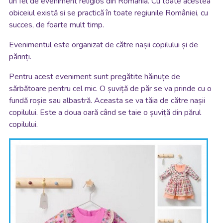
un fel de eveniment religios din România. Cu toate acestea
obiceiul există si se practică în toate regiunile României, cu
succes, de foarte mult timp.
Evenimentul este organizat de către nașii copilului și de
părinți.
Pentru acest eveniment sunt pregătite hăinuțe de
sărbătoare pentru cel mic. O șuviță de păr se va prinde cu o
fundă roșie sau albastră. Aceasta se va tăia de către nașii
copilului. Este a doua oară când se taie o șuviță din părul
copilului.