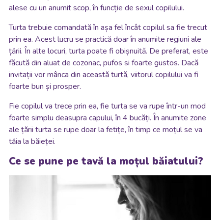
alese cu un anumit scop, în funcție de sexul copilului.
Turta trebuie comandată în așa fel încât copilul sa fie trecut
prin ea. Acest lucru se practică doar în anumite regiuni ale
țării. În alte locuri, turta poate fi obișnuită. De preferat, este
făcută din aluat de cozonac, pufos si foarte gustos. Dacă
invitații vor mânca din această turtă, viitorul copilului va fi
foarte bun și prosper.
Fie copilul va trece prin ea, fie turta se va rupe într-un mod
foarte simplu deasupra capului, în 4 bucăți. În anumite zone
ale țării turta se rupe doar la fetițe, în timp ce moțul se va
tăia la băieței.
Ce se pune pe tavă la moțul băiatului?