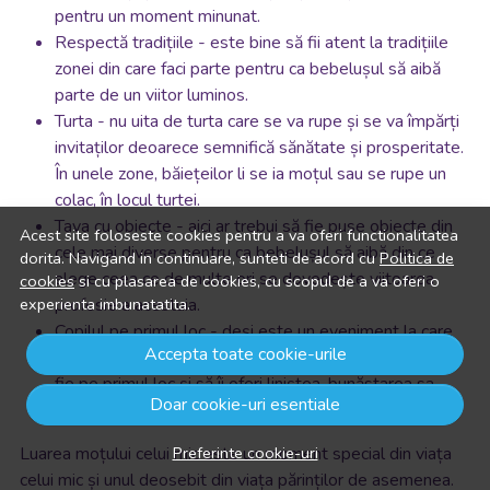
pentru un moment minunat.
Respectă tradițiile - este bine să fii atent la tradițiile
zonei din care faci parte pentru ca bebelușul să aibă
parte de un viitor luminos.
Turta - nu uita de turta care se va rupe și se va împărți
invitaților deoarece semnifică sănătate și prosperitate.
În unele zone, băiețeilor li se ia moțul sau se rupe un
colac, în locul turtei.
Tava cu obiecte - aici ar trebui să fie puse obiecte din
Acest site foloseste cookies pentru a va oferi functionalitatea
cele mai diverse pentru ca bebelușul să aibă din ce
dorita. Navigand in continuare, sunteti de acord cu
Politica de
alege ceea ce de multe ori se dovedește viitoarea
cookies
si cu plasarea de cookies, cu scopul de a va oferi o
experienta imbunatatita.
profesie a acestuia.
Copilul pe primul loc - deși este un eveniment la care
Accepta toate cookie-urile
vor fi invitați mai mulți oameni, bebelușul ar trebui să
fie pe primul loc și să îi oferi liniștea, bunăstarea sa
Doar cookie-uri esentiale
fizică și psihică.
Preferinte cookie-uri
Luarea moțului celui mic este un moment special din viața
celui mic și unul deosebit din viața părinților de asemenea.