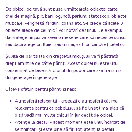
De obicei, pe tavă sunt puse următoarele obiecte: carte,
chei de mașină, pix, bani, oglindă, parfum, stetoscop, obiecte
muzicale, verighetă, farduri, icoană etc. Se crede că acele 3
obiecte alese de cel mic îi vor hotărî destinul. De exemplu,
dacă alege un pix va avea o meserie care să necesite scrisul
sau daca alege un fluier sau un nai, va fi un cântăreț celebru.
Șuvița de păr tăiată din creștetul micuțului va fi păstrată
drept amintire de către părinți. Acest obicei nu este unul
consemnat de biserică, ci unul din popor care s-a transmis
din generație în generație.
Câteva sfaturi pentru părinți și nași:
Atmosferă relaxantă - creează o atmosferă cât mai
relaxantă pentru ca bebelușul să fie liniștit mai ales că
o să vadă mai multe chipuri în jur decât de obicei.
Atenție la detalii - acest moment este unul încărcat de
semnificații și este bine să fiți toți atenți la detalii