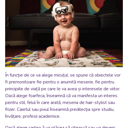
În funcție de ce va alege micuțul, se spune că obiectele vor
fi premonitoare fie pentru o anumită meserie, fie pentru
principiile de viață pe care le va avea și interesele de viitor.
Dacă alege foarfeca, înseamnă că va manifesta un interes
pentru stil, felul în care arată, meseria de hair-stylist sau
frizer. Caietul sau pixul înseamnă predilecția spre studiu,
învățare, profesii academice.
Dacă alege cartea, îi va plăcea să citească sau va deveni