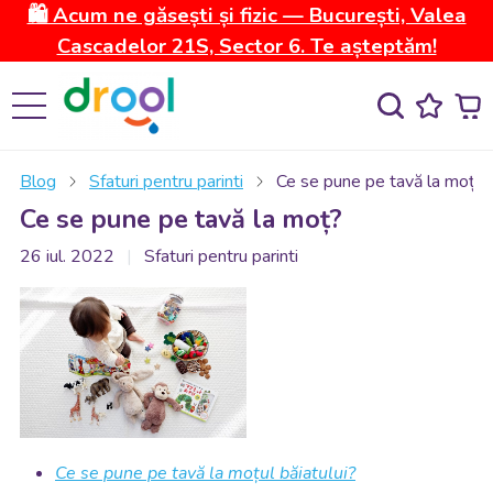
🛍️ Acum ne găsești și fizic — București, Valea
Cascadelor 21S, Sector 6. Te așteptăm!
Blog
Sfaturi pentru parinti
Ce se pune pe tavă la moț?
Ce se pune pe tavă la moț?
26 iul. 2022
Sfaturi pentru parinti
Ce se pune pe tavă la moțul băiatului?