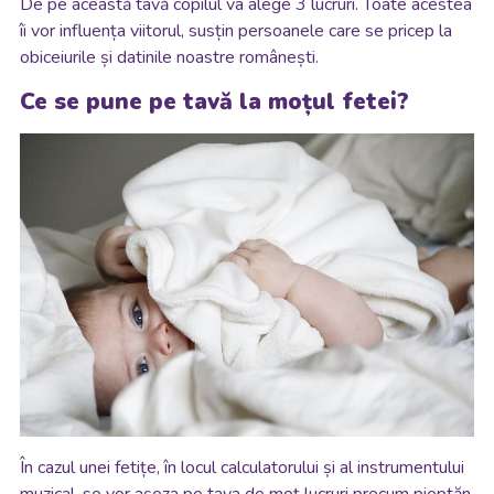
De pe această tavă copilul va alege 3 lucruri. Toate acestea
îi vor influența viitorul, susțin persoanele care se pricep la
obiceiurile și datinile noastre românești.
Ce se pune pe tavă la moțul fetei?
În cazul unei fetițe, în locul calculatorului și al instrumentului
muzical, se vor așeza pe tava de moț lucruri precum pieptăn