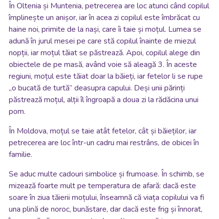
În Oltenia și Muntenia, petrecerea are loc atunci când copilul
împlinește un anișor, iar în acea zi copilul este îmbrăcat cu
haine noi, primite de la nași, care îi taie și moțul. Lumea se
adună în jurul mesei pe care stă copilul înainte de miezul
nopții, iar moțul tăiat se păstrează. Apoi, copilul alege din
obiectele de pe masă, având voie să aleagă 3. În aceste
regiuni, moțul este tăiat doar la băieți, iar fetelor li se rupe
„o bucată de turtă” deasupra capului. Deși unii părinți
păstrează moțul, alții îl îngroapă a doua zi la rădăcina unui
pom.
În Moldova, moțul se taie atât fetelor, cât și băieților, iar
petrecerea are loc într-un cadru mai restrâns, de obicei în
familie.
Se aduc multe cadouri simbolice și frumoase. În schimb, se
mizează foarte mult pe temperatura de afară: dacă este
soare în ziua tăierii moțului, înseamnă că viața copilului va fi
una plină de noroc, bunăstare, dar dacă este frig și înnorat,