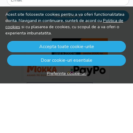
Email
Acest site foloseste cookies pentru a va oferi functionalitatea
Aboneaza-te
dorita. Navigand in continuare, sunteti de acord cu
Politica de
cookies
si cu plasarea de cookies, cu scopul de a va oferi o
experienta imbunatatita.
Accepta toate cookie-urile
Doar cookie-uri esentiale
Preferinte cookie-uri