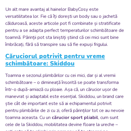
Un alt mare avantaj al hainelor BabyCosy este
versatilitatea lor. Fie că îți dorești un body sau o jachetă
călduroasă, aceste articole pot fi combinate și stratificate
pentru a se adapta perfect temperaturilor schimbătoare de
toamnă. Părinții pot sta liniștiți știind că cei mici sunt bine
îmbrăcați, fără să transpire sau să fie expuși frigului.
Căruciorul potrivit pentru vreme
schimbătoare: Skiddou
Toamna e sezonul plimbărilor cu cei mici, dar și al vremii
schimbătoare – o dimineață însorită se poate transforma
într-o după-amiază cu ploaie. Așa că, un cărucior ușor de
manevrat și adaptabil este esențial. Skiddou, un brand care
știe cât de important este să ai echipamentul potrivit
pentru plimbările de zi cu zi, oferă părinților tot ce au nevoie
toamna aceasta. Cu un
cărucior sport pliabil
, cum sunt
cele de la Skiddou, mobilitatea devine floare la ureche –