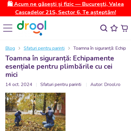
🛍️ Acum ne găsești și fizic — București, Valea
Cascadelor 21S, Sector 6. Te așteptăm!
Blog
Sfaturi pentru parinti
Toamna în siguranță: Echipam
Toamna în siguranță: Echipamente
esențiale pentru plimbările cu cei
mici
14 oct. 2024
Sfaturi pentru parinti
Autor: Drool.ro