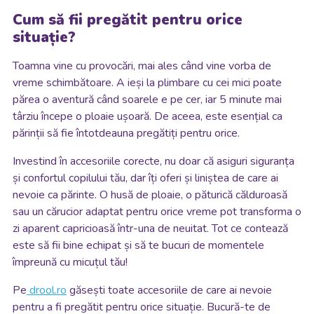
Cum să fii pregătit pentru orice
situație?
Toamna vine cu provocări, mai ales când vine vorba de
vreme schimbătoare. A ieși la plimbare cu cei mici poate
părea o aventură când soarele e pe cer, iar 5 minute mai
târziu începe o ploaie ușoară. De aceea, este esențial ca
părinții să fie întotdeauna pregătiți pentru orice.
Investind în accesoriile corecte, nu doar că asiguri siguranța
și confortul copilului tău, dar îți oferi și liniștea de care ai
nevoie ca părinte. O husă de ploaie, o păturică călduroasă
sau un cărucior adaptat pentru orice vreme pot transforma o
zi aparent capricioasă într-una de neuitat. Tot ce contează
este să fii bine echipat și să te bucuri de momentele
împreună cu micuțul tău!
Pe
drool.ro
găsești toate accesoriile de care ai nevoie
pentru a fi pregătit pentru orice situație. Bucură-te de