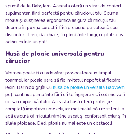
spumă de la BabyJem. Aceasta oferă un strat de confort
suplimentar, fiind perfectă pentru căruciorul tău. Spuma
moale și susținerea ergonomică asigură că micuțul tău
doarme în poziția corectă, fără presiune pe coloană sau
disconfort. Deci, da, chiar și în plimbările lungi, copilul se va
odihni ca într-un pat!
Husă de ploaie universală pentru
cărucior
Vremea poate fi cu adevărat provocatoare în timpul
toamnei, iar ploaia pare să fie invitatul nepoftit al fiecărei
ieșiri. Dar nicio grijă! Cu
husa de ploaie universală BabyJem
,
poți continua plimbările fără să te îngrijorezi că cel mic va fi
ud sau expus vântului. Această husă oferă protecție
completă împotriva umezelii, iar materialul său rezistent la
apă asigură că micuțul rămâne uscat și confortabil chiar și în
zilele ploioase. Deci, ploaia nu mai este un obstacol!