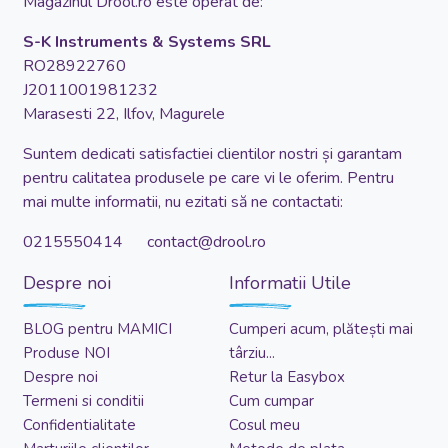
Magazinul Drool.ro este operat de:
S-K Instruments & Systems SRL
RO28922760
J2011001981232
Marasesti 22, Ilfov, Magurele
Suntem dedicati satisfactiei clientilor nostri și garantam
pentru calitatea produsele pe care vi le oferim. Pentru
mai multe informatii, nu ezitati să ne contactati:
0215550414 contact@drool.ro
Despre noi
Informatii Utile
BLOG pentru MAMICI
Cumperi acum, plătești mai
Produse NOI
târziu...
Despre noi
Retur la Easybox
Termeni si conditii
Cum cumpar
Confidentialitate
Cosul meu