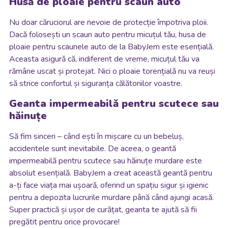
Husă de ploaie pentru scaun auto
Nu doar căruciorul are nevoie de protecție împotriva ploii.
Dacă folosești un scaun auto pentru micuțul tău, husa de
ploaie pentru scaunele auto de la BabyJem este esențială.
Aceasta asigură că, indiferent de vreme, micuțul tău va
rămâne uscat și protejat. Nici o ploaie torențială nu va reuși
să strice confortul și siguranța călătoriilor voastre.
Geanta impermeabilă pentru scutece sau
hăinuțe
Să fim sinceri – când ești în mișcare cu un bebeluș,
accidentele sunt inevitabile. De aceea, o geantă
impermeabilă pentru scutece sau hăinuțe murdare este
absolut esențială. BabyJem a creat această geantă pentru
a-ți face viața mai ușoară, oferind un spațiu sigur și igienic
pentru a depozita lucrurile murdare până când ajungi acasă.
Super practică și ușor de curățat, geanta te ajută să fii
pregătit pentru orice provocare!