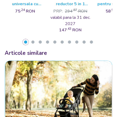
universala cu
reductor 5 in 1
pentru sc
fereastra si banda
BabyJem Cushion
0-13 kg 
,24
,87
,97
75
RON
PRP:
294
RON
58
reflectorizanta
Rain 
valabil pana la 31 dec.
BabyJem
2027
,43
147
RON
Articole similare