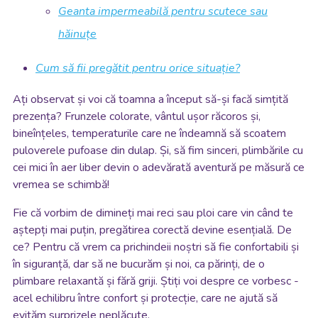
Geanta impermeabilă pentru scutece sau
hăinuțe
Cum să fii pregătit pentru orice situație?
Ați observat și voi că toamna a început să-și facă simțită
prezența? Frunzele colorate, vântul ușor răcoros și,
bineînțeles, temperaturile care ne îndeamnă să scoatem
puloverele pufoase din dulap. Și, să fim sinceri, plimbările cu
cei mici în aer liber devin o adevărată aventură pe măsură ce
vremea se schimbă!
Fie că vorbim de dimineți mai reci sau ploi care vin când te
aștepți mai puțin, pregătirea corectă devine esențială. De
ce? Pentru că vrem ca prichindeii noștri să fie confortabili și
în siguranță, dar să ne bucurăm și noi, ca părinți, de o
plimbare relaxantă și fără griji. Știți voi despre ce vorbesc -
acel echilibru între confort și protecție, care ne ajută să
evităm surprizele neplăcute.