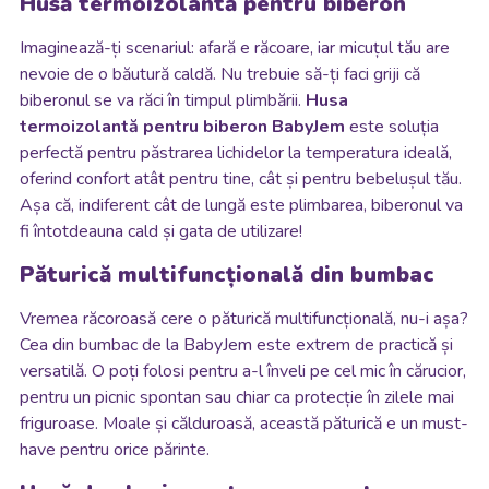
Husă termoizolantă pentru biberon
Imaginează-ți scenariul: afară e răcoare, iar micuțul tău are
nevoie de o băutură caldă. Nu trebuie să-ți faci griji că
biberonul se va răci în timpul plimbării.
Husa
termoizolantă pentru biberon BabyJem
este soluția
perfectă pentru păstrarea lichidelor la temperatura ideală,
oferind confort atât pentru tine, cât și pentru bebelușul tău.
Așa că, indiferent cât de lungă este plimbarea, biberonul va
fi întotdeauna cald și gata de utilizare!
Păturică multifuncțională din bumbac
Vremea răcoroasă cere o păturică multifuncțională, nu-i așa?
Cea din bumbac de la BabyJem este extrem de practică și
versatilă. O poți folosi pentru a-l înveli pe cel mic în cărucior,
pentru un picnic spontan sau chiar ca protecție în zilele mai
friguroase. Moale și călduroasă, această păturică e un must-
have pentru orice părinte.