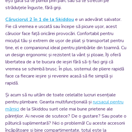
ești gata să te plimbi prin parc sau să te strecori pe
străduțele înguste, fără griji.
Căruciorul 2 în 1 de la Skiddou
e un adevărat salvator.
Fie că vremea e uscată sau începe să picure ușor, acest
cărucior face față oricărei provocări. Confortabil pentru
micuțul tău și extrem de ușor de pliat și transportat pentru
tine, el e companionul ideal pentru plimbările din toamnă. Cu
un design ergonomic și rezistent la vânt și ploaie, îți oferă
libertatea de a te bucura de ieșiri fără să-ți faci griji că
vremea se schimbă brusc. În plus, sistemul de pliere rapidă
face ca fiecare ieșire și revenire acasă să fie simplă și
rapidă.
Și acum să nu uităm de toate celelalte lucruri esențiale
pentru plimbare. Geanta multifuncțională și
rucsacul pentru
mămici
de la Skiddou sunt cele mai bune prietene ale
părinților. Ai nevoie de scutece? De o gustare? Sau poate o
păturică suplimentară? Nici o problemă! Cu aceste accesorii
încăpătoare și bine compartimentate, totul este la