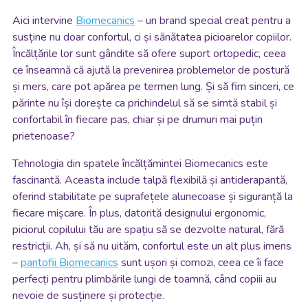
Aici intervine
Biomecanics
– un brand special creat pentru a
susține nu doar confortul, ci și sănătatea picioarelor copiilor.
Încălțările lor sunt gândite să ofere suport ortopedic, ceea
ce înseamnă că ajută la prevenirea problemelor de postură
și mers, care pot apărea pe termen lung. Și să fim sinceri, ce
părinte nu își dorește ca prichindelul să se simtă stabil și
confortabil în fiecare pas, chiar și pe drumuri mai puțin
prietenoase?
Tehnologia din spatele încălțămintei Biomecanics este
fascinantă. Aceasta include talpă flexibilă și antiderapantă,
oferind stabilitate pe suprafețele alunecoase și siguranță la
fiecare mișcare. În plus, datorită designului ergonomic,
piciorul copilului tău are spațiu să se dezvolte natural, fără
restricții. Ah, și să nu uităm, confortul este un alt plus imens
–
pantofii Biomecanics
sunt ușori și comozi, ceea ce îi face
perfecți pentru plimbările lungi de toamnă, când copiii au
nevoie de susținere și protecție.