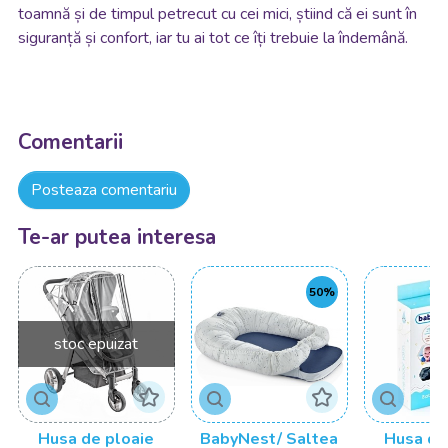
toamnă și de timpul petrecut cu cei mici, știind că ei sunt în
siguranță și confort, iar tu ai tot ce îți trebuie la îndemână.
Comentarii
Posteaza comentariu
Te-ar putea interesa
50%
stoc epuizat
Husa de ploaie
BabyNest/ Saltea
Husa de