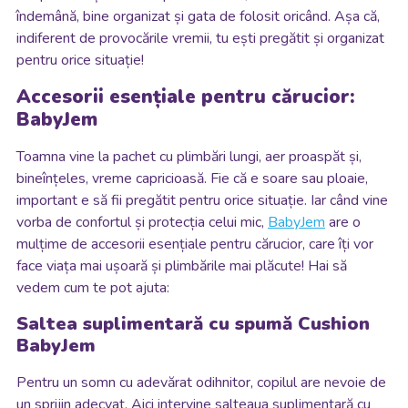
îndemână, bine organizat și gata de folosit oricând. Așa că,
indiferent de provocările vremii, tu ești pregătit și organizat
pentru orice situație!
Accesorii esențiale pentru cărucior:
BabyJem
Toamna vine la pachet cu plimbări lungi, aer proaspăt și,
bineînțeles, vreme capricioasă. Fie că e soare sau ploaie,
important e să fii pregătit pentru orice situație. Iar când vine
vorba de confortul și protecția celui mic,
BabyJem
are o
mulțime de accesorii esențiale pentru cărucior, care îți vor
face viața mai ușoară și plimbările mai plăcute! Hai să
vedem cum te pot ajuta:
Saltea suplimentară cu spumă Cushion
BabyJem
Pentru un somn cu adevărat odihnitor, copilul are nevoie de
un sprijin adecvat. Aici intervine salteaua suplimentară cu