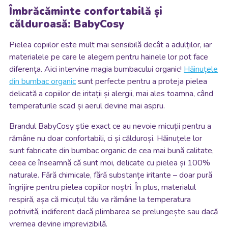
Îmbrăcăminte confortabilă și
călduroasă: BabyCosy
Pielea copiilor este mult mai sensibilă decât a adulților, iar
materialele pe care le alegem pentru hainele lor pot face
diferența. Aici intervine magia bumbacului organic!
Hăinuțele
din bumbac organic
sunt perfecte pentru a proteja pielea
delicată a copiilor de iritații și alergii, mai ales toamna, când
temperaturile scad și aerul devine mai aspru.
Brandul BabyCosy știe exact ce au nevoie micuții pentru a
rămâne nu doar confortabili, ci și călduroși. Hăinuțele lor
sunt fabricate din bumbac organic de cea mai bună calitate,
ceea ce înseamnă că sunt moi, delicate cu pielea și 100%
naturale. Fără chimicale, fără substanțe iritante – doar pură
îngrijire pentru pielea copiilor noștri. În plus, materialul
respiră, așa că micuțul tău va rămâne la temperatura
potrivită, indiferent dacă plimbarea se prelungește sau dacă
vremea devine imprevizibilă.