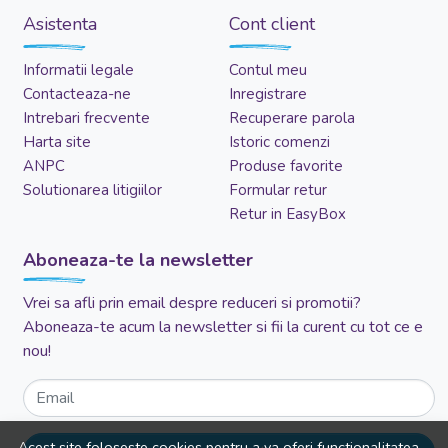
Asistenta
Cont client
Informatii legale
Contul meu
Contacteaza-ne
Inregistrare
Intrebari frecvente
Recuperare parola
Harta site
Istoric comenzi
ANPC
Produse favorite
Solutionarea litigiilor
Formular retur
Retur in EasyBox
Aboneaza-te la newsletter
Vrei sa afli prin email despre reduceri si promotii?
Aboneaza-te acum la newsletter si fii la curent cu tot ce e
nou!
Email
Acest site foloseste cookies pentru a va oferi functionalitatea