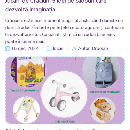
Jucării de Crăciun: 5 idei de cadouri care
dezvoltă imaginația
Crăciunul este acel moment magic al anului când darurile nu
doar că aduc zâmbete pe fețele celor dragi, dar și contribuie
la dezvoltarea lor. Ca părinți, știm că un cadou bine ales
poate însemna mai...
18 dec. 2024
Jocuri
Autor: Drool.ro