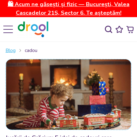
🛍️ Acum ne găsești și fizic — București, Valea
Cascadelor 21S, Sector 6. Te așteptăm!
Blog
cadou