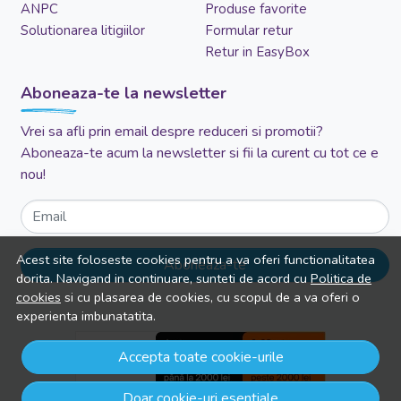
ANPC
Produse favorite
Solutionarea litigiilor
Formular retur
Retur in EasyBox
Aboneaza-te la newsletter
Vrei sa afli prin email despre reduceri si promotii?
Aboneaza-te acum la newsletter si fii la curent cu tot ce e
nou!
Email
Acest site foloseste cookies pentru a va oferi functionalitatea
Aboneaza-te
dorita. Navigand in continuare, sunteti de acord cu
Politica de
cookies
si cu plasarea de cookies, cu scopul de a va oferi o
experienta imbunatatita.
Accepta toate cookie-urile
Doar cookie-uri esentiale