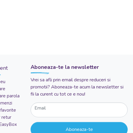
Aboneaza-te la newsletter
ient
Vrei sa afli prin email despre reduceri si
meu
promotii? Aboneaza-te acum la newsletter si
are
fii la curent cu tot ce e nou!
re parola
comenzi
Email
favorite
 retur
 EasyBox
Aboneaza-te