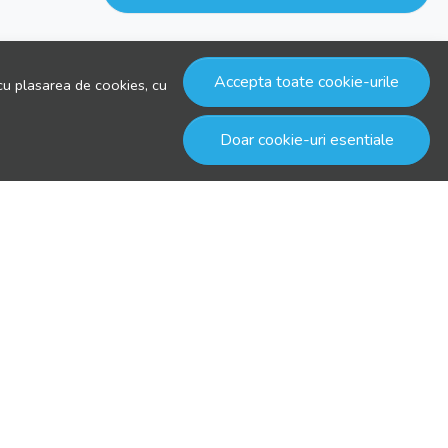
Accepta toate cookie-urile
cu plasarea de cookies, cu
Doar cookie-uri esentiale
© drool.ro 2026