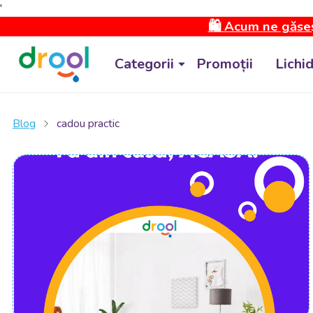
'
🛍️ Acum ne găseș
Categorii
Promoții
Lichi
Blog
cadou practic