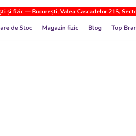
ti și fizic — București, Valea Cascadelor 21S, Sect
dare de Stoc
Magazin fizic
Blog
Top Bran