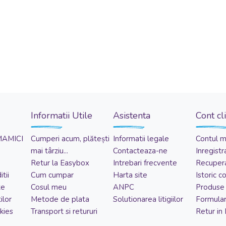
Informatii Utile
Asistenta
Cont cl
MAMICI
Cumperi acum, plătești
Informatii legale
Contul 
mai târziu...
Contacteaza-ne
Inregistr
Retur la Easybox
Intrebari frecvente
Recupera
tii
Cum cumpar
Harta site
Istoric 
te
Cosul meu
ANPC
Produse 
ilor
Metode de plata
Solutionarea litigiilor
Formular
kies
Transport si retururi
Retur in