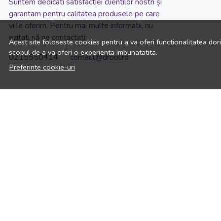
Suntem dedicati satisfactiei clientilor nostri și
garantam pentru calitatea produsele pe care
vi le oferim. Pentru mai multe informatii, nu
ezitati să ne contactati:
Acest site foloseste cookies pentru a va oferi functionalitatea dor
scopul de a va oferi o experienta imbunatatita.
0215550414 contact@drool.ro
Preferinte cookie-uri