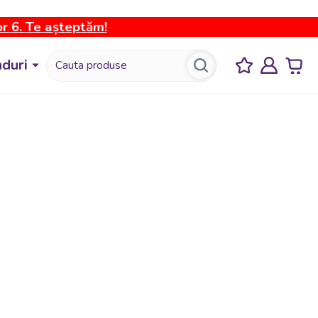
or 6. Te așteptăm!
duri