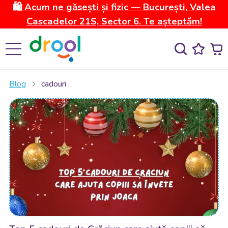
🛍️ Acum ne găsești și fizic — București, Valea
Cascadelor 21S, Sector 6. Te așteptăm!
Blog
cadouri