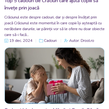
Top 5 cadouri de Crăciun care ajută copiii să
învețe prin joacă
Crăciunul este despre cadouri, dar și despre învățat prin
joacă Crăciunul este momentul în care copiii își așteaptă cu
nerăbdare darurile, iar părinții vor să le ofere nu doar obiecte
care să-i facă...
19 dec. 2024
Cadouri
Autor: Drool.ro