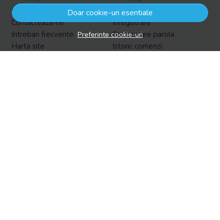
Informatii legale
Contul meu
Doar cookie-uri esentiale
Contacteaza-ne
Inregistrare
Preferinte cookie-uri
Intrebari frecvente
Recuperare parola
Harta site
Istoric comenzi
ANPC
Produse favorite
Solutionarea litigiilor
Formular retur
Retur in EasyBox
Aboneaza-te la newsletter
Vrei sa afli prin email despre reduceri si promotii?
Aboneaza-te acum la newsletter si fii la curent cu tot ce e
nou!
Email
Aboneaza-te