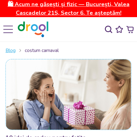
🛍️ Acum ne găsești și fizic — București, Valea
Cascadelor 21S, Sector 6. Te așteptăm!
Blog
costum carnaval