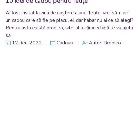
10 idei de cadou pentru fetițe
Ai fost invitat la ziua de naștere a unei fetițe, vrei să-i faci
un cadou care să fie pe placul ei, dar habar nu ai ce să alegi?
Pentru asta există drool.ro, site-ul a cărui echipă te va ajuta
să...
12 dec. 2022
Cadouri
Autor: Drool.ro