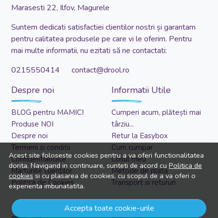
Marasesti 22, Ilfov, Magurele
Suntem dedicati satisfactiei clientilor nostri și garantam
pentru calitatea produsele pe care vi le oferim. Pentru
mai multe informatii, nu ezitati să ne contactati:
0215550414 contact@drool.ro
Despre noi
Informatii Utile
BLOG pentru MAMICI
Cumperi acum, plătești mai
Produse NOI
târziu...
Despre noi
Retur la Easybox
Termeni si conditii
Cum cumpar
Acest site foloseste cookies pentru a va oferi functionalitatea
Confidentialitate
Cosul meu
dorita. Navigand in continuare, sunteti de acord cu
Politica de
Marturiile clientilor
Metode de plata
cookies
si cu plasarea de cookies, cu scopul de a va oferi o
Politica de Cookies
Transport si retururi
experienta imbunatatita.
Asistenta
Cont client
Accepta toate cookie-urile