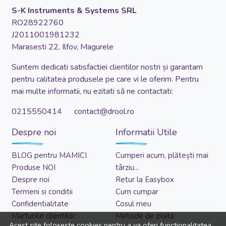
S-K Instruments & Systems SRL
RO28922760
J2011001981232
Marasesti 22, Ilfov, Magurele
Suntem dedicati satisfactiei clientilor nostri și garantam
pentru calitatea produsele pe care vi le oferim. Pentru
mai multe informatii, nu ezitati să ne contactati:
0215550414 contact@drool.ro
Despre noi
Informatii Utile
BLOG pentru MAMICI
Cumperi acum, plătești mai
Produse NOI
târziu...
Despre noi
Retur la Easybox
Termeni si conditii
Cum cumpar
Confidentialitate
Cosul meu
Marturiile clientilor
Metode de plata
Acest site foloseste cookies pentru a va oferi functionalitatea