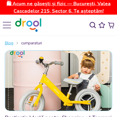
🛍️ Acum ne găsești și fizic — București, Valea
Cascadelor 21S, Sector 6. Te așteptăm!
Blog
cumparaturi