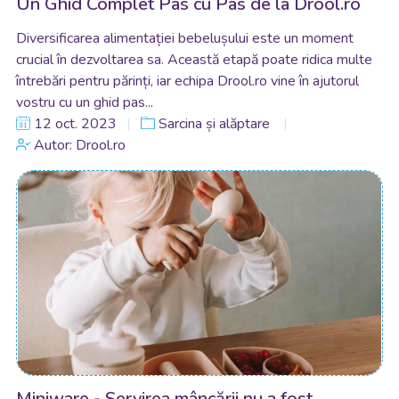
Un Ghid Complet Pas cu Pas de la Drool.ro
Diversificarea alimentației bebelușului este un moment
crucial în dezvoltarea sa. Această etapă poate ridica multe
întrebări pentru părinți, iar echipa Drool.ro vine în ajutorul
vostru cu un ghid pas...
12 oct. 2023
Sarcina și alăptare
Autor: Drool.ro
Miniware - Servirea mâncării nu a fost