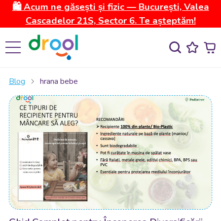
🛍️ Acum ne găsești și fizic — București, Valea
Cascadelor 21S, Sector 6. Te așteptăm!
Blog
hrana bebe