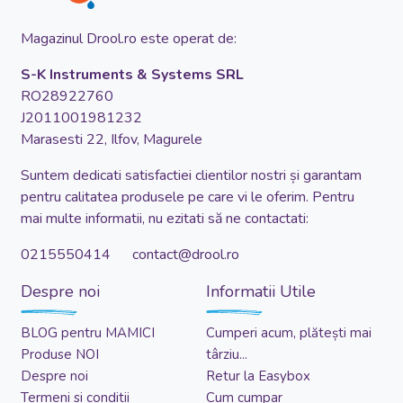
Magazinul Drool.ro este operat de:
S-K Instruments & Systems SRL
RO28922760
J2011001981232
Marasesti 22, Ilfov, Magurele
Suntem dedicati satisfactiei clientilor nostri și garantam
pentru calitatea produsele pe care vi le oferim. Pentru
mai multe informatii, nu ezitati să ne contactati:
0215550414 contact@drool.ro
Despre noi
Informatii Utile
BLOG pentru MAMICI
Cumperi acum, plătești mai
Produse NOI
târziu...
Despre noi
Retur la Easybox
Termeni si conditii
Cum cumpar