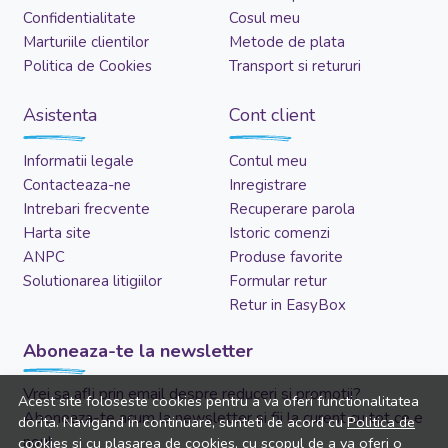
Confidentialitate
Cosul meu
Marturiile clientilor
Metode de plata
Politica de Cookies
Transport si retururi
Asistenta
Cont client
Informatii legale
Contul meu
Contacteaza-ne
Inregistrare
Intrebari frecvente
Recuperare parola
Harta site
Istoric comenzi
ANPC
Produse favorite
Solutionarea litigiilor
Formular retur
Retur in EasyBox
Aboneaza-te la newsletter
Vrei sa afli prin email despre reduceri si promotii?
Acest site foloseste cookies pentru a va oferi functionalitatea
Aboneaza-te acum la newsletter si fii la curent cu tot ce e
dorita. Navigand in continuare, sunteti de acord cu
Politica de
nou!
cookies
si cu plasarea de cookies, cu scopul de a va oferi o