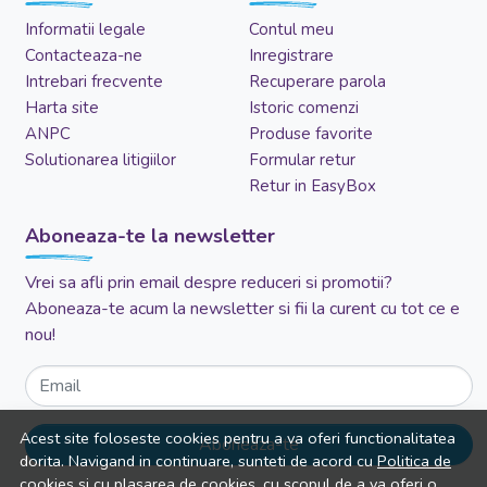
Informatii legale
Contul meu
Contacteaza-ne
Inregistrare
Intrebari frecvente
Recuperare parola
Harta site
Istoric comenzi
ANPC
Produse favorite
Solutionarea litigiilor
Formular retur
Retur in EasyBox
Aboneaza-te la newsletter
Vrei sa afli prin email despre reduceri si promotii?
Aboneaza-te acum la newsletter si fii la curent cu tot ce e
nou!
Email
Acest site foloseste cookies pentru a va oferi functionalitatea
Aboneaza-te
dorita. Navigand in continuare, sunteti de acord cu
Politica de
cookies
si cu plasarea de cookies, cu scopul de a va oferi o