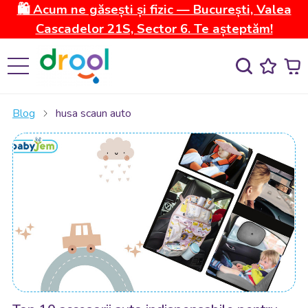
🛍️ Acum ne găsești și fizic — București, Valea
Cascadelor 21S, Sector 6. Te așteptăm!
Blog
husa scaun auto