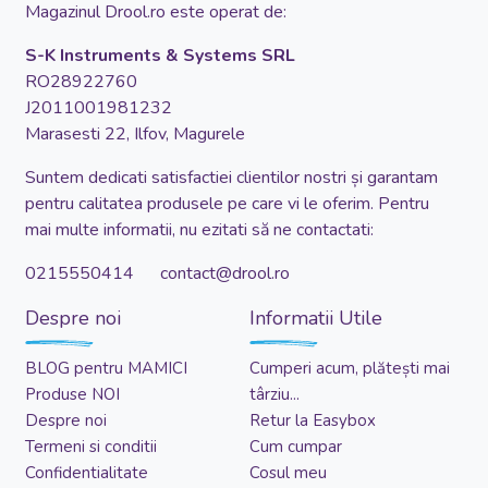
Magazinul Drool.ro este operat de:
S-K Instruments & Systems SRL
RO28922760
J2011001981232
Marasesti 22, Ilfov, Magurele
Suntem dedicati satisfactiei clientilor nostri și garantam
pentru calitatea produsele pe care vi le oferim. Pentru
mai multe informatii, nu ezitati să ne contactati:
0215550414 contact@drool.ro
Despre noi
Informatii Utile
BLOG pentru MAMICI
Cumperi acum, plătești mai
Produse NOI
târziu...
Despre noi
Retur la Easybox
Termeni si conditii
Cum cumpar
Confidentialitate
Cosul meu