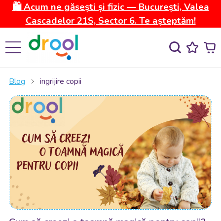
🛍️ Acum ne găsești și fizic — București, Valea
Cascadelor 21S, Sector 6. Te așteptăm!
Blog
ingrijire copii