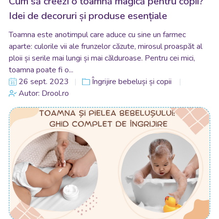
Cum să creezi o toamnă magică pentru copii?
Idei de decoruri și produse esențiale
Toamna este anotimpul care aduce cu sine un farmec
aparte: culorile vii ale frunzelor căzute, mirosul proaspăt al
ploii și serile mai lungi și mai călduroase. Pentru cei mici,
toamna poate fi o...
26 sept. 2023
Îngrijire bebeluși și copii
Autor: Drool.ro