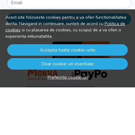
Email
Acest site foloseste cookies pentru a va oferi functionalitatea
Aboneaza-te
dorita. Navigand in continuare, sunteti de acord cu
Politica de
cookies
si cu plasarea de cookies, cu scopul de a va oferi o
experienta imbunatatita.
Accepta toate cookie-urile
Doar cookie-uri esentiale
Preferinte cookie-uri