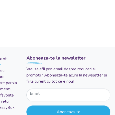
Aboneaza-te la newsletter
ient
Vrei sa afli prin email despre reduceri si
meu
promotii? Aboneaza-te acum la newsletter si
are
fii la curent cu tot ce e nou!
re parola
comenzi
Email
favorite
 retur
 EasyBox
Aboneaza-te