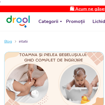
'
🛍️ Acum ne găseș
Categorii
Promoții
Lichi
Blog
iritatii