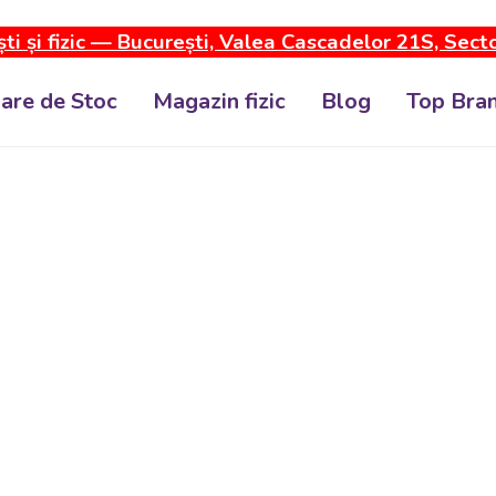
ti și fizic — București, Valea Cascadelor 21S, Sect
dare de Stoc
Magazin fizic
Blog
Top Bran