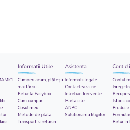
Informatii Utile
Asistenta
Cont cl
MAMICI
Cumperi acum, plătești
Informatii legale
Contul 
mai târziu...
Contacteaza-ne
Inregistr
Retur la Easybox
Intrebari frecvente
Recupera
tii
Cum cumpar
Harta site
Istoric 
te
Cosul meu
ANPC
Produse 
ilor
Metode de plata
Solutionarea litigiilor
Formular
kies
Transport si retururi
Retur in