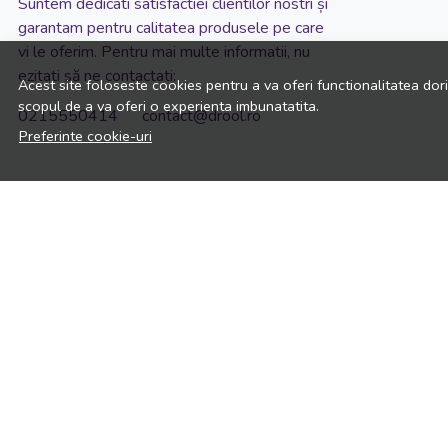
Suntem dedicati satisfactiei clientilor nostri și
garantam pentru calitatea produsele pe care
vi le oferim. Pentru mai multe informatii, nu
ezitati să ne contactati:
Acest site foloseste cookies pentru a va oferi functionalitatea dor
scopul de a va oferi o experienta imbunatatita.
0215550414 contact@drool.ro
Preferinte cookie-uri