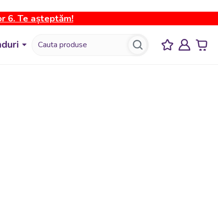
or 6. Te așteptăm!
duri