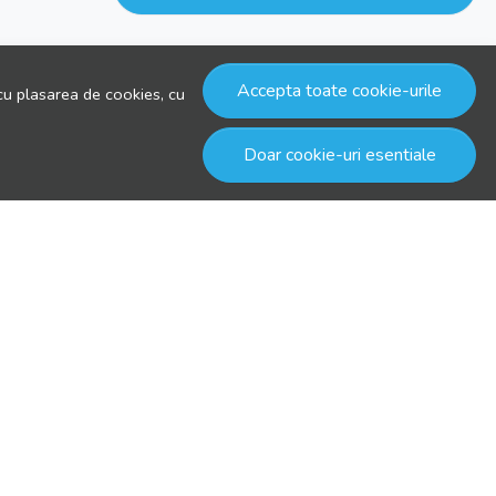
Accepta toate cookie-urile
cu plasarea de cookies, cu
Doar cookie-uri esentiale
© drool.ro 2026