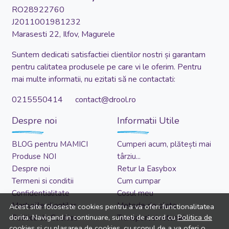
RO28922760
J2011001981232
Marasesti 22, Ilfov, Magurele
Suntem dedicati satisfactiei clientilor nostri și garantam
pentru calitatea produsele pe care vi le oferim. Pentru
mai multe informatii, nu ezitati să ne contactati:
0215550414 contact@drool.ro
Despre noi
Informatii Utile
BLOG pentru MAMICI
Cumperi acum, plătești mai
Produse NOI
târziu...
Despre noi
Retur la Easybox
Termeni si conditii
Cum cumpar
Confidentialitate
Cosul meu
Marturiile clientilor
Metode de plata
Acest site foloseste cookies pentru a va oferi functionalitatea
dorita. Navigand in continuare, sunteti de acord cu
Politica de
Politica de Cookies
Transport si retururi
cookies
si cu plasarea de cookies, cu scopul de a va oferi o