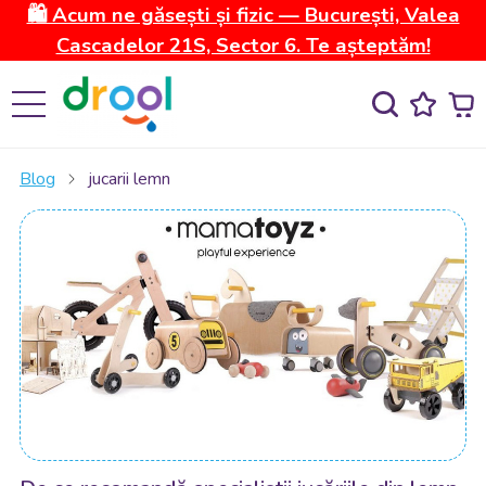
🛍️ Acum ne găsești și fizic — București, Valea
Cascadelor 21S, Sector 6. Te așteptăm!
Blog
jucarii lemn