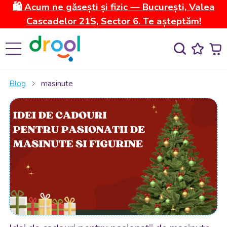
🛍️ Acum ne găsești și fizic — București, Valea
Cascadelor 21S, Sector 6. Te așteptăm!
Blog
masinute