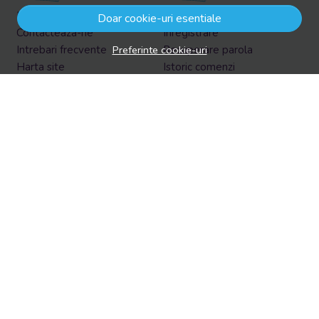
Informatii legale
Contul meu
Doar cookie-uri esentiale
Contacteaza-ne
Inregistrare
Preferinte cookie-uri
Intrebari frecvente
Recuperare parola
Harta site
Istoric comenzi
ANPC
Produse favorite
Solutionarea litigiilor
Formular retur
Retur in EasyBox
Aboneaza-te la newsletter
Vrei sa afli prin email despre reduceri si promotii?
Aboneaza-te acum la newsletter si fii la curent cu tot ce e
nou!
Email
Aboneaza-te