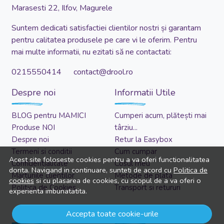
Marasesti 22, Ilfov, Magurele
Suntem dedicati satisfactiei clientilor nostri și garantam
pentru calitatea produsele pe care vi le oferim. Pentru
mai multe informatii, nu ezitati să ne contactati:
0215550414 contact@drool.ro
Despre noi
Informatii Utile
BLOG pentru MAMICI
Cumperi acum, plătești mai
Produse NOI
târziu...
Despre noi
Retur la Easybox
Termeni si conditii
Cum cumpar
Acest site foloseste cookies pentru a va oferi functionalitatea
Confidentialitate
Cosul meu
dorita. Navigand in continuare, sunteti de acord cu
Politica de
Marturiile clientilor
Metode de plata
cookies
si cu plasarea de cookies, cu scopul de a va oferi o
Politica de Cookies
Transport si retururi
experienta imbunatatita.
Asistenta
Cont client
Accepta toate cookie-urile