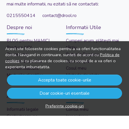
mai multe informatii, nu ezitati să ne contactati:
0215550414 contact@drool.ro
Despre noi
Informatii Utile
BLOG pentru MAMICI
Cumperi acum, plătești mai
Produse NOI
târziu...
Acest site foloseste cookies pentru a va oferi functionalitatea
Despre noi
Retur la Easybox
dorita. Navigand in continuare, sunteti de acord cu
Politica de
cookies
si cu plasarea de cookies, cu scopul de a va oferi o
Termeni si conditii
Cum cumpar
experienta imbunatatita.
Confidentialitate
Cosul meu
Marturiile clientilor
Metode de plata
Accepta toate cookie-urile
Politica de Cookies
Transport si retururi
Doar cookie-uri esentiale
Asistenta
Cont client
Preferinte cookie-uri
Informatii legale
Contul meu
Contacteaza-ne
Inregistrare
Intrebari frecvente
Recuperare parola