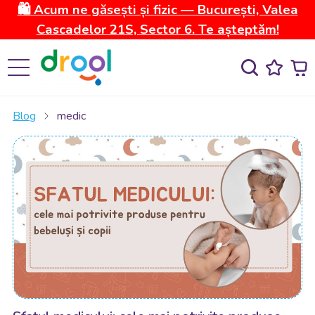
🛍️ Acum ne găsești și fizic — București, Valea
Cascadelor 21S, Sector 6. Te așteptăm!
Blog
medic