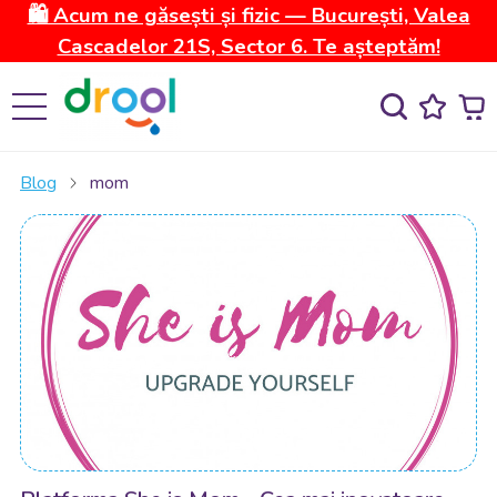
🛍️ Acum ne găsești și fizic — București, Valea
Cascadelor 21S, Sector 6. Te așteptăm!
Blog
mom