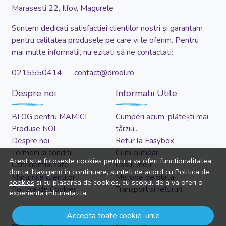
Marasesti 22, Ilfov, Magurele
Suntem dedicati satisfactiei clientilor nostri și garantam
pentru calitatea produsele pe care vi le oferim. Pentru
mai multe informatii, nu ezitati să ne contactati:
0215550414 contact@drool.ro
Despre noi
Informatii Utile
BLOG pentru MAMICI
Cumperi acum, plătești mai
Produse NOI
târziu...
Despre noi
Retur la Easybox
Termeni si conditii
Cum cumpar
Acest site foloseste cookies pentru a va oferi functionalitatea
Confidentialitate
Cosul meu
dorita. Navigand in continuare, sunteti de acord cu
Politica de
Marturiile clientilor
Metode de plata
cookies
si cu plasarea de cookies, cu scopul de a va oferi o
Politica de Cookies
Transport si retururi
experienta imbunatatita.
Asistenta
Cont client
Accepta toate cookie-urile