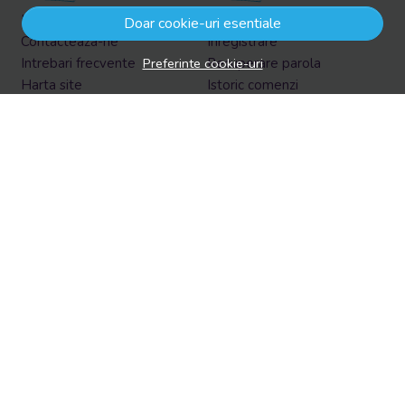
Informatii legale
Contul meu
Doar cookie-uri esentiale
Contacteaza-ne
Inregistrare
Preferinte cookie-uri
Intrebari frecvente
Recuperare parola
Harta site
Istoric comenzi
ANPC
Produse favorite
Solutionarea litigiilor
Formular retur
Retur in EasyBox
Aboneaza-te la newsletter
Vrei sa afli prin email despre reduceri si promotii?
Aboneaza-te acum la newsletter si fii la curent cu tot ce e
nou!
Email
Aboneaza-te