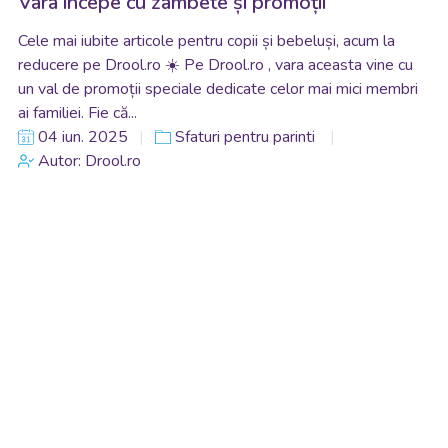
Vara începe cu zâmbete și promoții
Cele mai iubite articole pentru copii și bebeluși, acum la
reducere pe Drool.ro ☀️ Pe Drool.ro , vara aceasta vine cu
un val de promoții speciale dedicate celor mai mici membri
ai familiei. Fie că...
04 iun. 2025
Sfaturi pentru parinti
Autor: Drool.ro