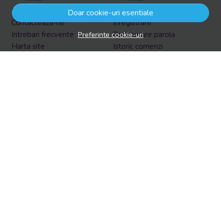
Informatii legale
Contul meu
Doar cookie-uri esentiale
Contacteaza-ne
Inregistrare
Preferinte cookie-uri
Intrebari frecvente
Recuperare parola
Harta site
Istoric comenzi
ANPC
Produse favorite
Solutionarea litigiilor
Formular retur
Retur in EasyBox
Aboneaza-te la newsletter
Vrei sa afli prin email despre reduceri si promotii?
Aboneaza-te acum la newsletter si fii la curent cu tot ce e
nou!
Email
Aboneaza-te