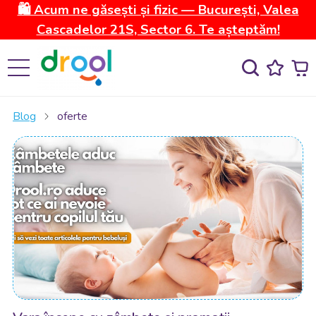
🛍️ Acum ne găsești și fizic — București, Valea
Cascadelor 21S, Sector 6. Te așteptăm!
Blog
oferte