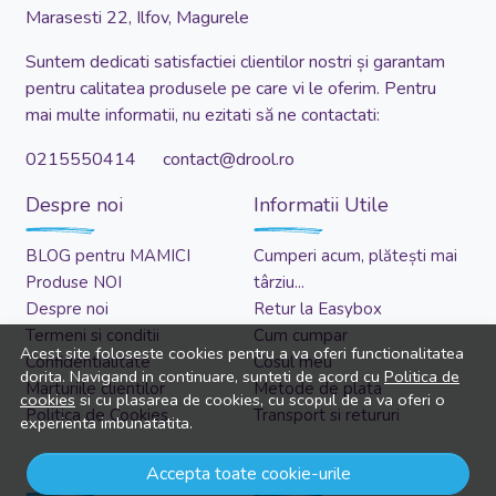
Marasesti 22, Ilfov, Magurele
Suntem dedicati satisfactiei clientilor nostri și garantam
pentru calitatea produsele pe care vi le oferim. Pentru
mai multe informatii, nu ezitati să ne contactati:
0215550414 contact@drool.ro
Despre noi
Informatii Utile
BLOG pentru MAMICI
Cumperi acum, plătești mai
Produse NOI
târziu...
Despre noi
Retur la Easybox
Termeni si conditii
Cum cumpar
Acest site foloseste cookies pentru a va oferi functionalitatea
Confidentialitate
Cosul meu
dorita. Navigand in continuare, sunteti de acord cu
Politica de
Marturiile clientilor
Metode de plata
cookies
si cu plasarea de cookies, cu scopul de a va oferi o
Politica de Cookies
Transport si retururi
experienta imbunatatita.
Asistenta
Cont client
Accepta toate cookie-urile