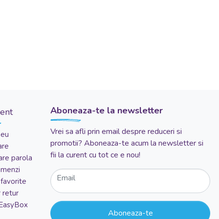
Aboneaza-te la newsletter
ient
Vrei sa afli prin email despre reduceri si
meu
promotii? Aboneaza-te acum la newsletter si
are
fii la curent cu tot ce e nou!
re parola
comenzi
Email
favorite
 retur
 EasyBox
Aboneaza-te