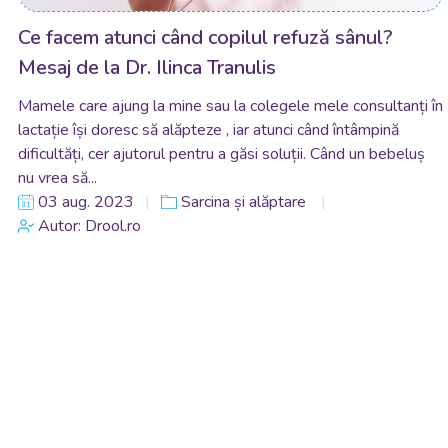
Ce facem atunci când copilul refuză sânul?
Mesaj de la Dr. Ilinca Tranulis
Mamele care ajung la mine sau la colegele mele consultanți în
lactație își doresc să alăpteze , iar atunci când întâmpină
dificultăți, cer ajutorul pentru a găsi soluții. Când un bebeluș
nu vrea să...
03 aug. 2023
Sarcina și alăptare
Autor: Drool.ro