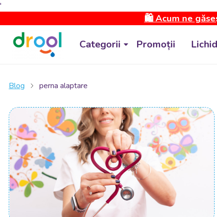
'
🛍️ Acum ne găseș
Categorii
Promoții
Lichi
Blog
perna alaptare