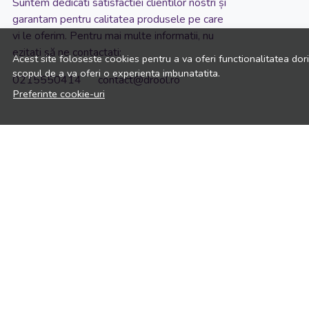
Suntem dedicati satisfactiei clientilor nostri și
garantam pentru calitatea produsele pe care
vi le oferim. Pentru mai multe informatii, nu
ezitati să ne contactati:
Acest site foloseste cookies pentru a va oferi functionalitatea dor
scopul de a va oferi o experienta imbunatatita.
0215550414 contact@drool.ro
Preferinte cookie-uri