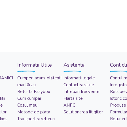
Informatii Utile
Asistenta
Cont cl
MAMICI
Cumperi acum, plătești
Informatii legale
Contul 
mai târziu...
Contacteaza-ne
Inregistr
Retur la Easybox
Intrebari frecvente
Recupera
tii
Cum cumpar
Harta site
Istoric 
te
Cosul meu
ANPC
Produse 
ilor
Metode de plata
Solutionarea litigiilor
Formular
kies
Transport si retururi
Retur in