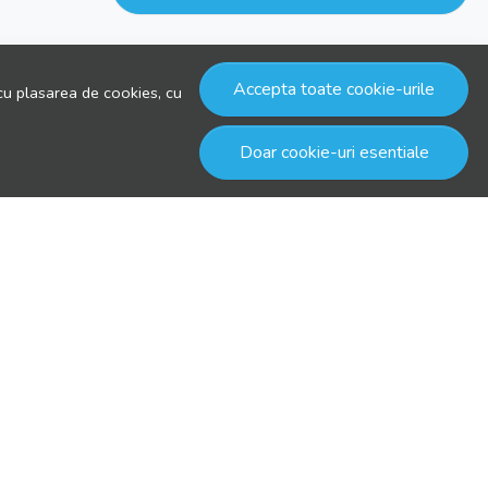
Accepta toate cookie-urile
cu plasarea de cookies, cu
Doar cookie-uri esentiale
© drool.ro 2026