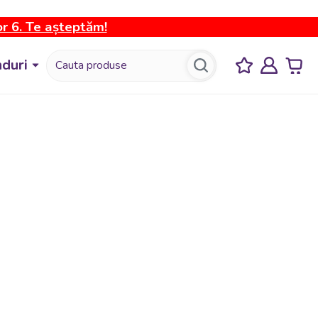
or 6. Te așteptăm!
duri