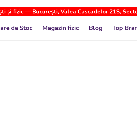
ti și fizic — București, Valea Cascadelor 21S, Sect
dare de Stoc
Magazin fizic
Blog
Top Bran