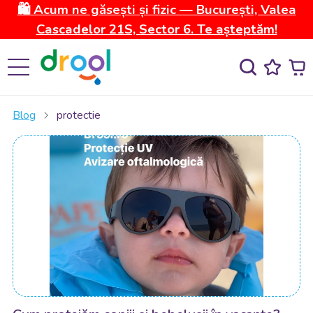
🛍️ Acum ne găsești și fizic — București, Valea
Cascadelor 21S, Sector 6. Te așteptăm!
Blog
protectie