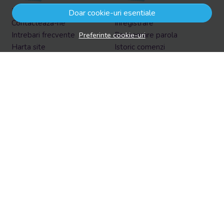
Informatii legale
Contul meu
Doar cookie-uri esentiale
Contacteaza-ne
Inregistrare
Preferinte cookie-uri
Intrebari frecvente
Recuperare parola
Harta site
Istoric comenzi
ANPC
Produse favorite
Solutionarea litigiilor
Formular retur
Retur in EasyBox
Aboneaza-te la newsletter
Vrei sa afli prin email despre reduceri si promotii?
Aboneaza-te acum la newsletter si fii la curent cu tot ce e
nou!
Email
Aboneaza-te