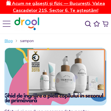
🛍️ Acum ne găsești și fizic — București, Valea
Cascadelor 21S, Sector 6. Te așteptăm!
Blog
sampon