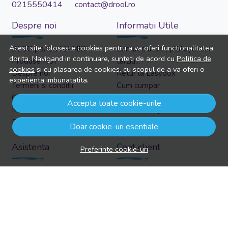
0215550414 contact@drool.ro
Despre noi
Informatii Utile
Acest site foloseste cookies pentru a va oferi functionalitatea
BLOG pentru MAMICI
Cumperi acum, plătești mai
dorita. Navigand in continuare, sunteti de acord cu
Politica de
Produse NOI
târziu...
cookies
si cu plasarea de cookies, cu scopul de a va oferi o
Despre noi
Retur la Easybox
experienta imbunatatita.
Termeni si conditii
Cum cumpar
Confidentialitate
Cosul meu
Accepta toate cookie-urile
Marturiile clientilor
Metode de plata
Politica de Cookies
Transport si retururi
Doar cookie-uri esentiale
Asistenta
Cont client
Preferinte cookie-uri
Informatii legale
Contul meu
Contacteaza-ne
Inregistrare
Intrebari frecvente
Recuperare parola
Harta site
Istoric comenzi
ANPC
Produse favorite