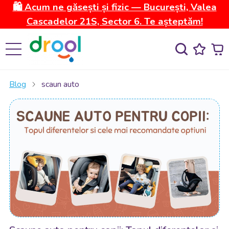
🛍️ Acum ne găsești și fizic — București, Valea
Cascadelor 21S, Sector 6. Te așteptăm!
Blog
scaun auto