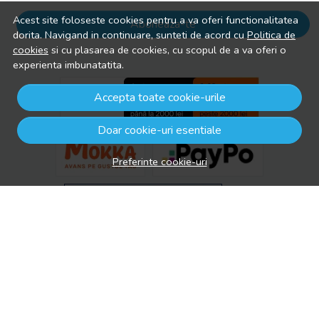
Acest site foloseste cookies pentru a va oferi functionalitatea
Aboneaza-te
dorita. Navigand in continuare, sunteti de acord cu
Politica de
cookies
si cu plasarea de cookies, cu scopul de a va oferi o
experienta imbunatatita.
Accepta toate cookie-urile
Doar cookie-uri esentiale
Preferinte cookie-uri