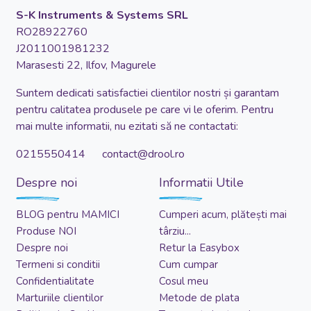
S-K Instruments & Systems SRL
RO28922760
J2011001981232
Marasesti 22, Ilfov, Magurele
Suntem dedicati satisfactiei clientilor nostri și garantam
pentru calitatea produsele pe care vi le oferim. Pentru
mai multe informatii, nu ezitati să ne contactati:
0215550414 contact@drool.ro
Despre noi
Informatii Utile
BLOG pentru MAMICI
Cumperi acum, plătești mai
Produse NOI
târziu...
Despre noi
Retur la Easybox
Termeni si conditii
Cum cumpar
Confidentialitate
Cosul meu
Marturiile clientilor
Metode de plata