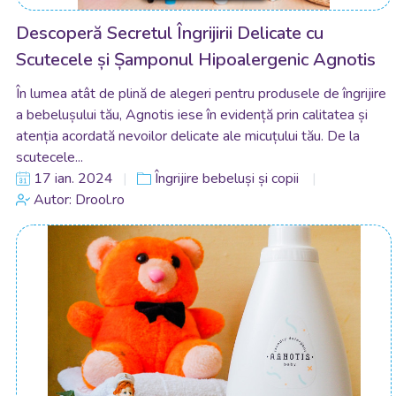
Descoperă Secretul Îngrijirii Delicate cu
Scutecele și Șamponul Hipoalergenic Agnotis
În lumea atât de plină de alegeri pentru produsele de îngrijire
a bebelușului tău, Agnotis iese în evidență prin calitatea și
atenția acordată nevoilor delicate ale micuțului tău. De la
scutecele...
17 ian. 2024
Îngrijire bebeluși și copii
Autor: Drool.ro