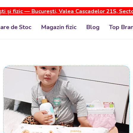
ti și fizic — București, Valea Cascadelor 21S, Sect
dare de Stoc
Magazin fizic
Blog
Top Bran