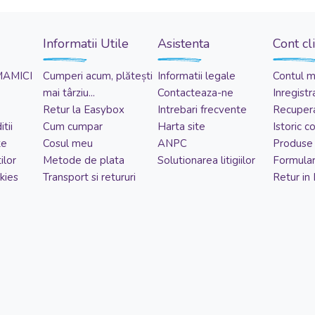
Informatii Utile
Asistenta
Cont cl
MAMICI
Cumperi acum, plătești
Informatii legale
Contul 
mai târziu...
Contacteaza-ne
Inregistr
Retur la Easybox
Intrebari frecvente
Recupera
tii
Cum cumpar
Harta site
Istoric 
te
Cosul meu
ANPC
Produse 
ilor
Metode de plata
Solutionarea litigiilor
Formular
kies
Transport si retururi
Retur in