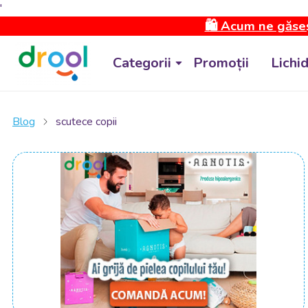
'
🛍️ Acum ne găseș
Categorii
Promoții
Lichi
Blog
scutece copii