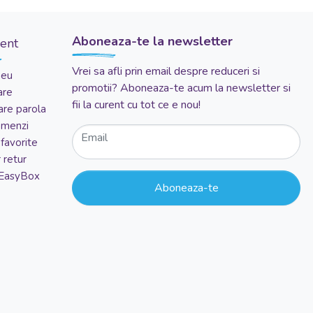
Aboneaza-te la newsletter
ient
Vrei sa afli prin email despre reduceri si
meu
promotii? Aboneaza-te acum la newsletter si
are
fii la curent cu tot ce e nou!
re parola
comenzi
Email
favorite
 retur
 EasyBox
Aboneaza-te