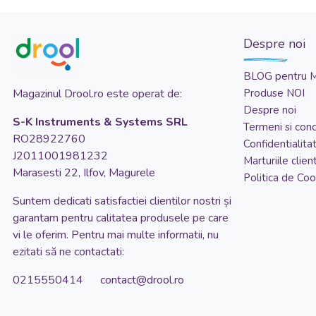
Despre noi
BLOG pentru 
Magazinul Drool.ro este operat de:
Produse NOI
Despre noi
S-K Instruments & Systems SRL
Termeni si condi
RO28922760
Confidentialita
J2011001981232
Marturiile client
Marasesti 22, Ilfov, Magurele
Politica de Coo
Suntem dedicati satisfactiei clientilor nostri și
garantam pentru calitatea produsele pe care
vi le oferim. Pentru mai multe informatii, nu
ezitati să ne contactati:
0215550414 contact@drool.ro