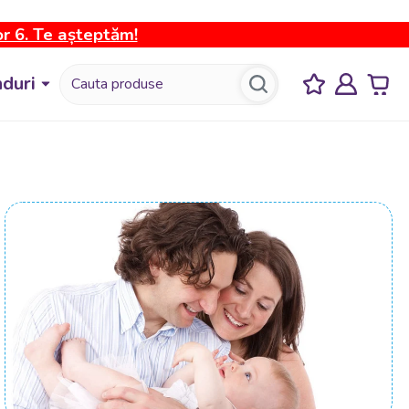
or 6. Te așteptăm!
duri