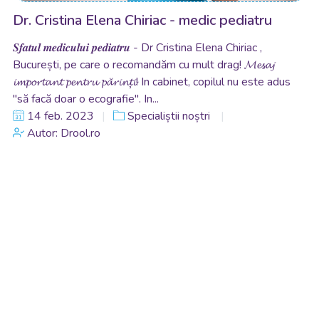
Dr. Cristina Elena Chiriac - medic pediatru
𝑺𝒇𝒂𝒕𝒖𝒍 𝒎𝒆𝒅𝒊𝒄𝒖𝒍𝒖𝒊 𝒑𝒆𝒅𝒊𝒂𝒕𝒓𝒖 - Dr Cristina Elena Chiriac ,
București, pe care o recomandăm cu mult drag! 𝓜𝓮𝓼𝓪𝓳
𝓲𝓶𝓹𝓸𝓻𝓽𝓪𝓷𝓽 𝓹𝓮𝓷𝓽𝓻𝓾 𝓹𝓪̆𝓻𝓲𝓷𝓽̦𝓲! In cabinet, copilul nu este adus
"să facă doar o ecografie". In...
14 feb. 2023
Specialiștii noștri
Autor: Drool.ro