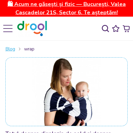
🛍️ Acum ne găsești și fizic — București, Valea
Cascadelor 21S, Sector 6. Te așteptăm!
Blog
wrap