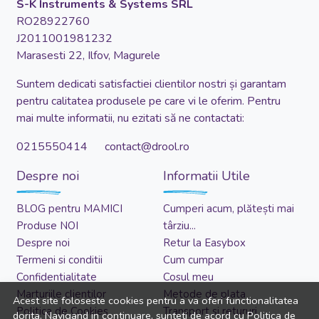
S-K Instruments & Systems SRL
RO28922760
J2011001981232
Marasesti 22, Ilfov, Magurele
Suntem dedicati satisfactiei clientilor nostri și garantam
pentru calitatea produsele pe care vi le oferim. Pentru
mai multe informatii, nu ezitati să ne contactati:
0215550414 contact@drool.ro
Despre noi
Informatii Utile
BLOG pentru MAMICI
Cumperi acum, plătești mai
Produse NOI
târziu...
Despre noi
Retur la Easybox
Termeni si conditii
Cum cumpar
Confidentialitate
Cosul meu
Marturiile clientilor
Metode de plata
Acest site foloseste cookies pentru a va oferi functionalitatea
Politica de Cookies
Transport si retururi
dorita. Navigand in continuare, sunteti de acord cu
Politica de