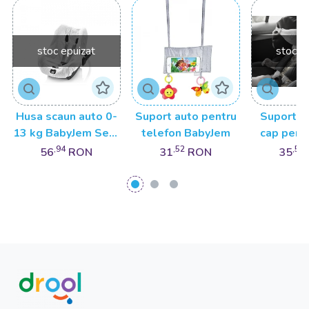
stoc epuizat
stoc e
Husa scaun auto 0-
Suport auto pentru
Suport s
13 kg BabyJem Seat
telefon BabyJem
cap pent
Cover
auto Baby
,94
,52
,59
56
RON
31
RON
35