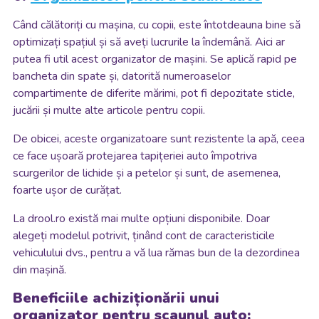
Când călătoriți cu mașina, cu copii, este întotdeauna bine să
optimizați spațiul și să aveți lucrurile la îndemână. Aici ar
putea fi util acest organizator de mașini. Se aplică rapid pe
bancheta din spate și, datorită numeroaselor
compartimente de diferite mărimi, pot fi depozitate sticle,
jucării și multe alte articole pentru copii.
De obicei, aceste organizatoare sunt rezistente la apă, ceea
ce face ușoară protejarea tapițeriei auto împotriva
scurgerilor de lichide și a petelor și sunt, de asemenea,
foarte ușor de curățat.
La drool.ro există mai multe opțiuni disponibile. Doar
alegeți modelul potrivit, ținând cont de caracteristicile
vehiculului dvs., pentru a vă lua rămas bun de la dezordinea
din mașină.
Beneficiile achiziționării unui
organizator pentru scaunul auto: