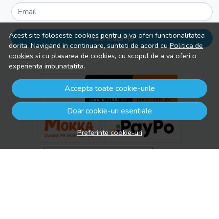
Email
Acest site foloseste cookies pentru a va oferi functionalitatea
Aboneaza-te
dorita. Navigand in continuare, sunteti de acord cu
Politica de
cookies
si cu plasarea de cookies, cu scopul de a va oferi o
experienta imbunatatita.
Accepta toate cookie-urile
Doar cookie-uri esentiale
Preferinte cookie-uri