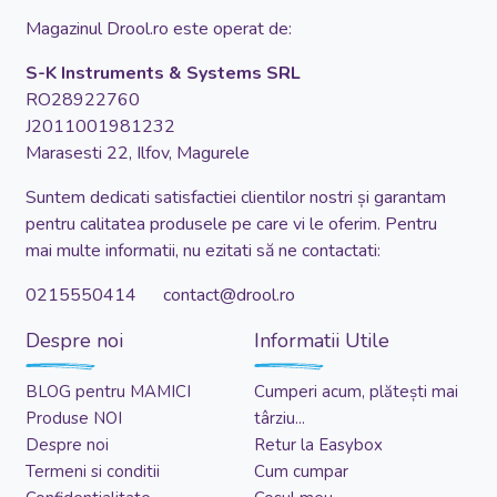
Magazinul Drool.ro este operat de:
S-K Instruments & Systems SRL
RO28922760
J2011001981232
Marasesti 22, Ilfov, Magurele
Suntem dedicati satisfactiei clientilor nostri și garantam
pentru calitatea produsele pe care vi le oferim. Pentru
mai multe informatii, nu ezitati să ne contactati:
0215550414 contact@drool.ro
Despre noi
Informatii Utile
BLOG pentru MAMICI
Cumperi acum, plătești mai
Produse NOI
târziu...
Despre noi
Retur la Easybox
Termeni si conditii
Cum cumpar