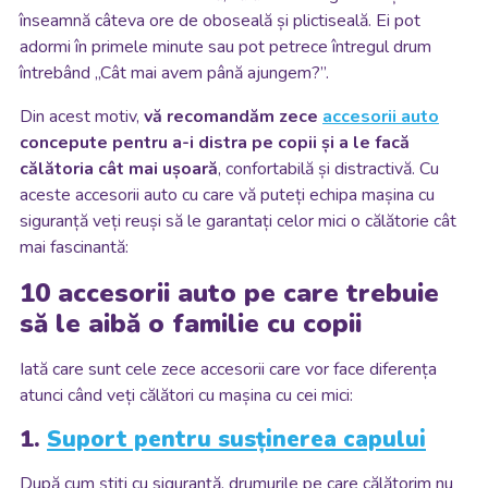
înseamnă câteva ore de oboseală și plictiseală.
Ei pot
adormi în primele minute sau pot petrece întregul drum
întrebând „Cât mai avem până ajungem?”.
Din acest motiv,
vă recomandăm zece
accesorii auto
concepute pentru a-i distra pe copii și a le facă
călătoria cât mai ușoară
, confortabilă și distractivă. Cu
aceste accesorii auto cu care vă puteți echipa mașina cu
siguranță veți reuși să le garantați celor mici o călătorie cât
mai fascinantă:
10 accesorii auto pe care trebuie
să le aibă o familie cu copii
Iată care sunt cele zece accesorii care vor face diferența
atunci când veți călători cu mașina cu cei mici:
1.
Suport pentru susținerea capului
După cum știți cu siguranță, drumurile pe care călătorim nu