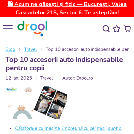
🛍️ Acum ne găsești și fizic — București, Valea
Cascadelor 21S, Sector 6. Te așteptăm!
Blog
Travel
Top 10 accesorii auto indispensabile pentru
Top 10 accesorii auto indispensabile
pentru copii
12 ian. 2023
Travel
Autor: Drool.ro
Călătoriile cu mașina, împreună cu cei mici, sunt o