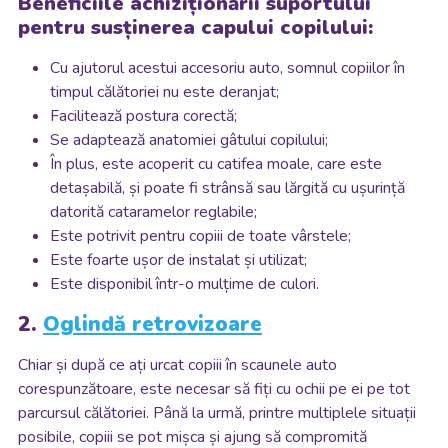
Beneficiile achiziționării suportului
pentru susținerea capului copilului:
Cu ajutorul acestui accesoriu auto, somnul copiilor în
timpul călătoriei nu este deranjat;
Facilitează postura corectă;
Se adaptează anatomiei gâtului copilului;
În plus, este acoperit cu catifea moale, care este
detașabilă, și poate fi strânsă sau lărgită cu ușurință
datorită cataramelor reglabile;
Este potrivit pentru copiii de toate vârstele;
Este foarte ușor de instalat și utilizat;
Este disponibil într-o mulțime de culori.
2.
Oglindă retrovizoare
Chiar și după ce ați urcat copiii în scaunele auto
corespunzătoare, este necesar să fiți cu ochii pe ei pe tot
parcursul călătoriei. Până la urmă, printre multiplele situații
posibile, copiii se pot mișca și ajung să compromită