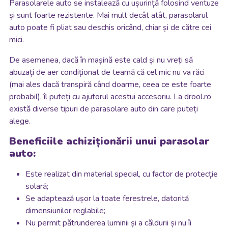
Parasolarele auto se instalează cu ușurință folosind ventuze
și sunt foarte rezistente. Mai mult decât atât, parasolarul
auto poate fi pliat sau deschis oricând, chiar și de către cei
mici.
De asemenea, dacă în mașină este cald și nu vreți să
abuzați de aer condiționat de teamă că cel mic nu va răci
(mai ales dacă transpiră când doarme, ceea ce este foarte
probabil), îl puteți cu ajutorul acestui accesoriu. La drool.ro
există diverse tipuri de parasolare auto din care puteți
alege.
Beneficiile achiziționării unui parasolar
auto:
Este realizat din material special, cu factor de protecție
solară;
Se adaptează ușor la toate ferestrele, datorită
dimensiunilor reglabile;
Nu permit pătrunderea luminii și a căldurii și nu îi