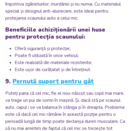
împotriva zgârieturilor, murdăriei și nu numai. Cu materialul
special și designul anti-alunecare, este ideal pentru
protejarea scaunului auto a celui mic.
Beneficiile achiziționării unei huse
pentru protecția scaunului:
Oferă siguranță și protecție;
Poate fi utilizată în orice vehicul;
Este realizată din materiale rezistente;
Este ușor de curățatat și de întreținut.
9.
Pernuță suport pentru gât
Puteți paria că cel mic, fie el nou-născut sau copil mai mare,
va trage un pui de somn în mașină. Și, dacă stă pe scaunul
auto, capul i se va balansa în stânga și în dreapta. Problema
este că dacă cel mic rămâne în această poziție pentru o
perioadă lungă de timp poate declanșa dureri musculare. Ca
să nu mai amintim de faptul că cel mic se trezește tot