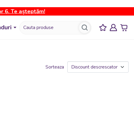
or 6. Te așteptăm!
duri
Sorteaza