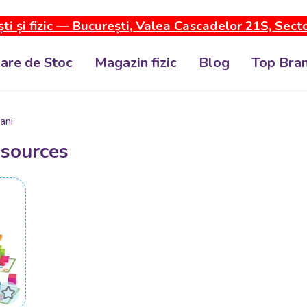
ti și fizic — București, Valea Cascadelor 21S, Sect
dare de Stoc
Magazin fizic
Blog
Top Bran
 ani
esources