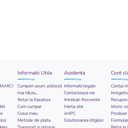
Informatii Utile
Asistenta
Cont cl
MAMICI
Cumperi acum, plătești
Informatii legale
Contul 
mai târziu...
Contacteaza-ne
Inregistr
Retur la Easybox
Intrebari frecvente
Recupera
tii
Cum cumpar
Harta site
Istoric 
te
Cosul meu
ANPC
Produse 
ilor
Metode de plata
Solutionarea litigiilor
Formular
kies
Transport si retururi
Retur in