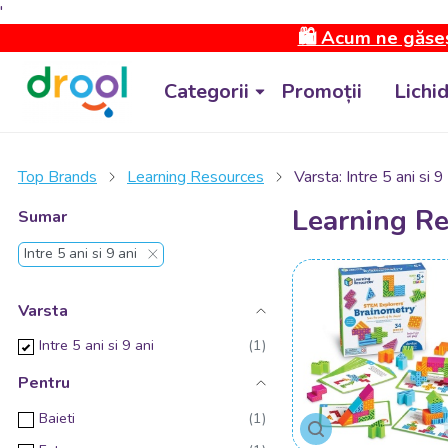
'
🛍️ Acum ne găseș
Categorii
Promoții
Lichi
Top Brands
Learning Resources
Varsta: Intre 5 ani si 9
Learning R
Sumar
Intre 5 ani si 9 ani
Varsta
Intre 5 ani si 9 ani
Pentru
Baieti