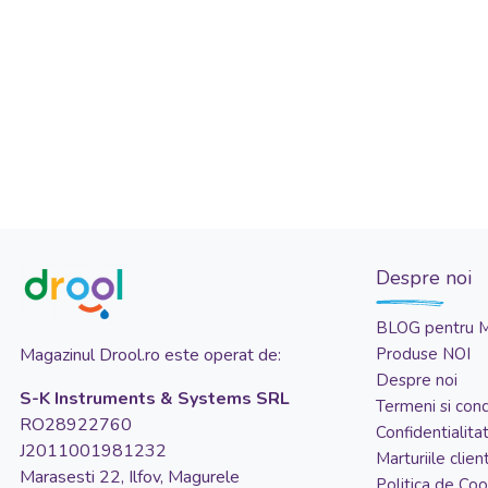
Despre noi
BLOG pentru 
Magazinul Drool.ro este operat de:
Produse NOI
Despre noi
S-K Instruments & Systems SRL
Termeni si condi
RO28922760
Confidentialita
J2011001981232
Marturiile client
Marasesti 22, Ilfov, Magurele
Politica de Coo