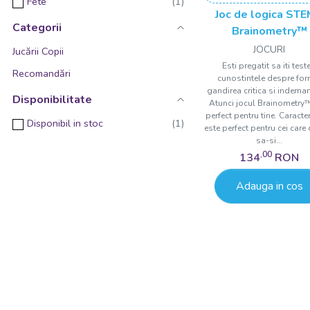
Fete
Joc de logica STE
Categorii
Brainometry™
JOCURI
Jucării Copii
Esti pregatit sa iti test
Recomandări
cunostintele despre for
gandirea critica si indema
Disponibilitate
Atunci jocul Brainometry™
perfect pentru tine. Caracteri
Disponibil in stoc
este perfect pentru cei care
sa-si...
,00
134
RON
Adauga in cos