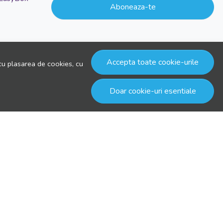
Aboneaza-te
Accepta toate cookie-urile
cu plasarea de cookies, cu
Doar cookie-uri esentiale
© drool.ro 2026