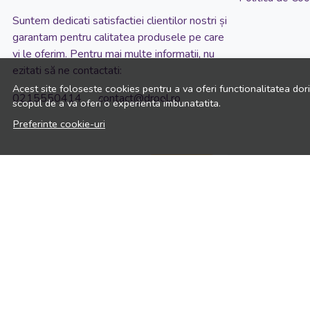
Suntem dedicati satisfactiei clientilor nostri și
garantam pentru calitatea produsele pe care
vi le oferim. Pentru mai multe informatii, nu
ezitati să ne contactati:
Acest site foloseste cookies pentru a va oferi functionalitatea dor
0215550414 contact@drool.ro
scopul de a va oferi o experienta imbunatatita.
Preferinte cookie-uri