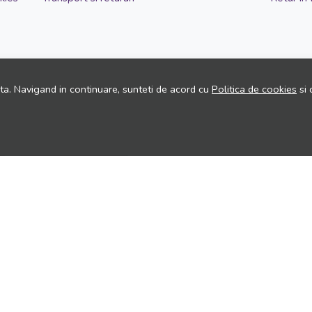
ita. Navigand in continuare, sunteti de acord cu
Politica de cookies
si 