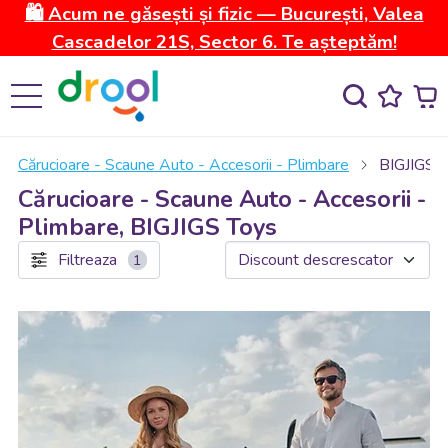
🛍️ Acum ne găsești și fizic — București, Valea
Cascadelor 21S, Sector 6. Te așteptăm!
Cărucioare - Scaune Auto - Accesorii - Plimbare
BIGJIGS 
Cărucioare - Scaune Auto - Accesorii -
Plimbare, BIGJIGS Toys
Filtreaza
1