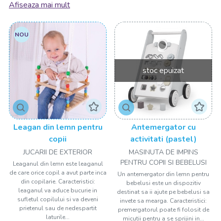
Afiseaza mai mult
satisface cerințele în continuă schimbare ale părinților
moderni.
NOU
Carucioare
pentru Plimbări Confortabile și Stilizate
Descoperiți gama noastră de carucioare, create pentru a
oferi confort și siguranță în timpul plimbărilor
stoc epuizat
dumneavoastră zilnice. De la carucioare compacte și ușor de
manevrat pentru oraș, până la modele all-terrain pentru
aventurile în natură, aveți de unde alege. Fie că sunteți în
căutarea unui design minimalist sau a unor culori vesele,
suntem aici să vă ajutăm să găsiți caruciorul perfect pentru
Leagan din lemn pentru
Antemergator cu
familia dumneavoastră.
copii
activitati (pastel)
JUCARII DE EXTERIOR
MASINUTA DE IMPINS
Scaune AUTO
- Protecție Sigură pe Drumuri
Siguranța
PENTRU COPII SI BEBELUSI
Leaganul din lemn este leaganul
copilului dumneavoastră este o prioritate, iar aceasta este
de care orice copil a avut parte inca
Un antemergator din lemn pentru
rațiunea din spatele selecției noastre riguroase de scaune
din copilarie. Caracteristici:
bebelusi este un dispozitiv
leaganul va aduce bucurie in
auto. Oferind o combinație între confort și tehnologie de
destinat sa ii ajute pe bebelusi sa
sufletul copilului si va deveni
invete sa mearga. Caracteristici:
ultimă oră, scaunele noastre auto sunt proiectate pentru a
prietenul sau de nedespartit
premergatorul poate fi folosit de
asigura călătoriile dumneavoastră în deplină siguranță.
laturile...
micutii pentru a se sprijini in...