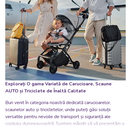
Explorați O gama Variată de Carucioare, Scaune
AUTO și Triciclete de Înaltă Calitate
Bun venit în categoria noastră dedicată carucioarelor,
scaunelor auto și tricicletelor, unde puteți găsi soluții
versatile pentru nevoile de transport și siguranță ale
copilului dumneavoastră. Suntem mândri să vă prezentăm o
colecție vastă de produse proiectate cu grijă pentru a