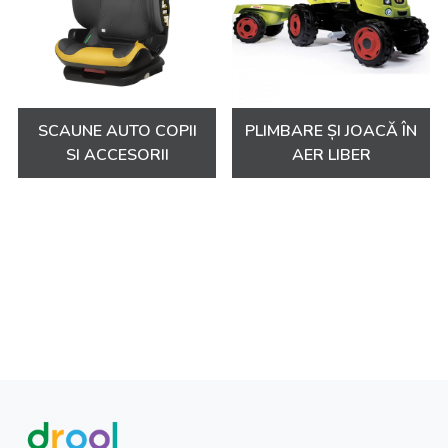
să vă ofere sfaturi și asistență pentru a vă asigura că alegeți
cele mai bune produse potrivite pentru nevoile familiei
dumneavoastră.
Explorați acum colecția noastră diversă de
carucioare, scaune auto și triciclete și
SCAUNE AUTO COPII
PLIMBARE ȘI JOACĂ ÎN
transformați fiecare moment într-o aventură
SI ACCESORII
AER LIBER
minunată alături de micuțul dumneavoastră!