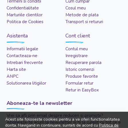
Termeni si conditii
Cum cumpar
Confidentialitate
Cosul meu
Marturiile clientilor
Metode de plata
Politica de Cookies
Transport si retururi
Asistenta
Cont client
Informatii legale
Contul meu
Contacteaza-ne
Inregistrare
Intrebari frecvente
Recuperare parola
Harta site
Istoric comenzi
ANPC
Produse favorite
Solutionarea litigiilor
Formular retur
Retur in EasyBox
Aboneaza-te la newsletter
Vrei sa afli prin email despre reduceri si promotii?
Acest site foloseste cookies pentru a va oferi functionalitatea
Aboneaza-te acum la newsletter si fii la curent cu tot ce e
dorita. Navigand in continuare, sunteti de acord cu
Politica de