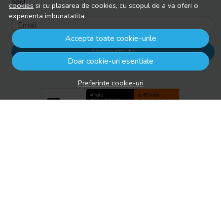
nou!
cookies
si cu plasarea de cookies, cu scopul de a va oferi o
experienta imbunatatita.
Email
Accepta toate cookie-urile
Aboneaza-te
Doar cookie-uri esentiale
Preferinte cookie-uri