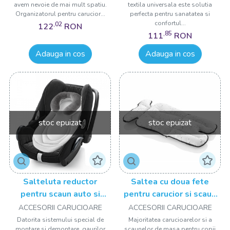
cumpărături. Echipa noastră pasionată este mereu pregătită
avem nevoie de mai mult spatiu.
textila universala este solutia
Organizatorul pentru carucior...
perfecta pentru sanatatea si
să vă ofere sfaturi și asistență pentru a vă asigura că alegeți
confortul...
,02
122
RON
cele mai bune produse potrivite pentru nevoile familiei
,85
111
RON
dumneavoastră.
Adauga in cos
Adauga in cos
Explorați acum colecția noastră diversă de
carucioare, scaune auto și triciclete și
transformați fiecare moment într-o aventură
minunată alături de micuțul dumneavoastră!
stoc epuizat
stoc epuizat
Salteluta reductor
Saltea cu doua fete
pentru scaun auto si
pentru carucior si scaun
carucior BabyJem
de masa Dots BabyJem
ACCESORII CARUCIOARE
ACCESORII CARUCIOARE
Thermal
Datorita sistemului special de
Majoritatea carucioarelor si a
montare si demontare, gaurilor
scaunelor de masa pentru copii