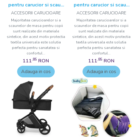
pentru carucior si scaun
pentru carucior si scaun
de masa BabyJem Gri
de masa BabyJem Verde
ACCESORII CARUCIOARE
ACCESORII CARUCIOARE
Majoritatea carucioarelor si a
Majoritatea carucioarelor si a
scaunelor de masa pentru copii
scaunelor de masa pentru copii
sunt realizate din materiale
sunt realizate din materiale
sintetice, din acest motiv protectia
sintetice, din acest motiv protectia
textila universala este solutia
textila universala este solutia
perfecta pentru sanatatea si
perfecta pentru sanatatea si
confortul...
confortul...
,85
,85
111
RON
111
RON
Adauga in cos
Adauga in cos