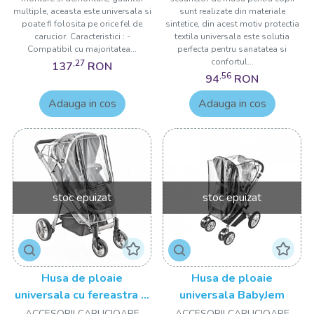
multiple, aceasta este universala si
sunt realizate din materiale
poate fi folosita pe orice fel de
sintetice, din acest motiv protectia
carucior. Caracteristici : -
textila universala este solutia
Compatibil cu majoritatea...
perfecta pentru sanatatea si
confortul...
,27
137
RON
,56
94
RON
Adauga in cos
Adauga in cos
stoc epuizat
stoc epuizat
Husa de ploaie
Husa de ploaie
universala cu fereastra si
universala BabyJem
banda reflectorizanta
ACCESORII CARUCIOARE
ACCESORII CARUCIOARE