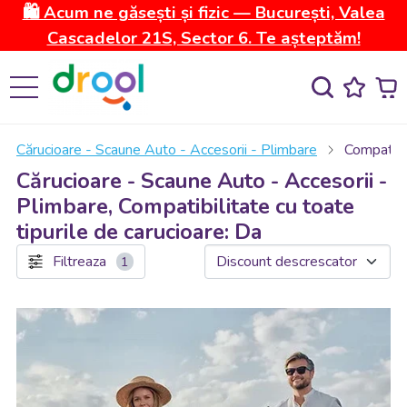
🛍️ Acum ne găsești și fizic — București, Valea
Cascadelor 21S, Sector 6. Te așteptăm!
Cărucioare - Scaune Auto - Accesorii - Plimbare
Compatibil
Cărucioare - Scaune Auto - Accesorii -
Plimbare, Compatibilitate cu toate
tipurile de carucioare: Da
Filtreaza
1