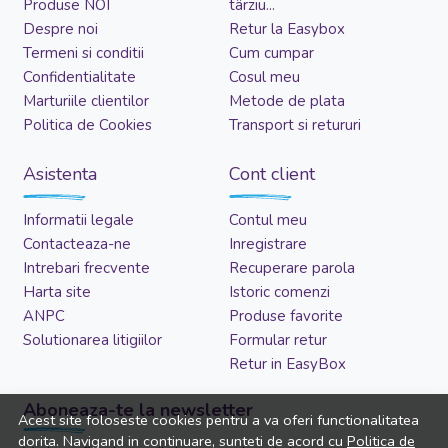
Produse NOI
târziu...
Despre noi
Retur la Easybox
Termeni si conditii
Cum cumpar
Confidentialitate
Cosul meu
Marturiile clientilor
Metode de plata
Politica de Cookies
Transport si retururi
Asistenta
Cont client
Informatii legale
Contul meu
Contacteaza-ne
Inregistrare
Intrebari frecvente
Recuperare parola
Harta site
Istoric comenzi
ANPC
Produse favorite
Solutionarea litigiilor
Formular retur
Retur in EasyBox
Aboneaza-te la newsletter
Acest site foloseste cookies pentru a va oferi functionalitatea
dorita. Navigand in continuare, sunteti de acord cu
Politica de