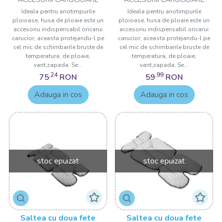
BabyJem
Ideala pentru anotimpurile
Ideala pentru anotimpurile
ploioase, husa de ploaie este un
ploioase, husa de ploaie este un
accesoriu indispensabil oricarui
accesoriu indispensabil oricarui
carucior, aceasta protejandu-l pe
carucior, aceasta protejandu-l pe
cel mic de schimbarile bruste de
cel mic de schimbarile bruste de
temperatura, de ploaie,
temperatura, de ploaie,
vant,zapada. Se...
vant,zapada. Se...
,24
,99
75
RON
59
RON
Adauga in cos
Adauga in cos
stoc epuizat
stoc epuizat
Saltea cu doua fete
Saltea cu doua fete