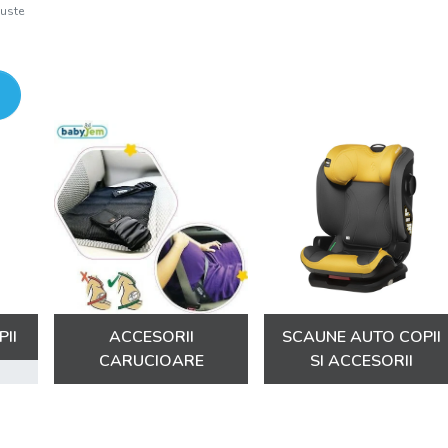
buste
ofere sfaturi și asistență pentru a vă asigura că alegeț
dumneavoastră.
Explorați acum colecția noastră diversă d
transformați fiecare moment într-o aven
dumneavoastră!
II
ACCESORII
SCAUNE AUTO COPII
CARUCIOARE
SI ACCESORII