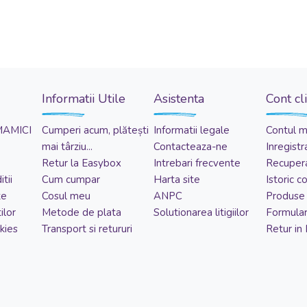
Informatii Utile
Asistenta
Cont cl
MAMICI
Cumperi acum, plătești
Informatii legale
Contul 
mai târziu...
Contacteaza-ne
Inregistr
Retur la Easybox
Intrebari frecvente
Recupera
tii
Cum cumpar
Harta site
Istoric 
te
Cosul meu
ANPC
Produse 
ilor
Metode de plata
Solutionarea litigiilor
Formular
kies
Transport si retururi
Retur in