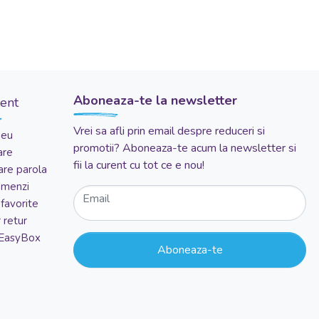
Aboneaza-te la newsletter
ient
Vrei sa afli prin email despre reduceri si
meu
promotii? Aboneaza-te acum la newsletter si
are
fii la curent cu tot ce e nou!
re parola
comenzi
Email
favorite
 retur
 EasyBox
Aboneaza-te