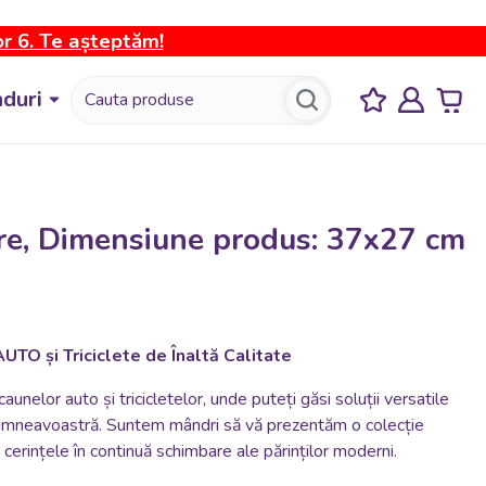
or 6. Te așteptăm!
duri
are, Dimensiune produs: 37x27 cm
UTO și Triciclete de Înaltă Calitate
aunelor auto și tricicletelor, unde puteți găsi soluții versatile
i dumneavoastră. Suntem mândri să vă prezentăm o colecție
cerințele în continuă schimbare ale părinților moderni.