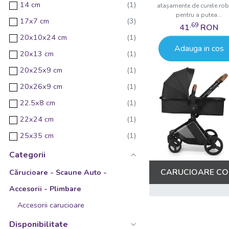
14 cm
atașamente de curele ro
pentru a putea...
17x7 cm
,69
41
RON
20x10x24 cm
Adauga in cos
20x13 cm
20x25x9 cm
20x26x9 cm
22.5x8 cm
22x24 cm
25x35 cm
25x47x34 cm
Categorii
28x68 cm
CARUCIOARE COP
Cărucioare - Scaune Auto -
32x54x35 cm
Accesorii - Plimbare
33.5x41x77 cm
Accesorii carucioare
34x22x20 cm
Disponibilitate