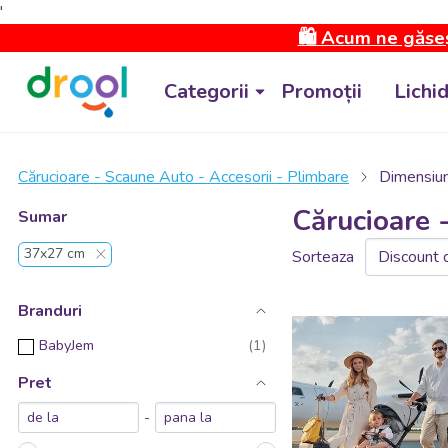
'
🛍️ Acum ne găseș
Categorii
Promoții
Lichi
Cărucioare - Scaune Auto - Accesorii - Plimbare
Dimensiu
Cărucioare 
Sumar
37x27 cm
Sorteaza
Branduri
BabyJem
Pret
-