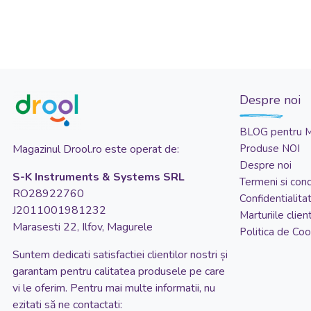
35.2x46x70 cm
36x37 cm
37x27 cm
37x31x16 cm
38x51x20 cm
Despre noi
38x83x53 cm
BLOG pentru 
40x13.5x26 cm
Magazinul Drool.ro este operat de:
Produse NOI
43x18x31 cm
Despre noi
S-K Instruments & Systems SRL
Termeni si condi
43x80 cm
RO28922760
Confidentialita
44x37 cm
J2011001981232
Marturiile client
Marasesti 22, Ilfov, Magurele
52x27 cm
Politica de Coo
60x30 cm
Suntem dedicati satisfactiei clientilor nostri și
garantam pentru calitatea produsele pe care
62x44 cm
vi le oferim. Pentru mai multe informatii, nu
65x30 cm
ezitati să ne contactati: