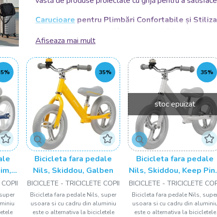
vastă de produse proiectate cu grijă pentru a satisface 
Carucioare
pentru Plimbări Confortabile și Stiliz
oferi confort și siguranță în timpul plimbărilor dumnea
Afiseaza mai mult
pentru oraș, până la modele all-terrain pentru aventuril
design minimalist sau a unor culori vesele, suntem aici 
dumneavoastră.
35%
35%
35%
Scaune AUTO
- Protecție Sigură pe Drumuri
Sigura
este rațiunea din spatele selecției noastre riguroase d
stoc epuizat
de ultimă oră, scaunele noastre auto sunt proiectate pe
Indiferent dacă aveți nevoie de un scaun auto pentru no
suntem aici să vă ajutăm să faceți alegerea potrivită.
Triciclete
- O Modalitate Amuzantă de Explorare
ale
Bicicleta fara pedale
Bicicleta fara pedale
selecție captivantă de triciclete. Acestea nu sunt doar
im,
Nils, Skiddou, Galben
Nils, Skiddou, Keep Pin
și instrumente excelente pentru dezvoltarea abilitățilo
Roz
 COPII
BICICLETE - TRICICLETE COPII
BICICLETE - TRICICLETE COP
caracteristici variate precum mânere reglabile și opțiun
 super
Bicicleta fara pedale Nils, super
Bicicleta fara pedale Nils, supe
pentru a transforma fiecare plimbare într-o aventură ca
uminiu
usoara si cu cadru din aluminiu
usoara si cu cadru din alumini
letele
este o alternativa la bicicletele
este o alternativa la bicicletele