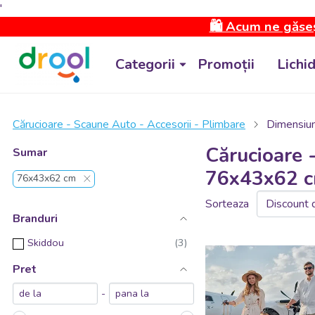
'
🛍️ Acum ne găseș
Categorii
Promoții
Lichi
Cărucioare - Scaune Auto - Accesorii - Plimbare
Dimensiu
Cărucioare 
Sumar
76x43x62 
76x43x62 cm
Sorteaza
Branduri
Skiddou
Pret
-