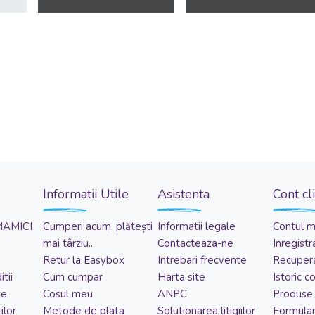
Informatii Utile
Asistenta
Cont cl
MAMICI
Cumperi acum, plătești
Informatii legale
Contul 
mai târziu...
Contacteaza-ne
Inregistr
Retur la Easybox
Intrebari frecvente
Recupera
tii
Cum cumpar
Harta site
Istoric 
te
Cosul meu
ANPC
Produse 
ilor
Metode de plata
Solutionarea litigiilor
Formular