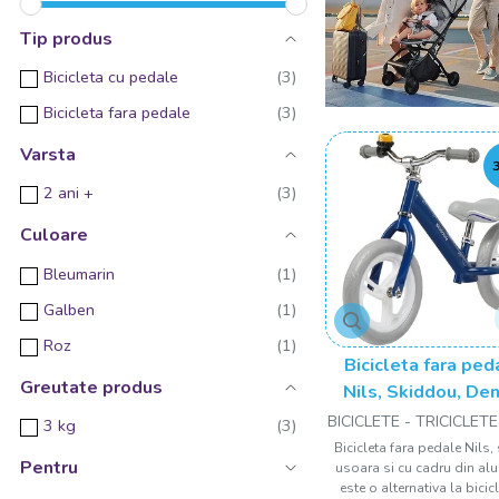
Tip produs
Bicicleta cu pedale
Bicicleta fara pedale
Varsta
2 ani +
Culoare
Bleumarin
Galben
Roz
Bicicleta fara ped
Greutate produs
Nils, Skiddou, Den
Bleumarin
BICICLETE - TRICICLETE
3 kg
Bicicleta fara pedale Nils,
Pentru
usoara si cu cadru din al
este o alternativa la bicic