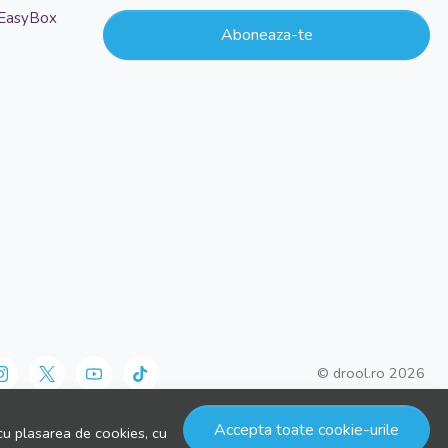
 EasyBox
Aboneaza-te
© drool.ro 2026
Accepta toate cookie-urile
cu plasarea de cookies, cu