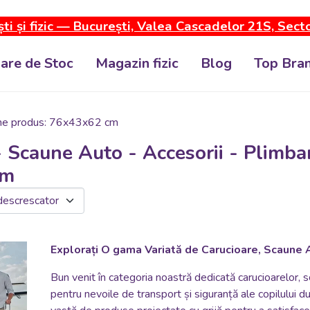
ti și fizic — București, Valea Cascadelor 21S, Sect
dare de Stoc
Magazin fizic
Blog
Top Bran
ne produs: 76x43x62 cm
- Scaune Auto - Accesorii - Plimba
cm
Explorați O gama Variată de Carucioare, Scaune A
Bun venit în categoria noastră dedicată carucioarelor, sc
pentru nevoile de transport și siguranță ale copilulu