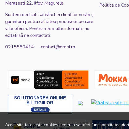
62x44 cm
Marasesti 22, Ilfov, Magurele
Politica de Coo
65x30 cm
Suntem dedicati satisfactiei clientilor nostri și
66x24 cm
garantam pentru calitatea produsele pe care
vi le oferim. Pentru mai multe informatii, nu
66x96 cm
ezitati să ne contactati:
76x43x62 cm
0215550414 contact@drool.ro
7x11 cm
7x28 cm
80x110 cm
85x55 cm
90x110 cm
Acest site foloseste cookies pentru a va oferi functionalitatea dor