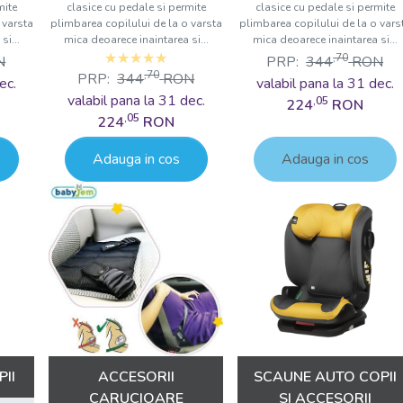
Indiferent dacă sunteți părinte pentru prima dată sau că
mite
clasice cu pedale si permite
clasice cu pedale si permite
suntem aici pentru a vă ghida prin experiența de cumpă
 varsta
plimbarea copilului de la o varsta
plimbarea copilului de la o vars
si...
mica deoarece inaintarea si...
mica deoarece inaintarea si...
ofere sfaturi și asistență pentru a vă asigura că alegeț
,70
N
PRP:
344
RON
dumneavoastră.
,70
PRP:
344
RON
ec.
valabil pana la 31 dec.
Explorați acum colecția noastră diversă d
valabil pana la 31 dec.
,05
224
RON
,05
transformați fiecare moment într-o aven
224
RON
dumneavoastră!
Adauga in cos
Adauga in cos
II
ACCESORII
SCAUNE AUTO COPII
CARUCIOARE
SI ACCESORII