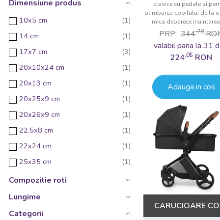
Dimensiune produs
clasice cu pedale si per
plimbarea copilului de la o
10x5 cm
mica deoarece inaintarea 
,70
PRP:
344
RO
14 cm
valabil pana la 31 d
17x7 cm
,05
224
RON
20x10x24 cm
20x13 cm
Adauga in cos
20x25x9 cm
20x26x9 cm
22.5x8 cm
22x24 cm
25x35 cm
25x47x34 cm
Compozitie roti
28x68 cm
Lungime
CARUCIOARE COP
32x54x35 cm
Categorii