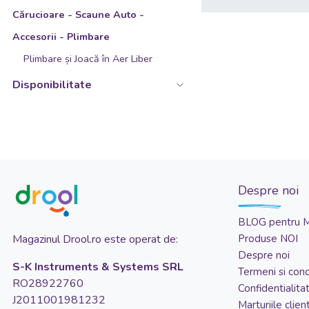
33.5x41x77 cm
Cărucioare - Scaune Auto -
34x22x20 cm
Accesorii - Plimbare
35.2x46x70 cm
Plimbare și Joacă în Aer Liber
36x37 cm
Disponibilitate
37x27 cm
37x31x16 cm
38x51x20 cm
38x83x53 cm
40x13.5x26 cm
Despre noi
43x18x31 cm
BLOG pentru 
43x80 cm
Magazinul Drool.ro este operat de:
Produse NOI
44x37 cm
Despre noi
S-K Instruments & Systems SRL
52x27 cm
Termeni si condi
RO28922760
Confidentialita
60x30 cm
J2011001981232
Marturiile client