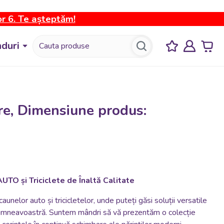
or 6. Te așteptăm!
duri
re, Dimensiune produs:
UTO și Triciclete de Înaltă Calitate
aunelor auto și tricicletelor, unde puteți găsi soluții versatile
i dumneavoastră. Suntem mândri să vă prezentăm o colecție