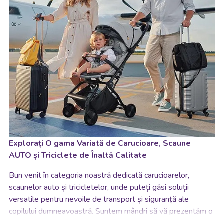
Explorați O gama Variată de Carucioare, Scaune
AUTO și Triciclete de Înaltă Calitate
Bun venit în categoria noastră dedicată carucioarelor,
scaunelor auto și tricicletelor, unde puteți găsi soluții
versatile pentru nevoile de transport și siguranță ale
copilului dumneavoastră. Suntem mândri să vă prezentăm o
colecție vastă de produse proiectate cu grijă pentru a