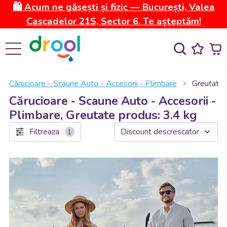
🛍️ Acum ne găsești și fizic — București, Valea
Cascadelor 21S, Sector 6. Te așteptăm!
Cărucioare - Scaune Auto - Accesorii - Plimbare
Greutate 
Cărucioare - Scaune Auto - Accesorii -
Plimbare, Greutate produs: 3.4 kg
Filtreaza
1