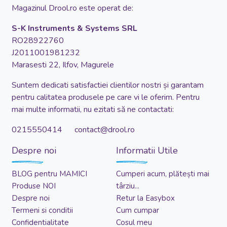
Magazinul Drool.ro este operat de:
S-K Instruments & Systems SRL
RO28922760
J2011001981232
Marasesti 22, Ilfov, Magurele
Suntem dedicati satisfactiei clientilor nostri și garantam
pentru calitatea produsele pe care vi le oferim. Pentru
mai multe informatii, nu ezitati să ne contactati:
0215550414 contact@drool.ro
Despre noi
Informatii Utile
BLOG pentru MAMICI
Cumperi acum, plătești mai
Produse NOI
târziu...
Despre noi
Retur la Easybox
Termeni si conditii
Cum cumpar
Confidentialitate
Cosul meu