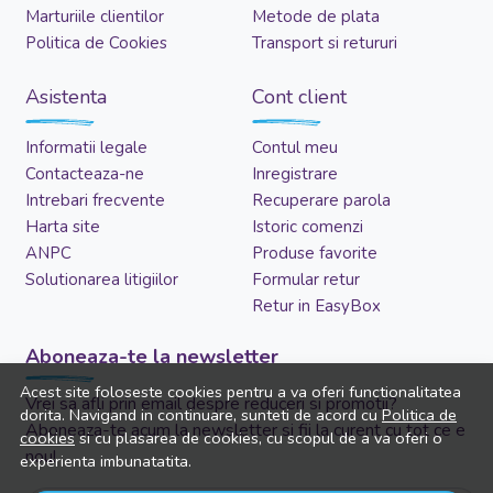
Marturiile clientilor
Metode de plata
Politica de Cookies
Transport si retururi
Asistenta
Cont client
Informatii legale
Contul meu
Contacteaza-ne
Inregistrare
Intrebari frecvente
Recuperare parola
Harta site
Istoric comenzi
ANPC
Produse favorite
Solutionarea litigiilor
Formular retur
Retur in EasyBox
Aboneaza-te la newsletter
Acest site foloseste cookies pentru a va oferi functionalitatea
Vrei sa afli prin email despre reduceri si promotii?
dorita. Navigand in continuare, sunteti de acord cu
Politica de
Aboneaza-te acum la newsletter si fii la curent cu tot ce e
cookies
si cu plasarea de cookies, cu scopul de a va oferi o
nou!
experienta imbunatatita.