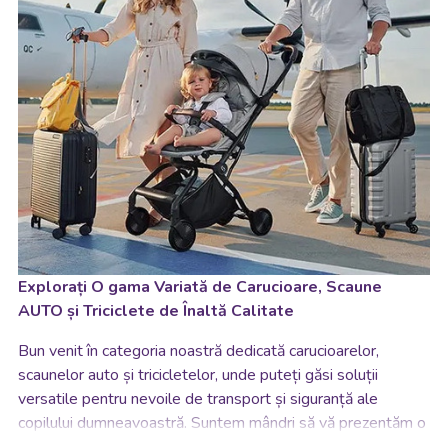
Explorați O gama Variată de Carucioare, Scaune
AUTO și Triciclete de Înaltă Calitate
Bun venit în categoria noastră dedicată carucioarelor,
scaunelor auto și tricicletelor, unde puteți găsi soluții
versatile pentru nevoile de transport și siguranță ale
copilului dumneavoastră. Suntem mândri să vă prezentăm o
colecție vastă de produse proiectate cu grijă pentru a