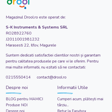
Magazinul Drool.ro este operat de:
S-K Instruments & Systems SRL
RO28922760
J2011001981232
Marasesti 22, Ilfov, Magurele
Suntem dedicati satisfactiei clientilor nostri și garantam
pentru calitatea produsele pe care vi le oferim. Pentru
mai multe informatii, nu ezitati să ne contactati:
0215550414 contact@drool.ro
Despre noi
Informatii Utile
BLOG pentru MAMICI
Cumperi acum, plătești mai
Produse NOI
târziu...
Despre noi
Retur la Easybox