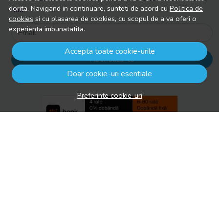
dorita. Navigand in continuare, sunteti de acord cu
Politica de
nou!
cookies
si cu plasarea de cookies, cu scopul de a va oferi o
experienta imbunatatita.
Email
Accepta toate cookie-urile
Aboneaza-te
Doar cookie-uri esentiale
Preferinte cookie-uri