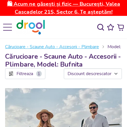
🛍️ Acum ne găsești și fizic — București, Valea
Cascadelor 21S, Sector 6. Te așteptăm!
Cărucioare - Scaune Auto - Accesorii - Plimbare
Model: Bu
Cărucioare - Scaune Auto - Accesorii -
Plimbare, Model: Bufnita
Filtreaza
1