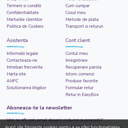
Termeni si conditii
Cum cumpar
Confidentialitate
Cosul meu
Marturiile clientilor
Metode de plata
Politica de Cookies
Transport si retururi
Asistenta
Cont client
Informatii legale
Contul meu
Contacteaza-ne
Inregistrare
Intrebari frecvente
Recuperare parola
Harta site
Istoric comenzi
ANPC
Produse favorite
Solutionarea litigiilor
Formular retur
Retur in EasyBox
Aboneaza-te la newsletter
Vrei sa afli prin email despre reduceri si promotii?
Aboneaza-te acum la newsletter si fii la curent cu tot ce e
Acest site foloseste cookies pentru a va oferi functionalitatea