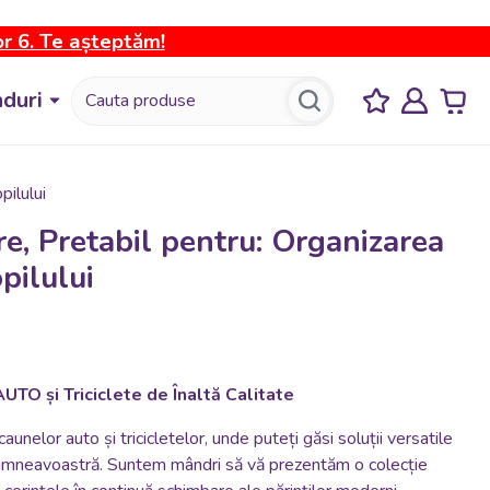
or 6. Te așteptăm!
duri
pilului
e, Pretabil pentru: Organizarea
opilului
UTO și Triciclete de Înaltă Calitate
aunelor auto și tricicletelor, unde puteți găsi soluții versatile
i dumneavoastră. Suntem mândri să vă prezentăm o colecție