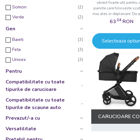
obiect foarte util pentru 
Somon
parinte care foloseste scut
mai ales in deplasare. De alt
Verde
,04
63
RON
Gen
Baieti
Selecteaza optiun
Fete
Unisex
Pentru
Compatibilitate cu toate
tipurile de carucioare
Compatibilitate cu toate
tipurile de scaune auto
CARUCIOARE COP
Prevazut/-a cu
Versatilitate
Pretabil pentru