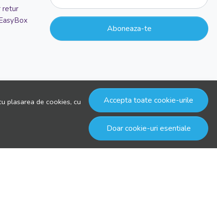
 retur
 EasyBox
Aboneaza-te
Accepta toate cookie-urile
cu plasarea de cookies, cu
Doar cookie-uri esentiale
© drool.ro 2026