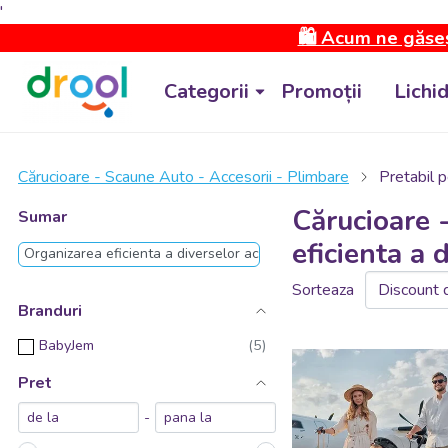
'
🛍️ Acum ne găseș
Categorii
Promoții
Lichi
Cărucioare - Scaune Auto - Accesorii - Plimbare
Pretabil p
Cărucioare 
Sumar
eficienta a 
Organizarea eficienta a diverselor accesorii si obiecte ale copilului
Sorteaza
Branduri
BabyJem
Pret
-