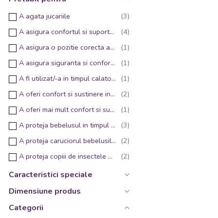
A agata jucariile
A asigura confortul si suportul copilului in timp ce este in carucior sau scaun de masa
A asigura o pozitie corecta a copilului in scaunul auto
A asigura siguranta si confortul copiilor in timpul calatoriilor cu masina
A fi utilizat/-a in timpul calatoriilor
A oferi confort si sustinere in timpul calatoriilor lungi cu masina, cand copilul doarme in scaunul auto
A oferi mai mult confort si sustinere in timpul plimbarilor
A proteja bebelusul in timpul plimbarilor in aer liber, in zilele insorite de vara
A proteja caruciorul bebelusilor de ploaie si vreme umeda
A proteja copiii de insectele nedorite
A proteja copiii de razele solare si caldura excesiva in timpul calatoriilor cu masina
Caracteristici speciale
A proteja scaunul auto impotriva murdariei, uzurii si deteriorarii cauzate de utilizarea zilnica sau de evenimentele accidentale
Dimensiune produs
A proteja scaunul auto pentru bebelusi de ploaie si vreme umeda
Categorii