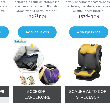
Indiferent dacă sunteți părinte pentru prima dată sau că
orice
depozita in carucior intotdeauna
pentru orice parinte care foloses
suntem aici pentru a vă ghida prin experiența de cumpă
ecele,
avem nevoie de mai mult spatiu.
scutecele, mai ales in deplasare
fel,...
Organizatorul pentru carucior...
De altfel, acest produs...
ofere sfaturi și asistență pentru a vă asigura că alegeț
,02
,61
122
RON
157
RON
dumneavoastră.
Explorați acum colecția noastră diversă d
i
Adauga in cos
Adauga in cos
transformați fiecare moment într-o aven
dumneavoastră!
II
ACCESORII
SCAUNE AUTO COPII
CARUCIOARE
SI ACCESORII