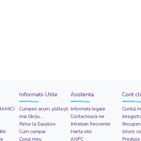
Informatii Utile
Asistenta
Cont cl
MAMICI
Cumperi acum, plătești
Informatii legale
Contul 
mai târziu...
Contacteaza-ne
Inregistr
Retur la Easybox
Intrebari frecvente
Recupera
tii
Cum cumpar
Harta site
Istoric 
te
Cosul meu
ANPC
Produse 