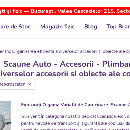
ti și fizic — București, Valea Cascadelor 21S, Sect
dare de Stoc
Magazin fizic
Blog
Top Bran
entru: Organizarea eficienta a diverselor accesorii si obiecte ale co
- Scaune Auto - Accesorii - Plimbar
diverselor accesorii si obiecte ale c
Explorați O gama Variată de Carucioare, Scaune A
Bun venit în categoria noastră dedicată carucioarelor, sc
pentru nevoile de transport și siguranță ale copilulu