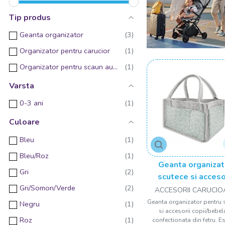
Tip produs
Geanta organizator
Organizator pentru carucior
Organizator pentru scaun auto
Varsta
0-3 ani
Culoare
Bleu
Bleu/Roz
Geanta organizat
Gri
scutece si acceso
Gri/Somon/Verde
copii/bebelusi Bab
ACCESORII CARUCIO
Geanta organizator pentru 
Negru
si accesorii copii/bebel
Roz
confectionata din fetru. E