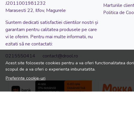
Transportul si pastrarea biberoanelor in conditii bune in timpul plimbarilor in afara casei
J2011001981232
Marturiile client
Marasesti 22, Ilfov, Magurele
Politica de Coo
Suntem dedicati satisfactiei clientilor nostri și
garantam pentru calitatea produsele pe care
vi le oferim. Pentru mai multe informatii, nu
ezitati să ne contactati:
0215550414 contact@drool.ro
Acest site foloseste cookies pentru a va oferi functionalitatea dor
scopul de a va oferi o experienta imbunatatita.
Preferinte cookie-uri