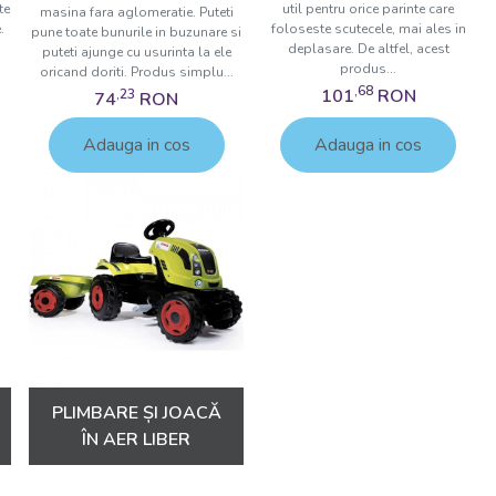
utați să vă actualizați echipamentul pentru copilul în creștere,
te
util pentru orice parinte care
masina fara aglomeratie. Puteti
rături. Echipa noastră pasionată este mereu pregătită să vă
.
foloseste scutecele, mai ales in
pune toate bunurile in buzunare si
deplasare. De altfel, acest
i cele mai bune produse potrivite pentru nevoile familiei
puteti ajunge cu usurinta la ele
produs...
oricand doriti. Produs simplu...
,68
101
RON
,23
74
RON
e carucioare, scaune auto și triciclete și
Adauga in cos
Adauga in cos
tură minunată alături de micuțul
PLIMBARE ȘI JOACĂ
ÎN AER LIBER