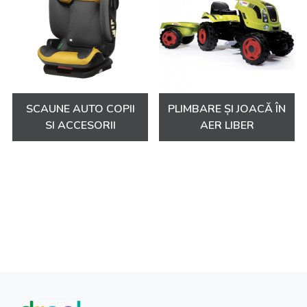
cumpărături. Echipa noastră pasionată este mereu pregătită
să vă ofere sfaturi și asistență pentru a vă asigura că alegeți
cele mai bune produse potrivite pentru nevoile familiei
dumneavoastră.
Explorați acum colecția noastră diversă de
carucioare, scaune auto și triciclete și
SCAUNE AUTO COPII
PLIMBARE ȘI JOACĂ ÎN
transformați fiecare moment într-o aventură
SI ACCESORII
AER LIBER
minunată alături de micuțul dumneavoastră!