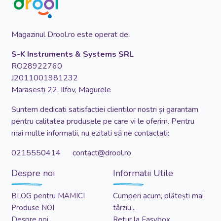
Magazinul Drool.ro este operat de:
S-K Instruments & Systems SRL
RO28922760
J2011001981232
Marasesti 22, Ilfov, Magurele
Suntem dedicati satisfactiei clientilor nostri și garantam
pentru calitatea produsele pe care vi le oferim. Pentru
mai multe informatii, nu ezitati să ne contactati:
0215550414 contact@drool.ro
Despre noi
Informatii Utile
BLOG pentru MAMICI
Cumperi acum, plătești mai
Produse NOI
târziu...
Despre noi
Retur la Easybox