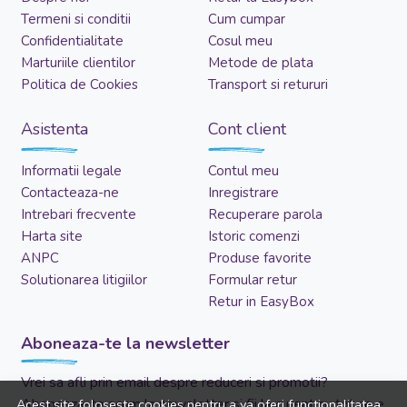
Termeni si conditii
Cum cumpar
Confidentialitate
Cosul meu
Marturiile clientilor
Metode de plata
Politica de Cookies
Transport si retururi
Asistenta
Cont client
Informatii legale
Contul meu
Contacteaza-ne
Inregistrare
Intrebari frecvente
Recuperare parola
Harta site
Istoric comenzi
ANPC
Produse favorite
Solutionarea litigiilor
Formular retur
Retur in EasyBox
Aboneaza-te la newsletter
Vrei sa afli prin email despre reduceri si promotii?
Aboneaza-te acum la newsletter si fii la curent cu tot ce e
Acest site foloseste cookies pentru a va oferi functionalitatea