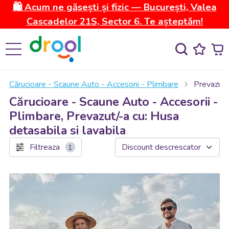
🛍️ Acum ne găsești și fizic — București, Valea
Cascadelor 21S, Sector 6. Te așteptăm!
Cărucioare - Scaune Auto - Accesorii - Plimbare
Prevazut/-
Cărucioare - Scaune Auto - Accesorii -
Plimbare, Prevazut/-a cu: Husa
detasabila si lavabila
Filtreaza
1