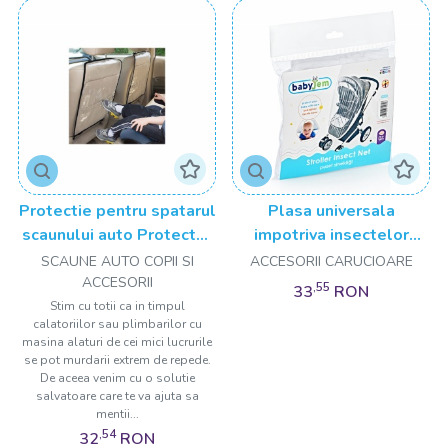
Protectie pentru spatarul
Plasa universala
scaunului auto Protector
impotriva insectelor
BabyJem
pentru carucior, BabyJem
SCAUNE AUTO COPII SI
ACCESORII CARUCIOARE
ACCESORII
,55
33
RON
Stim cu totii ca in timpul
calatoriilor sau plimbarilor cu
masina alaturi de cei mici lucrurile
se pot murdarii extrem de repede.
De aceea venim cu o solutie
salvatoare care te va ajuta sa
mentii...
,54
32
RON