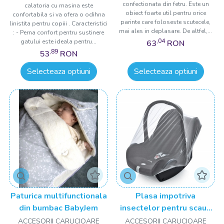
confectionata din fetru. Este un
calatoria cu masina este
obiect foarte util pentru orice
confortabila si va ofera o odihna
parinte care foloseste scutecele,
linistita pentru copiii . Caracteristici
mai ales in deplasare. De altfel,...
: - Perna confort pentru sustinere
,04
gatului este ideala pentru...
63
RON
,89
53
RON
Selecteaza optiuni
Selecteaza optiuni
Paturica multifunctionala
Plasa impotriva
din bumbac BabyJem
insectelor pentru scaun
auto 0-13 kg BabyJem
ACCESORII CARUCIOARE
ACCESORII CARUCIOARE