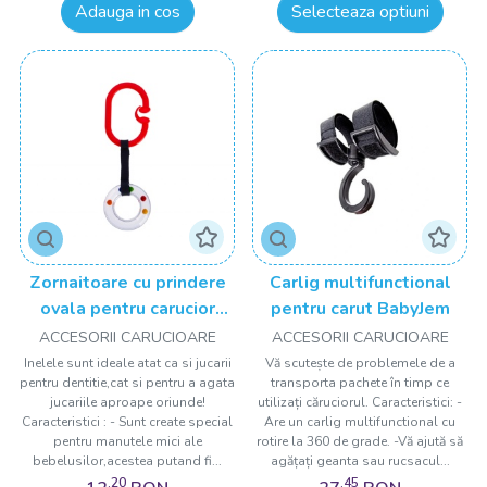
Adauga in cos
Selecteaza optiuni
Zornaitoare cu prindere
Carlig multifunctional
ovala pentru carucior
pentru carut BabyJem
BabyJem
ACCESORII CARUCIOARE
ACCESORII CARUCIOARE
Inelele sunt ideale atat ca si jucarii
Vă scutește de problemele de a
pentru dentitie,cat si pentru a agata
transporta pachete în timp ce
jucariile aproape oriunde!
utilizați căruciorul. Caracteristici: -
Caracteristici : - Sunt create special
Are un carlig multifunctional cu
pentru manutele mici ale
rotire la 360 de grade. -Vă ajută să
bebelusilor,acestea putand fi...
agățați geanta sau rucsacul...
,20
,45