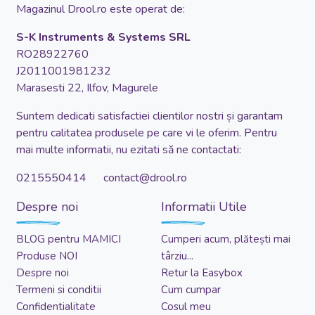
Magazinul Drool.ro este operat de:
S-K Instruments & Systems SRL
RO28922760
J2011001981232
Marasesti 22, Ilfov, Magurele
Suntem dedicati satisfactiei clientilor nostri și garantam
pentru calitatea produsele pe care vi le oferim. Pentru
mai multe informatii, nu ezitati să ne contactati:
0215550414 contact@drool.ro
Despre noi
Informatii Utile
BLOG pentru MAMICI
Cumperi acum, plătești mai
Produse NOI
târziu...
Despre noi
Retur la Easybox
Termeni si conditii
Cum cumpar
Confidentialitate
Cosul meu