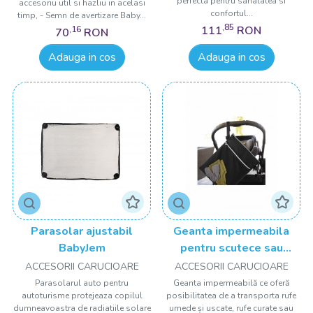
perfecta pentru sanatatea si
accesoriu util si hazliu in acelasi
confortul...
timp, - Semn de avertizare Baby...
,85
111
RON
,16
70
RON
Adauga in cos
Adauga in cos
Parasolar ajustabil
Geanta impermeabila
BabyJem
pentru scutece sau
hainute BabyJem
ACCESORII CARUCIOARE
ACCESORII CARUCIOARE
Parasolarul auto pentru
Geanta impermeabilă ce oferă
autoturisme protejeaza copilul
posibilitatea de a transporta rufe
dumneavoastra de radiatiile solare
umede și uscate, rufe curate sau