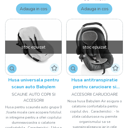
Adauga in cos
Adauga in cos
stoc epuizat
stoc epuizat
Husa universala pentru
Husa antitranspiratie
scaun auto BabyJem
pentru carucioare si
scaune auto Air BabyJem
SCAUNE AUTO COPII SI
ACCESORII CARUCIOARE
ACCESORII
Noua husa BabyJem Air asigura o
calatorie confortabila pentru
Husa pentru scaunele auto grupa 0
copilul dvs . Caracteristici : - In
,foarte moale care acopera fotoliul
zilele calduroase nu permite
in intregime pentru a oferi copilului
organismului sa se
dumneavoastra o calatorie
supraincalzeasca iar in cele
confortabila . Caracteristici : * Husa