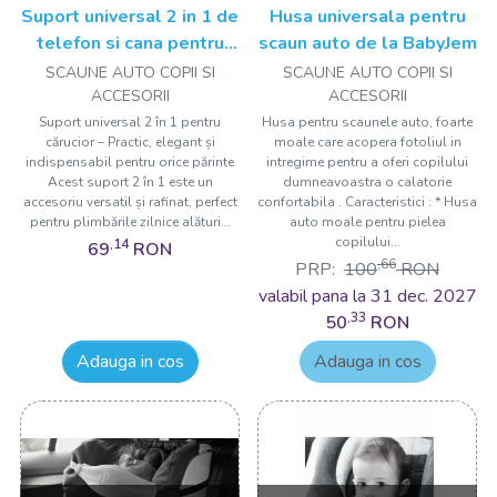
Suport universal 2 in 1 de
Husa universala pentru
telefon si cana pentru
scaun auto de la BabyJem
carucior, BabyJem
SCAUNE AUTO COPII SI
SCAUNE AUTO COPII SI
ACCESORII
ACCESORII
Suport universal 2 în 1 pentru
Husa pentru scaunele auto, foarte
cărucior – Practic, elegant și
moale care acopera fotoliul in
indispensabil pentru orice părinte
intregime pentru a oferi copilului
Acest suport 2 în 1 este un
dumneavoastra o calatorie
accesoriu versatil și rafinat, perfect
confortabila . Caracteristici : * Husa
pentru plimbările zilnice alături...
auto moale pentru pielea
copilului...
,14
69
RON
,66
PRP:
100
RON
valabil pana la 31 dec. 2027
,33
50
RON
Adauga in cos
Adauga in cos