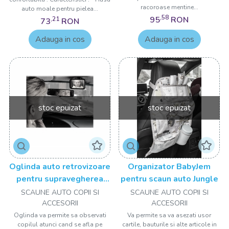
racoroase mentine...
auto moale pentru pielea...
,58
95
RON
,21
73
RON
Adauga in cos
Adauga in cos
stoc epuizat
stoc epuizat
Oglinda auto retrovizoare
Organizator BabyJem
pentru supravegherea
pentru scaun auto Jungle
copilului BabyJem
SCAUNE AUTO COPII SI
SCAUNE AUTO COPII SI
ACCESORII
ACCESORII
Oglinda va permite sa observati
Va permite sa va asezati usor
copilul atunci cand se afla pe
cartile, bauturile si alte articole in