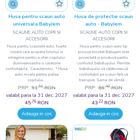
Husa pentru scaun auto
Husa de protectie scaun
universala BabyJem
auto - BabyJem
SCAUNE AUTO COPII SI
SCAUNE AUTO COPII SI
ACCESORII
ACCESORII
Husa pentru scaunele auto, foarte
Husa pentru scaun auto tip
moale care acopera fotoliul in
prosop tricotat Babyjem este
intregime pentru a oferi copilului
proiectată și produsă pentru
dumneavoastra o calatorie
confortul bebelușului. Permite
confortabila . Caracteristici : * Husa
bebelușului să călătorească
auto moale pentru pielea
confortabil pe scaun fără să
copilului...
transpire. Gama de vârstă:...
,51
,43
PRP:
91
RON
PRP:
86
RON
valabil pana la 31 dec. 2027
valabil pana la 31 dec. 2027
,76
,22
45
RON
43
RON
Adauga in cos
Adauga in cos