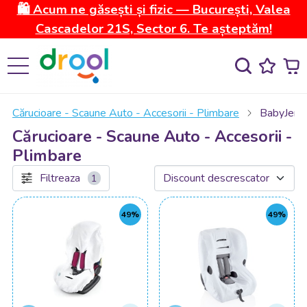
🛍️ Acum ne găsești și fizic — București, Valea
Cascadelor 21S, Sector 6. Te așteptăm!
Cărucioare - Scaune Auto - Accesorii - Plimbare
BabyJem
Cărucioare - Scaune Auto - Accesorii -
Plimbare
Filtreaza
1
49%
49%