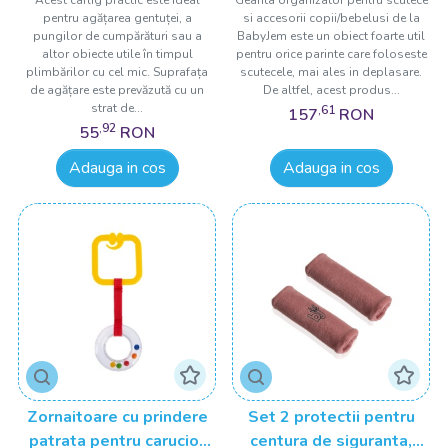
Acest cârlig practic este ideal
Geanta organizator pentru scutece
pentru agățarea gentuței, a
si accesorii copii/bebelusi de la
pungilor de cumpărături sau a
BabyJem este un obiect foarte util
altor obiecte utile în timpul
pentru orice parinte care foloseste
plimbărilor cu cel mic. Suprafața
scutecele, mai ales in deplasare.
de agățare este prevăzută cu un
De altfel, acest produs...
strat de...
,61
157
RON
,92
55
RON
Adauga in cos
Adauga in cos
Zornaitoare cu prindere
Set 2 protectii pentru
patrata pentru carucior
centura de siguranta,