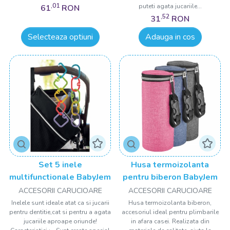
,01
puteti agata jucariile...
61
RON
,52
31
RON
Selecteaza optiuni
Adauga in cos
Set 5 inele
Husa termoizolanta
multifunctionale BabyJem
pentru biberon BabyJem
ACCESORII CARUCIOARE
ACCESORII CARUCIOARE
Inelele sunt ideale atat ca si jucarii
Husa termoizolanta biberon,
pentru dentitie,cat si pentru a agata
accesoriul ideal pentru plimbarile
jucariile aproape oriunde!
in afara casei. Realizata din