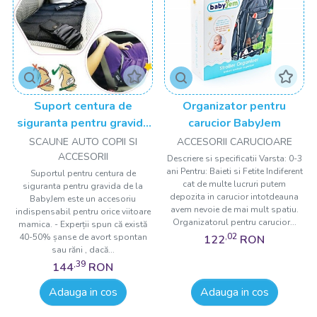
Suport centura de
Organizator pentru
siguranta pentru gravida
carucior BabyJem
BabyJem
SCAUNE AUTO COPII SI
ACCESORII CARUCIOARE
ACCESORII
Descriere si specificatii Varsta: 0-3
ani Pentru: Baieti si Fetite Indiferent
Suportul pentru centura de
cat de multe lucruri putem
siguranta pentru gravida de la
depozita in carucior intotdeauna
BabyJem este un accesoriu
avem nevoie de mai mult spatiu.
indispensabil pentru orice viitoare
Organizatorul pentru carucior...
mamica. - Experții spun că există
,02
40-50% șanse de avort spontan
122
RON
sau răni , dacă...
,39
144
RON
Adauga in cos
Adauga in cos