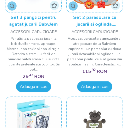
Set 3 panglici pentru
Set 2 parasolare cu
agatat jucarii BabyJem
jucarii si oglinda,
BabyJem, 44x37 cm
ACCESORII CARUCIOARE
ACCESORII CARUCIOARE
Panglicile pastreaza jucariile
Acest set parasolare amuzante si
bebelusilor mereu aproape.
atragatoare de la BabyJem
Material non-toxic si non-alergic.
cuprinde: - un parasolar cu doua
Datorita sistemului facil de
jucarii detasabile si oglinda - un
prindere puteti atasa cu usurinta
parasolar pentru celalat geam din
jucariile preferate ale copiilor. Se
spatele masinii. Caracteristici: -...
pot...
,92
115
RON
,42
25
RON
Adauga in cos
Adauga in cos