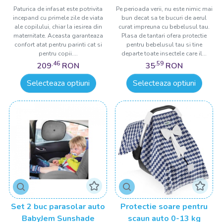
Paturica de infasat este potrivita
Pe perioada verii, nu este nimic mai
incepand cu primele zile de viata
bun decat sa te bucuri de aerul
ale copilului, chiar la iesirea din
curat impreuna cu bebelusul tau.
maternitate. Aceasta garanteaza
Plasa de tantari ofera protectie
confort atat pentru parinti cat si
pentru bebelusul tau si tine
pentru copii....
departe toate insectele care il...
,46
,59
209
RON
35
RON
Selecteaza optiuni
Selecteaza optiuni
Set 2 buc parasolar auto
Protectie soare pentru
BabyJem Sunshade
scaun auto 0-13 kg