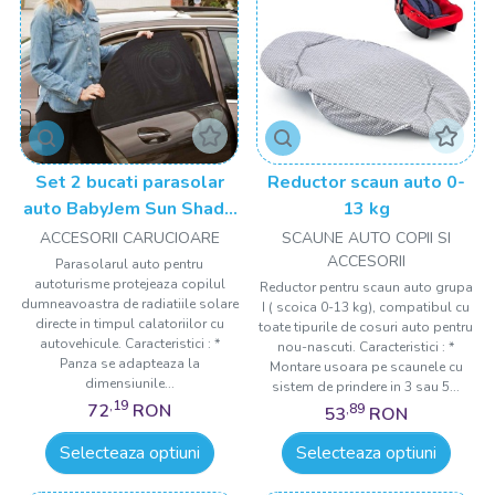
Set 2 bucati parasolar
Reductor scaun auto 0-
auto BabyJem Sun Shade
13 kg
Cover
ACCESORII CARUCIOARE
SCAUNE AUTO COPII SI
ACCESORII
Parasolarul auto pentru
autoturisme protejeaza copilul
Reductor pentru scaun auto grupa
dumneavoastra de radiatiile solare
I ( scoica 0-13 kg), compatibul cu
directe in timpul calatoriilor cu
toate tipurile de cosuri auto pentru
autovehicule. Caracteristici : *
nou-nascuti. Caracteristici : *
Panza se adapteaza la
Montare usoara pe scaunele cu
dimensiunile...
sistem de prindere in 3 sau 5...
,19
72
RON
,89
53
RON
Selecteaza optiuni
Selecteaza optiuni