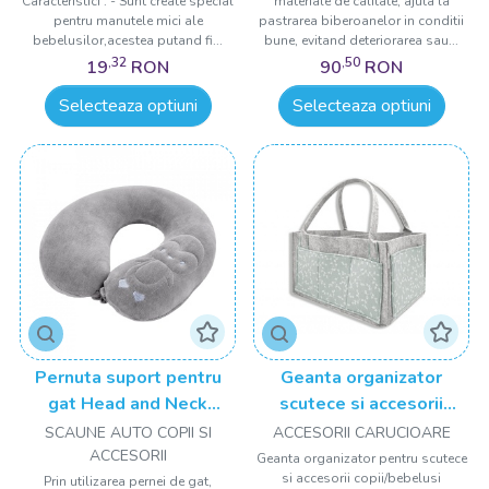
Caracteristici : - Sunt create special
materiale de calitate, ajuta la
pentru manutele mici ale
pastrarea biberoanelor in conditii
bebelusilor,acestea putand fi...
bune, evitand deteriorarea sau...
,32
,50
19
RON
90
RON
Selecteaza optiuni
Selecteaza optiuni
Pernuta suport pentru
Geanta organizator
gat Head and Neck
scutece si accesorii
BabyJem
copii/bebelusi BabyJem
SCAUNE AUTO COPII SI
ACCESORII CARUCIOARE
ACCESORII
Geanta organizator pentru scutece
si accesorii copii/bebelusi
Prin utilizarea pernei de gat,