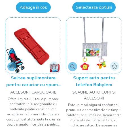
Adauga in cos
Selecteaza optiuni
Saltea suplimentara
Suport auto pentru
pentru carucior cu spuma
telefon BabyJem
Cushion, BabyJem
ACCESORII CARUCIOARE
SCAUNE AUTO COPII SI
ACCESORII
Ofera-i micutului tau o plimbare
confortabila si revigoranta cu
Este un mod sigur si confortabil
salteluta pentru carucior. Prin
pentru vizionarea filmelor in timpul
adaptarea la forma individuala a
calatoriilor cu masina. Realizat din
corpului, salteluta ajuta la crearea
materiale de inalta calitate, cu
pozitiei anatomice ideale pentru...
inchidere velcro. De asemenea,