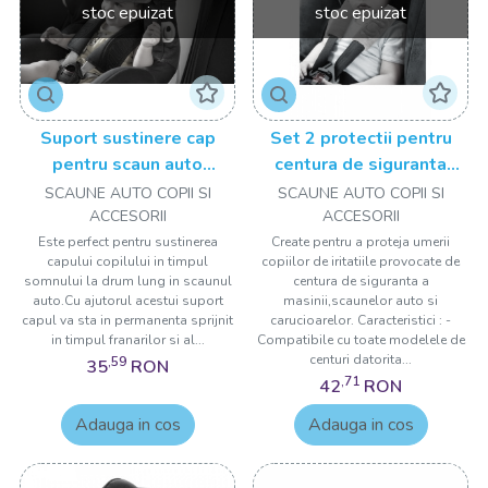
stoc epuizat
stoc epuizat
Suport sustinere cap
Set 2 protectii pentru
pentru scaun auto
centura de siguranta
BabyJem Strap
BabyJem Lovely
SCAUNE AUTO COPII SI
SCAUNE AUTO COPII SI
ACCESORII
ACCESORII
Este perfect pentru sustinerea
Create pentru a proteja umerii
capului copilului in timpul
copiilor de iritatiile provocate de
somnului la drum lung in scaunul
centura de siguranta a
auto.Cu ajutorul acestui suport
masinii,scaunelor auto si
capul va sta in permanenta sprijnit
carucioarelor. Caracteristici : -
in timpul franarilor si al...
Compatibile cu toate modelele de
centuri datorita...
,59
35
RON
,71
42
RON
Adauga in cos
Adauga in cos