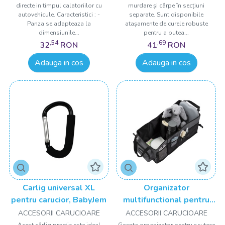
directe in timpul calatoriilor cu
murdare și cârpe în secțiuni
autovehicule. Caracteristici : -
separate. Sunt disponibile
Panza se adapteaza la
atașamente de curele robuste
dimensiunile...
pentru a putea...
,54
,69
32
RON
41
RON
Adauga in cos
Adauga in cos
Carlig universal XL
Organizator
pentru carucior, BabyJem
multifunctional pentru
masina, BabyJem
ACCESORII CARUCIOARE
ACCESORII CARUCIOARE