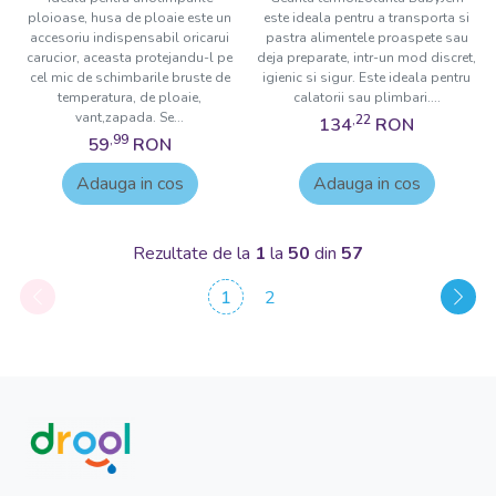
ploioase, husa de ploaie este un
este ideala pentru a transporta si
accesoriu indispensabil oricarui
pastra alimentele proaspete sau
carucior, aceasta protejandu-l pe
deja preparate, intr-un mod discret,
cel mic de schimbarile bruste de
igienic si sigur. Este ideala pentru
temperatura, de ploaie,
calatorii sau plimbari....
vant,zapada. Se...
,22
134
RON
,99
59
RON
Adauga in cos
Adauga in cos
Rezultate de la
1
la
50
din
57
1
2