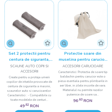
Set 2 protectii pentru
Protectie soare din
centura de siguranta,
muselina pentru carucior,
BabyJem, gri
BabyJem, 90x110 cm
SCAUNE AUTO COPII SI
ACCESORII CARUCIOARE
ACCESORII
Caracteristici: Protectia de soare tip
baldachin pentru carucior este o
Create pentru a proteja umerii
piesa esentiala pentru plimbarile in
copiilor de iritatiile provocate de
aer liber, in zilele insorite de vara.
centura de siguranta a masinii,
Materialul nu permite razelor
scaunelor auto si carucioarelor.
puternice de soare sa...
Caracteristici : - Compatibile cu
,60
toate modelele de centuri...
96
RON
,82
49
RON