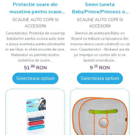
Protectie soare din
Semn luneta
muselina pentru scaun
Baby/Prince/Princess on
auto 0-13 kg
board cu ventuza
SCAUNE AUTO COPII SI
SCAUNE AUTO COPII SI
ACCESORII
ACCESORII
Caracteristici: Protectia de soare tip
Semnul de avertizare Baby on
baldachin pentru scoica auto este
Board nu trebuie sa lipseasca din
o piesa esentiala pentru plimbarile
masina atunci cand calatoriti cu cei
in aer liber, in zilele insorite de vara.
mici. Caracteristici: -Stickerul are de
Materialul nu permite razelor
jur imprejur un contur alb si se
puternice de soare...
lipeste oriunde pe...
,86
,15
51
RON
9
RON
Selecteaza optiuni
Selecteaza optiuni