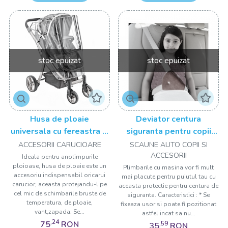
stoc epuizat
stoc epuizat
Husa de ploaie
Deviator centura
universala cu fereastra si
siguranta pentru copii
banda reflectorizanta
BabyJem
ACCESORII CARUCIOARE
SCAUNE AUTO COPII SI
BabyJem
ACCESORII
Ideala pentru anotimpurile
ploioase, husa de ploaie este un
Plimbarile cu masina vor fi mult
accesoriu indispensabil oricarui
mai placute pentru puiutul tau cu
carucior, aceasta protejandu-l pe
aceasta protectie pentru centura de
cel mic de schimbarile bruste de
siguranta. Caracteristici : * Se
temperatura, de ploaie,
fixeaza usor si poate fi pozitionat
vant,zapada. Se...
astfel incat sa nu...
,24
75
RON
,59
35
RON