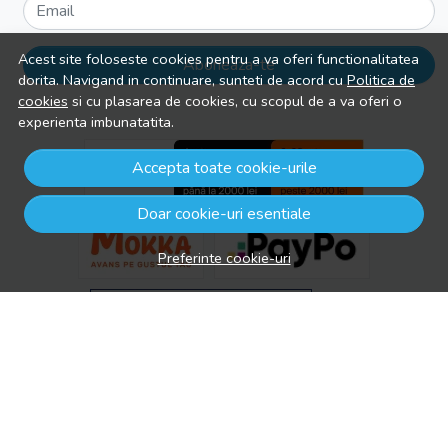
Email
Acest site foloseste cookies pentru a va oferi functionalitatea
Aboneaza-te
dorita. Navigand in continuare, sunteti de acord cu
Politica de
cookies
si cu plasarea de cookies, cu scopul de a va oferi o
experienta imbunatatita.
Accepta toate cookie-urile
Doar cookie-uri esentiale
Preferinte cookie-uri