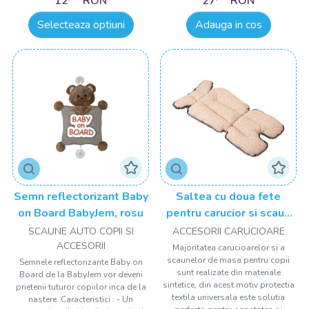
12
RON
27
RON
Selecteaza optiuni
Adauga in cos
Semn reflectorizant Baby
Saltea cu doua fete
on Board BabyJem, rosu
pentru carucior si scaun
de masa BabyJem Somon
SCAUNE AUTO COPII SI
ACCESORII CARUCIOARE
ACCESORII
Majoritatea carucioarelor si a
scaunelor de masa pentru copii
Semnele reflectorizante Baby on
sunt realizate din materiale
Board de la BabyJem vor deveni
sintetice, din acest motiv protectia
prietenii tuturor copiilor inca de la
textila universala este solutia
nastere. Caracteristici : - Un