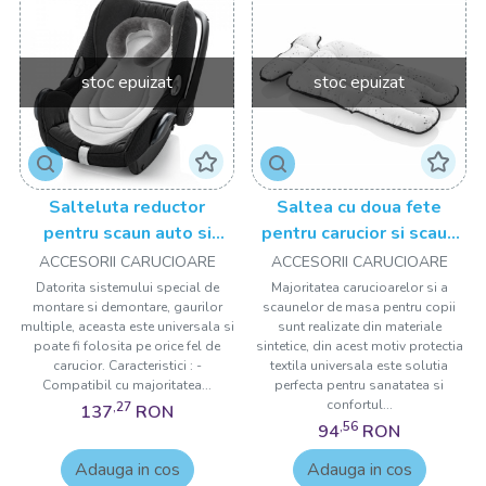
stoc epuizat
stoc epuizat
Salteluta reductor
Saltea cu doua fete
pentru scaun auto si
pentru carucior si scaun
carucior BabyJem
de masa Dots BabyJem
ACCESORII CARUCIOARE
ACCESORII CARUCIOARE
Thermal
Datorita sistemului special de
Majoritatea carucioarelor si a
montare si demontare, gaurilor
scaunelor de masa pentru copii
multiple, aceasta este universala si
sunt realizate din materiale
poate fi folosita pe orice fel de
sintetice, din acest motiv protectia
carucior. Caracteristici : -
textila universala este solutia
Compatibil cu majoritatea...
perfecta pentru sanatatea si
confortul...
,27
137
RON
,56
94
RON
Adauga in cos
Adauga in cos