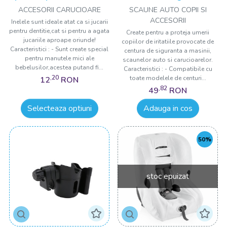
BabyJem
BabyJem, rose
ACCESORII CARUCIOARE
SCAUNE AUTO COPII SI
ACCESORII
Inelele sunt ideale atat ca si jucarii
pentru dentitie,cat si pentru a agata
Create pentru a proteja umerii
jucariile aproape oriunde!
copiilor de iritatiile provocate de
Caracteristici : - Sunt create special
centura de siguranta a masinii,
pentru manutele mici ale
scaunelor auto si carucioarelor.
bebelusilor,acestea putand fi...
Caracteristici : - Compatibile cu
,20
toate modelele de centuri...
12
RON
,82
49
RON
Selecteaza optiuni
Adauga in cos
50%
stoc epuizat