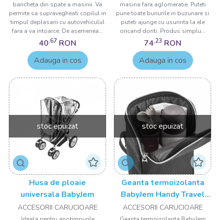
bancheta din spate a masinii. Va
masina fara aglomeratie. Puteti
permite sa supravegheati copilul in
pune toate bunurile in buzunare si
timpul deplasarii cu autovehiculul
puteti ajunge cu usurinta la ele
fara a va intoarce. De asemenea...
oricand doriti. Produs simplu...
,67
,23
40
RON
74
RON
Adauga in cos
Adauga in cos
stoc epuizat
stoc epuizat
Husa de ploaie
Geanta termoizolanta
universala BabyJem
BabyJem Handy Travel
Black
ACCESORII CARUCIOARE
ACCESORII CARUCIOARE
Ideala pentru anotimpurile
Geanta termoizolanta BabyJem