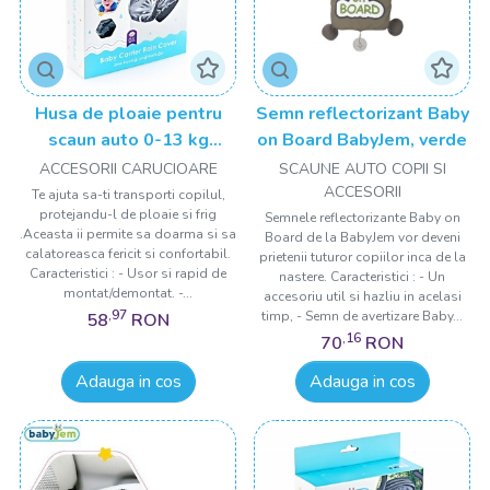
Husa de ploaie pentru
Semn reflectorizant Baby
scaun auto 0-13 kg
on Board BabyJem, verde
BabyJem Rain Cover
ACCESORII CARUCIOARE
SCAUNE AUTO COPII SI
ACCESORII
Te ajuta sa-ti transporti copilul,
protejandu-l de ploaie si frig
Semnele reflectorizante Baby on
.Aceasta ii permite sa doarma si sa
Board de la BabyJem vor deveni
calatoreasca fericit si confortabil.
prietenii tuturor copiilor inca de la
Caracteristici : - Usor si rapid de
nastere. Caracteristici : - Un
montat/demontat. -...
accesoriu util si hazliu in acelasi
,97
timp, - Semn de avertizare Baby...
58
RON
,16
70
RON
Adauga in cos
Adauga in cos