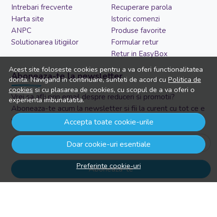
Intrebari frecvente
Recuperare parola
Harta site
Istoric comenzi
ANPC
Produse favorite
Solutionarea litigiilor
Formular retur
Retur in EasyBox
Acest site foloseste cookies pentru a va oferi functionalitatea
Aboneaza-te la newsletter
dorita. Navigand in continuare, sunteti de acord cu
Politica de
cookies
si cu plasarea de cookies, cu scopul de a va oferi o
Vrei sa afli prin email despre reduceri si promotii?
experienta imbunatatita.
Aboneaza-te acum la newsletter si fii la curent cu tot ce e
nou!
Accepta toate cookie-urile
Email
Doar cookie-uri esentiale
Preferinte cookie-uri
Aboneaza-te