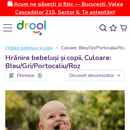
🛍️ Acum ne găsești și fizic — București, Valea
Cascadelor 21S, Sector 6. Te așteptăm!
Hrănire bebeluși și copii
Culoare: Bleu/Gri/Portocaliu/Roz
Hrănire bebeluși și copii, Culoare:
Bleu/Gri/Portocaliu/Roz
Filtreaza
1