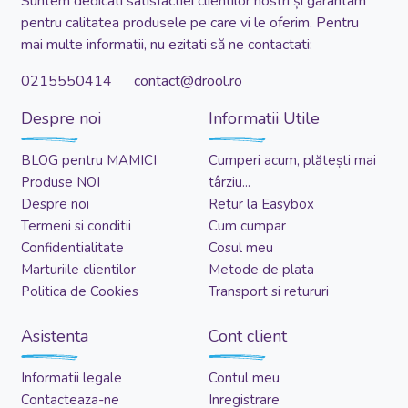
Suntem dedicati satisfactiei clientilor nostri și garantam
pentru calitatea produsele pe care vi le oferim. Pentru
mai multe informatii, nu ezitati să ne contactati:
0215550414 contact@drool.ro
Despre noi
Informatii Utile
BLOG pentru MAMICI
Cumperi acum, plătești mai
Produse NOI
târziu...
Despre noi
Retur la Easybox
Termeni si conditii
Cum cumpar
Confidentialitate
Cosul meu
Marturiile clientilor
Metode de plata
Politica de Cookies
Transport si retururi
Asistenta
Cont client
Informatii legale
Contul meu
Contacteaza-ne
Inregistrare