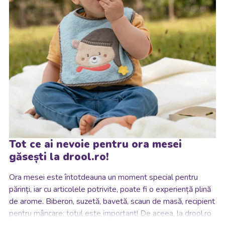
Tot ce ai nevoie pentru ora mesei
găsești la drool.ro!
Ora mesei este întotdeauna un moment special pentru
părinți, iar cu articolele potrivite, poate fi o experiență plină
de arome.
Biberon, suzetă, bavetă, scaun de masă, recipient
pentru mâncare: totul este important! De aceea, la drool.ro