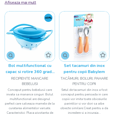
îți oferim o selecție a celor mai bune branduri, pentru ca ora
Afiseaza mai mult
mesei să fie specială.
Mesele bebelușului sunt un moment
49%
important: părinții își doresc mereu ca
bebelușul să se hrănească bine pentru a
crește sănătos. Și pentru asta trebuie să fii
dotat cu tot ce este necesar.
La început, când e bebeluș, echipamentul esențial sunt
biberoanele, suzetele, sterilizatorul și încălzitorul de
biberoane. Mai târziu vei avea nevoie de un
scaun de masă
,
veselă specială și, de ce nu, un robot multifuncțional,
Bol multifunctional cu
Set tacamuri din inox
precum și recipiente pentru mâncare. Fără a uita bavețică,
capac si rotire 360 grade
pentru copii BabyJem
desigur, un accesoriu atât de necesar! Bebelușul tău va fi
BabyJem Amazing Bowl
RECIPIENTE MANCARE
TACÂMURI, BOLURI, PAHARE
cel mai fericit gurmand din lume cu accesoriile potrivite de la
BEBELUSI
PENTRU COPII
drool.ro!
Conceput pentru bebelusii care
Setul de tacamuri din inox a fost
invata sa manance singuri. Bolul
conceput pentru perioada in care
Confort la ora mesei atât pentru pitici,
multifunctional are designul
copiii vor imita toate obiceiurile
perfect care salveaza mamele de la
parintilor si vor dori sa aibe
cât și pentru părinți!
curatarea alimentelor varsate.
obiecte similare.Creat pentru a da
Caracteristici: Placa pivotanta de
incredere si a incuraja...