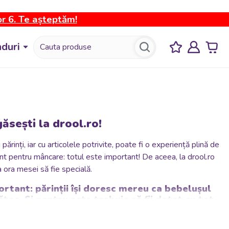
or 6. Te așteptăm!
duri
ăsești la drool.ro!
inți, iar cu articolele potrivite, poate fi o experiență plină de
nt pentru mâncare: totul este important! De aceea, la drool.ro
a ora mesei să fie specială.
tant: părinții își doresc mereu ca bebelușul
tos. Și pentru asta trebuie să fii dotat cu tot