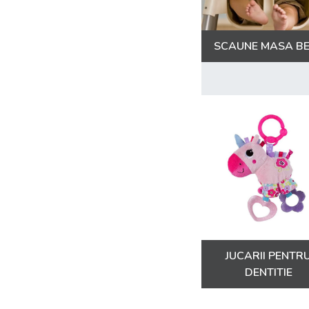
71
8
SCAUNE MASA B
JUCARII PENTR
DENTITIE