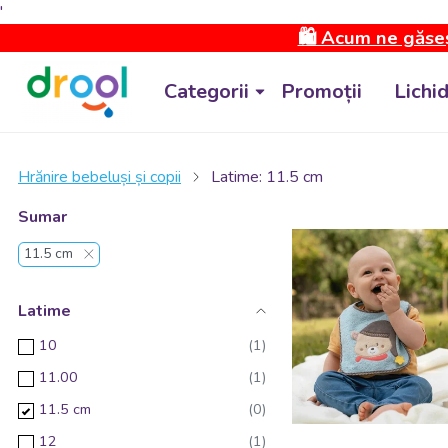
'
🛍️ Acum ne găseș
Categorii
Promoții
Lichi
Hrănire bebeluși și copii
Latime: 11.5 cm
Sumar
11.5 cm
Latime
10
11.00
11.5 cm
12