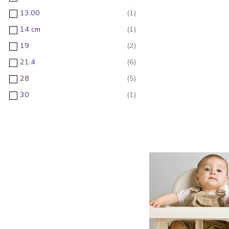
13.00
14 cm
19
21.4
28
30
36
38
4
43.00
5
51
54
58