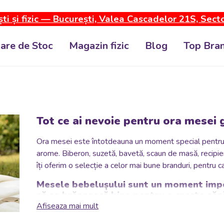
ti și fizic — București, Valea Cascadelor 21S, Sect
dare de Stoc
Magazin fizic
Blog
Top Bran
Tot ce ai nevoie pentru ora mesei g
Ora mesei este întotdeauna un moment special pentru păr
arome.
Biberon, suzetă, bavetă, scaun de masă, recipie
îți oferim o selecție a celor mai bune branduri, pentru c
Mesele bebelușului sunt un moment impor
să se hrănească bine pentru a crește sănă
ce este necesar.
Afiseaza mai mult