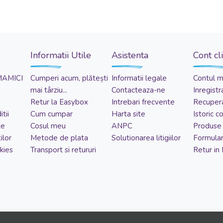
Informatii Utile
Asistenta
Cont cl
MAMICI
Cumperi acum, plătești
Informatii legale
Contul 
mai târziu...
Contacteaza-ne
Inregistr
Retur la Easybox
Intrebari frecvente
Recupera
tii
Cum cumpar
Harta site
Istoric 
te
Cosul meu
ANPC
Produse 
ilor
Metode de plata
Solutionarea litigiilor
Formular
kies
Transport si retururi
Retur in