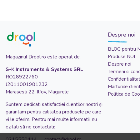
Despre noi
BLOG pentru 
Magazinul Drool.ro este operat de:
Produse NOI
Despre noi
S-K Instruments & Systems SRL
Termeni si condi
RO28922760
Confidentialita
J2011001981232
Marturiile client
Marasesti 22, Ilfov, Magurele
Politica de Coo
Suntem dedicati satisfactiei clientilor nostri și
garantam pentru calitatea produsele pe care
vi le oferim. Pentru mai multe informatii, nu
ezitati să ne contactati:
0215550414 contact@drool.ro