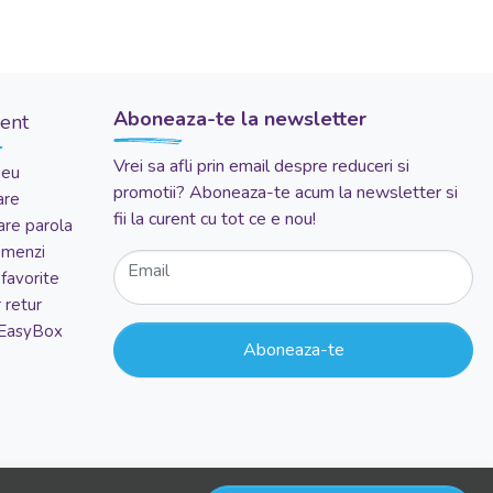
Aboneaza-te la newsletter
ient
Vrei sa afli prin email despre reduceri si
meu
promotii? Aboneaza-te acum la newsletter si
are
fii la curent cu tot ce e nou!
re parola
comenzi
Email
favorite
 retur
 EasyBox
Aboneaza-te