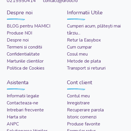
0215550414 contact@drool.ro
Despre noi
Informatii Utile
BLOG pentru MAMICI
Cumperi acum, plătești mai
Produse NOI
târziu...
Despre noi
Retur la Easybox
Termeni si conditii
Cum cumpar
Confidentialitate
Cosul meu
Marturiile clientilor
Metode de plata
Politica de Cookies
Transport si retururi
Asistenta
Cont client
Informatii legale
Contul meu
Contacteaza-ne
Inregistrare
Intrebari frecvente
Recuperare parola
Harta site
Istoric comenzi
ANPC
Produse favorite
Solutionarea litigiilor
Formular retur