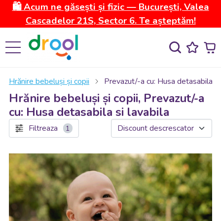
🛍️ Acum ne găsești și fizic — București, Valea
Cascadelor 21S, Sector 6. Te așteptăm!
Hrănire bebeluși și copii
Prevazut/-a cu: Husa detasabila si 
Hrănire bebeluși și copii, Prevazut/-a
cu: Husa detasabila si lavabila
Filtreaza
1