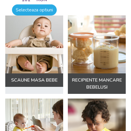
Cumpără produsele potrivite pentru bebelușul tău de pe
drool.ro și asigură-te că învață să mănânce într-un mod
Selecteaza optiuni
confortabil, sigur și distractiv. Timpul zboară și când te
aștepți mai puțin, nu se vor mai murdari și nici nu vor mai
avea nevoie de un scaun de masă pentru prânz sau de
biberon... așa că e timpul să profiți de aceste clipe, să
răsfoiești catalogul nostru și să vă bucurați împreună de
acest moment cu totul special!
SCAUNE MASA BEBE
RECIPIENTE MANCARE
BEBELUSI