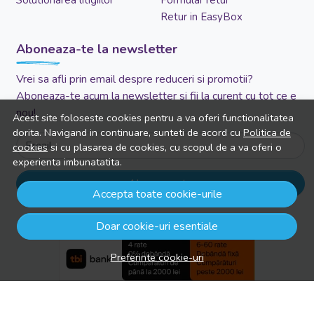
Retur in EasyBox
Aboneaza-te la newsletter
Vrei sa afli prin email despre reduceri si promotii?
Aboneaza-te acum la newsletter si fii la curent cu tot ce e
nou!
Acest site foloseste cookies pentru a va oferi functionalitatea
dorita. Navigand in continuare, sunteti de acord cu
Politica de
Email
cookies
si cu plasarea de cookies, cu scopul de a va oferi o
experienta imbunatatita.
Aboneaza-te
Accepta toate cookie-urile
Doar cookie-uri esentiale
Preferinte cookie-uri