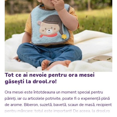
Tot ce ai nevoie pentru ora mesei
găsești la drool.ro!
Ora mesei este întotdeauna un moment special pentru
părinți, iar cu articolele potrivite, poate fi o experiență plină
de arome.
Biberon, suzetă, bavetă, scaun de masă, recipient
pentru mâncare: totul este important! De aceea, la drool.ro