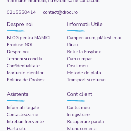
mai multe informatii, nu ezitati să ne contactati:
0215550414 contact@drool.ro
Despre noi
Informatii Utile
BLOG pentru MAMICI
Cumperi acum, plătești mai
Produse NOI
târziu...
Despre noi
Retur la Easybox
Termeni si conditii
Cum cumpar
Confidentialitate
Cosul meu
Marturiile clientilor
Metode de plata
Politica de Cookies
Transport si retururi
Asistenta
Cont client
Informatii legale
Contul meu
Contacteaza-ne
Inregistrare
Intrebari frecvente
Recuperare parola
Harta site
Istoric comenzi