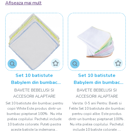
îți oferim o selecție a celor mai bune branduri, pentru ca ora
Afiseaza mai mult
mesei să fie specială.
Mesele bebelușului sunt un moment
important: părinții își doresc mereu ca
bebelușul să se hrănească bine pentru a
crește sănătos. Și pentru asta trebuie să fii
dotat cu tot ce este necesar.
La început, când e bebeluș, echipamentul esențial sunt
biberoanele, suzetele, sterilizatorul și încălzitorul de
biberoane. Mai târziu vei avea nevoie de un
scaun de masă
,
veselă specială și, de ce nu, un robot multifuncțional,
Set 10 batistute
Set 10 batistute
precum și recipiente pentru mâncare. Fără a uita bavețică,
BabyJem din bumbac
BabyJem din bumbac
desigur, un accesoriu atât de necesar! Bebelușul tău va fi
pentru copii 20x20 cm
pentru copii 28x28 cm
BAVETE BEBELUSI SI
BAVETE BEBELUSI SI
cel mai fericit gurmand din lume cu accesoriile potrivite de la
ACCESORII ALAPTARE
ACCESORII ALAPTARE
drool.ro!
Set 10 batistute din bumbac pentru
Varsta: 0-5 ani Pentru: Baieti si
copii White Este produs dintr-un
Fetite Set 10 batistute din bumbac
Confort la ora mesei atât pentru pitici,
bumbac pieptanat 100% . Nu irita
pentru copii albe. Este produs
pielea copilului. Pachetul include
dintr-un bumbac pieptanat 100% .
cât și pentru părinți!
10 batiste colorate. Puteti pastra
Nu irita pielea copilului. Pachetul
aceste batiste la indemana...
include 10 batiste colorate ....