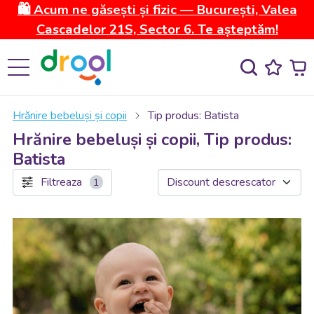
🛍️ Acum ne găsești și fizic — București, Valea
Cascadelor 21S, Sector 6. Te așteptăm!
Hrănire bebeluși și copii
Tip produs: Batista
Hrănire bebeluși și copii, Tip produs:
Batista
Filtreaza
1