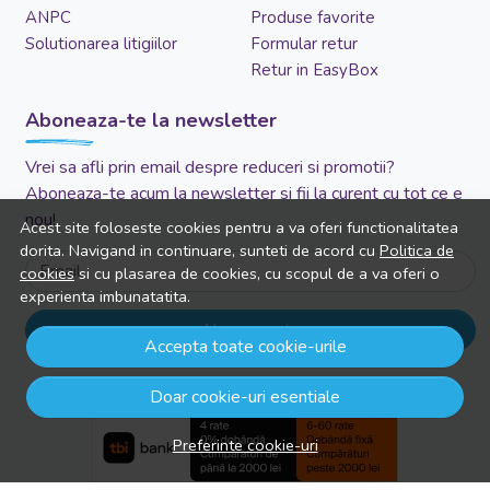
ANPC
Produse favorite
Solutionarea litigiilor
Formular retur
Retur in EasyBox
Aboneaza-te la newsletter
Vrei sa afli prin email despre reduceri si promotii?
Aboneaza-te acum la newsletter si fii la curent cu tot ce e
nou!
Acest site foloseste cookies pentru a va oferi functionalitatea
dorita. Navigand in continuare, sunteti de acord cu
Politica de
Email
cookies
si cu plasarea de cookies, cu scopul de a va oferi o
experienta imbunatatita.
Aboneaza-te
Accepta toate cookie-urile
Doar cookie-uri esentiale
Preferinte cookie-uri