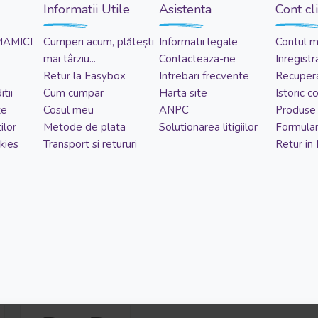
Informatii Utile
Asistenta
Cont cl
MAMICI
Cumperi acum, plătești
Informatii legale
Contul 
mai târziu...
Contacteaza-ne
Inregistr
Retur la Easybox
Intrebari frecvente
Recupera
tii
Cum cumpar
Harta site
Istoric 
te
Cosul meu
ANPC
Produse 
ilor
Metode de plata
Solutionarea litigiilor
Formular
kies
Transport si retururi
Retur in