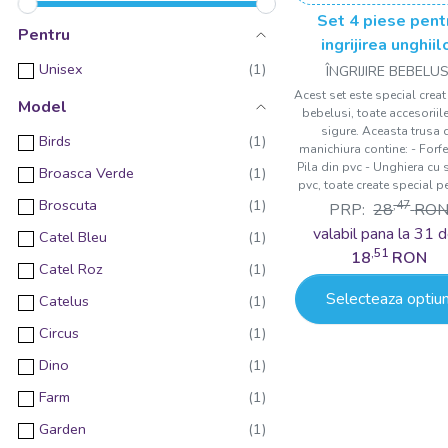
Set 4 piese pent
Pentru
ingrijirea unghiil
bebelusului Dro
Unisex
ÎNGRIJIRE BEBELUS
Acest set este special creat
Model
bebelusi, toate accesoriile
sigure. Aceasta trusa 
Birds
manichiura contine: - Forfe
Pila din pvc - Unghiera cu 
Broasca Verde
pvc, toate create special pe
Broscuta
,47
PRP:
28
RO
valabil pana la 31 d
Catel Bleu
,51
18
RON
Catel Roz
Selecteaza optiun
Catelus
Circus
Dino
Farm
Garden