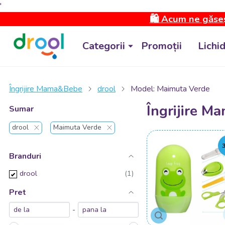
'
🛍️ Acum ne găseș
Categorii
Promoții
Lichi
Îngrijire Mama&Bebe
drool
Model: Maimuta Verde
Îngrijire M
Sumar
drool
Maimuta Verde
Branduri
drool
Pret
-