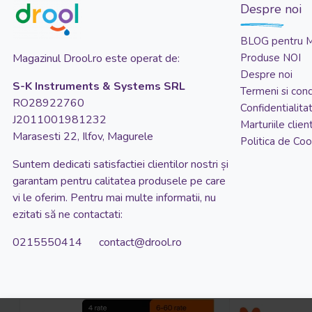
Despre noi
Rain Forest
Rainbow
BLOG pentru 
Renisor
Magazinul Drool.ro este operat de:
Produse NOI
Despre noi
Urs Galben
S-K Instruments & Systems SRL
Termeni si condi
Urs Mov
RO28922760
Confidentialita
J2011001981232
Ursulet
Marturiile client
Marasesti 22, Ilfov, Magurele
Politica de Coo
Woodland
Suntem dedicati satisfactiei clientilor nostri și
garantam pentru calitatea produsele pe care
vi le oferim. Pentru mai multe informatii, nu
ezitati să ne contactati:
0215550414 contact@drool.ro