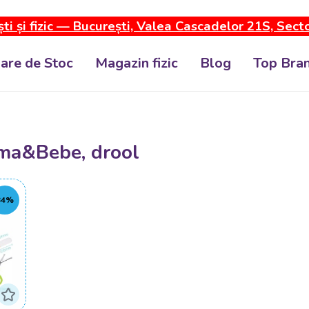
ti și fizic — București, Valea Cascadelor 21S, Sect
dare de Stoc
Magazin fizic
Blog
Top Bran
ama&Bebe, drool
34%