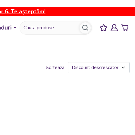
or 6. Te așteptăm!
duri
Sorteaza