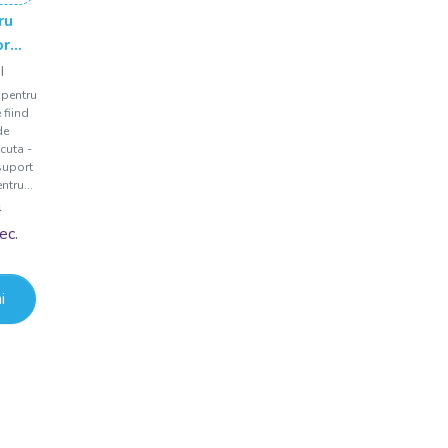
ru
or
ol
I
 pentru
 fiind
de
cuta -
suport
ntru...
N
ec.
i