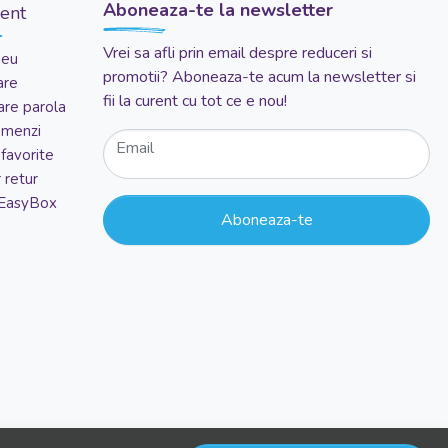
Aboneaza-te la newsletter
ient
Vrei sa afli prin email despre reduceri si
meu
promotii? Aboneaza-te acum la newsletter si
are
fii la curent cu tot ce e nou!
re parola
comenzi
Email
favorite
 retur
 EasyBox
Aboneaza-te