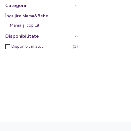
Girafa
Categorii
Iepure Roz
Îngrijire Mama&Bebe
Jungle
Mama și copilul
Leu
Disponibilitate
Leu Roz
Disponibil in stoc
Maimuta
Maimuta Verde
Naughty
Ocean
Pet's
Pinguin Gri
Pisica Gri
Pisica Turquaz
Porc Roz