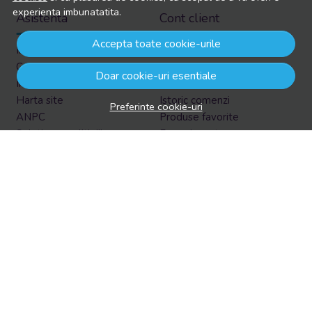
experienta imbunatatita.
Asistenta
Cont client
Accepta toate cookie-urile
Informatii legale
Contul meu
Contacteaza-ne
Inregistrare
Doar cookie-uri esentiale
Intrebari frecvente
Recuperare parola
Harta site
Istoric comenzi
Preferinte cookie-uri
ANPC
Produse favorite
Solutionarea litigiilor
Formular retur
Retur in EasyBox
Aboneaza-te la newsletter
Vrei sa afli prin email despre reduceri si promotii?
Aboneaza-te acum la newsletter si fii la curent cu tot ce e
nou!
Email