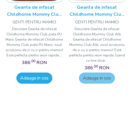
Geanta de infasat
Geanta de infasat
Childhome Mommy Club
Childhome Mommy Club
piele PU Maro
Alb
GENTI PENTRU MAMICI
GENTI PENTRU MAMICI
Descriere Geanta de infasat
Descriere Geanta de infasat
Childhome Mommy Club piele PU
Childhome Mommy Club Alb
Maro Geanta de infasat Childhome
Geanta de infasat Childhome
Mommy Club piele PU Maro, noul
Mommy Club Alb, noul accesoriu
accesoriu de zi cu zi pentru mamici!
de zi cu zi pentru mamici! Este
Este perfecta pentru iesiri rapide,...
perfecta pentru iesiri rapide, luand
cu tine doar...
,00
386
RON
,00
386
RON
Adauga in cos
Adauga in cos