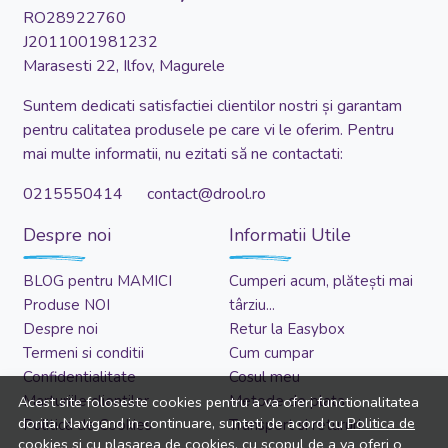
RO28922760
J2011001981232
Marasesti 22, Ilfov, Magurele
Suntem dedicati satisfactiei clientilor nostri și garantam
pentru calitatea produsele pe care vi le oferim. Pentru
mai multe informatii, nu ezitati să ne contactati:
0215550414 contact@drool.ro
Despre noi
Informatii Utile
BLOG pentru MAMICI
Cumperi acum, plătești mai
Produse NOI
târziu...
Despre noi
Retur la Easybox
Termeni si conditii
Cum cumpar
Confidentialitate
Cosul meu
Marturiile clientilor
Metode de plata
Acest site foloseste cookies pentru a va oferi functionalitatea
dorita. Navigand in continuare, sunteti de acord cu
Politica de
Politica de Cookies
Transport si retururi
cookies
si cu plasarea de cookies, cu scopul de a va oferi o