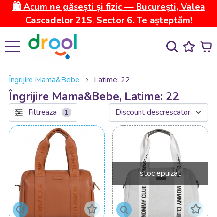
🛍️ Acum ne găsești și fizic — București, Valea
Cascadelor 21S, Sector 6. Te așteptăm!
Îngrijire Mama&Bebe
Latime: 22
Îngrijire Mama&Bebe, Latime: 22
Filtreaza
1
stoc epuizat