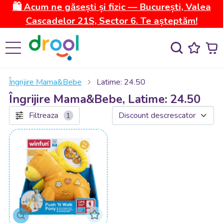
🛍️ Acum ne găsești și fizic — București, Valea
Cascadelor 21S, Sector 6. Te așteptăm!
Îngrijire Mama&Bebe
Latime: 24.50
Îngrijire Mama&Bebe, Latime: 24.50
Filtreaza
1