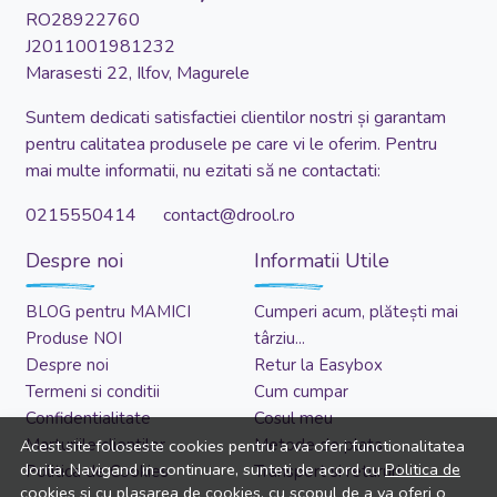
RO28922760
J2011001981232
Marasesti 22, Ilfov, Magurele
Suntem dedicati satisfactiei clientilor nostri și garantam
pentru calitatea produsele pe care vi le oferim. Pentru
mai multe informatii, nu ezitati să ne contactati:
0215550414 contact@drool.ro
Despre noi
Informatii Utile
BLOG pentru MAMICI
Cumperi acum, plătești mai
Produse NOI
târziu...
Despre noi
Retur la Easybox
Termeni si conditii
Cum cumpar
Confidentialitate
Cosul meu
Marturiile clientilor
Metode de plata
Acest site foloseste cookies pentru a va oferi functionalitatea
dorita. Navigand in continuare, sunteti de acord cu
Politica de
Politica de Cookies
Transport si retururi
cookies
si cu plasarea de cookies, cu scopul de a va oferi o