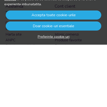
experienta imbunatatita.
Asistenta
Cont client
Accepta toate cookie-urile
Informatii legale
Contul meu
Contacteaza-ne
Inregistrare
Doar cookie-uri esentiale
Intrebari frecvente
Recuperare parola
Harta site
Istoric comenzi
Preferinte cookie-uri
ANPC
Produse favorite
Solutionarea litigiilor
Formular retur
Retur in EasyBox
Aboneaza-te la newsletter
Vrei sa afli prin email despre reduceri si promotii?
Aboneaza-te acum la newsletter si fii la curent cu tot ce e
nou!
Email