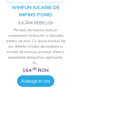
WINFUN JUCARIE DE
IMPINS PONEI
JUCĂRII BEBELUȘI
Poneiul de impins este un
companion distractiv si educativ
pentru cei mici. Cu doua moduri de
joc diferite, modul de invatare si
modul de muzica, poneiul ofera o
experienta interactiva captivanta.
In...
,00
164
RON
Adauga in cos