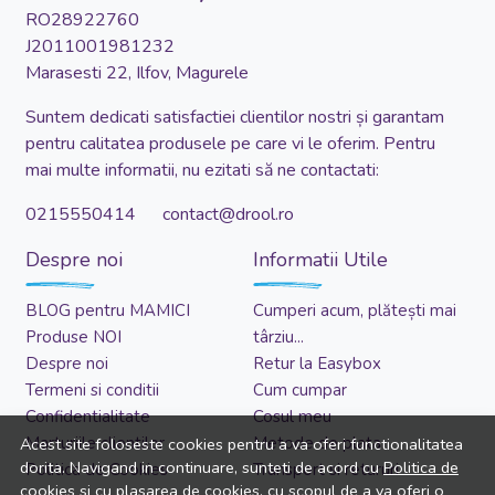
RO28922760
J2011001981232
Marasesti 22, Ilfov, Magurele
Suntem dedicati satisfactiei clientilor nostri și garantam
pentru calitatea produsele pe care vi le oferim. Pentru
mai multe informatii, nu ezitati să ne contactati:
0215550414 contact@drool.ro
Despre noi
Informatii Utile
BLOG pentru MAMICI
Cumperi acum, plătești mai
Produse NOI
târziu...
Despre noi
Retur la Easybox
Termeni si conditii
Cum cumpar
Confidentialitate
Cosul meu
Marturiile clientilor
Metode de plata
Acest site foloseste cookies pentru a va oferi functionalitatea
dorita. Navigand in continuare, sunteti de acord cu
Politica de
Politica de Cookies
Transport si retururi
cookies
si cu plasarea de cookies, cu scopul de a va oferi o