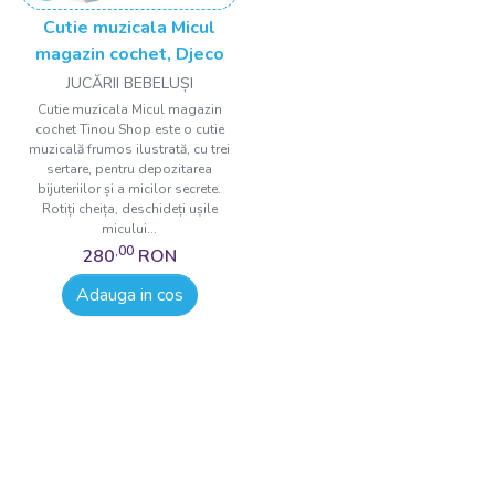
Cutie muzicala Micul
magazin cochet, Djeco
JUCĂRII BEBELUȘI
Cutie muzicala Micul magazin
cochet Tinou Shop este o cutie
muzicală frumos ilustrată, cu trei
sertare, pentru depozitarea
bijuteriilor și a micilor secrete.
Rotiți cheița, deschideți ușile
micului...
,00
280
RON
Adauga in cos