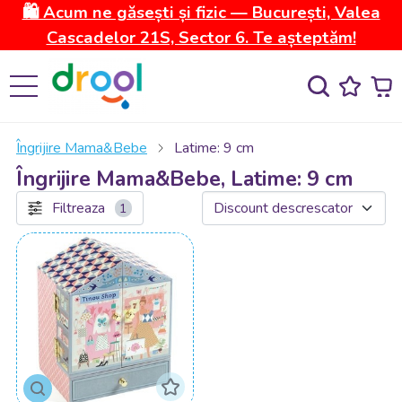
🛍️ Acum ne găsești și fizic — București, Valea
Cascadelor 21S, Sector 6. Te așteptăm!
Îngrijire Mama&Bebe
Latime: 9 cm
Îngrijire Mama&Bebe, Latime: 9 cm
Filtreaza
1