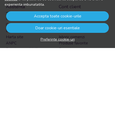
experienta imbunatatita.
Asistenta
Cont client
Accepta toate cookie-urile
Informatii legale
Contul meu
Contacteaza-ne
Inregistrare
Doar cookie-uri esentiale
Intrebari frecvente
Recuperare parola
Harta site
Istoric comenzi
Preferinte cookie-uri
ANPC
Produse favorite
Solutionarea litigiilor
Formular retur
Retur in EasyBox
Aboneaza-te la newsletter
Vrei sa afli prin email despre reduceri si promotii?
Aboneaza-te acum la newsletter si fii la curent cu tot ce e
nou!
Email