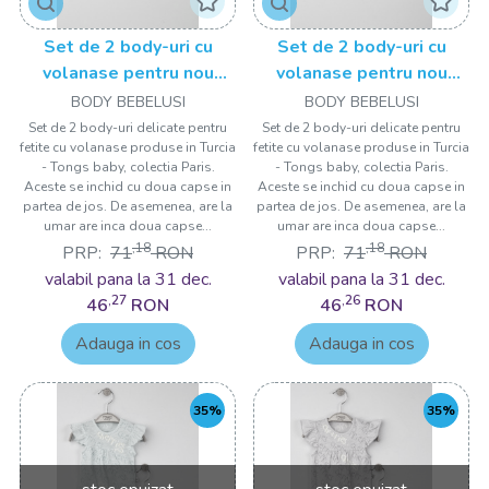
Set de 2 body-uri cu
Set de 2 body-uri cu
volanase pentru nou
volanase pentru nou
nascuti Paris, Tongs baby,
nascuti Paris, Tongs baby,
BODY BEBELUSI
BODY BEBELUSI
mov
roz
Set de 2 body-uri delicate pentru
Set de 2 body-uri delicate pentru
fetite cu volanase produse in Turcia
fetite cu volanase produse in Turcia
- Tongs baby, colectia Paris.
- Tongs baby, colectia Paris.
Aceste se inchid cu doua capse in
Aceste se inchid cu doua capse in
partea de jos. De asemenea, are la
partea de jos. De asemenea, are la
umar are inca doua capse...
umar are inca doua capse...
,18
,18
PRP:
71
RON
PRP:
71
RON
valabil pana la 31 dec.
valabil pana la 31 dec.
,27
,26
46
RON
46
RON
Adauga in cos
Adauga in cos
35%
35%