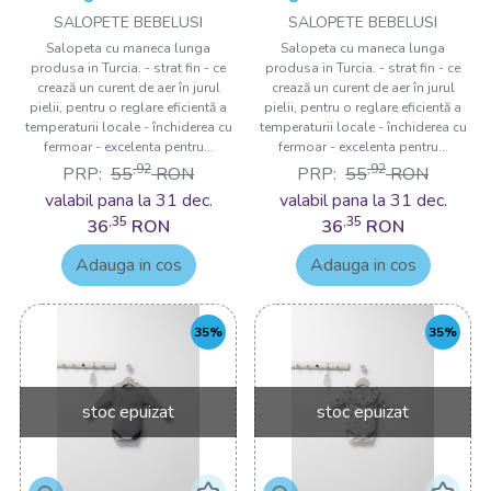
BLEUMARIN, Tongs baby
Tongs baby
SALOPETE BEBELUSI
SALOPETE BEBELUSI
Salopeta cu maneca lunga
Salopeta cu maneca lunga
produsa in Turcia. - strat fin - ce
produsa in Turcia. - strat fin - ce
crează un curent de aer în jurul
crează un curent de aer în jurul
pielii, pentru o reglare eficientă a
pielii, pentru o reglare eficientă a
temperaturii locale - închiderea cu
temperaturii locale - închiderea cu
fermoar - excelenta pentru...
fermoar - excelenta pentru...
,92
,92
PRP:
55
RON
PRP:
55
RON
valabil pana la 31 dec.
valabil pana la 31 dec.
,35
,35
36
RON
36
RON
Adauga in cos
Adauga in cos
35%
35%
stoc epuizat
stoc epuizat