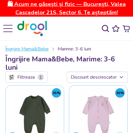
🛍️ Acum ne găsești și fizic — București, Valea
Cascadelor 21S, Sector 6. Te așteptăm!
Îngrijire Mama&Bebe
Marime: 3-6 luni
Îngrijire Mama&Bebe, Marime: 3-6
luni
Filtreaza
1
35%
35%