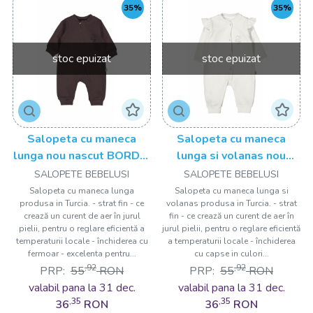
35%
35%
stoc epuizat
stoc epuizat
Salopeta cu maneca
Salopeta cu maneca
lunga nou nascut BORDO,
lunga si volanas nou
Tongs baby
nascut GALBEN, Tongs
SALOPETE BEBELUSI
SALOPETE BEBELUSI
baby
Salopeta cu maneca lunga
Salopeta cu maneca lunga si
produsa in Turcia. - strat fin - ce
volanas produsa in Turcia. - strat
crează un curent de aer în jurul
fin - ce crează un curent de aer în
pielii, pentru o reglare eficientă a
jurul pielii, pentru o reglare eficientă
temperaturii locale - închiderea cu
a temperaturii locale - închiderea
fermoar - excelenta pentru...
cu capse in culori...
,92
,92
PRP:
55
RON
PRP:
55
RON
valabil pana la 31 dec.
valabil pana la 31 dec.
,35
,35
36
RON
36
RON