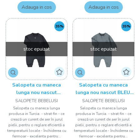
Adauga in cos
Adauga in cos
35%
35%
stoc epuizat
stoc epuizat
Salopeta cu maneca
Salopeta cu maneca
lunga nou nascut
lunga nou nascut BLEU,
ALBASTRU, Tongs baby
Tongs baby
SALOPETE BEBELUSI
SALOPETE BEBELUSI
Salopeta cu maneca lunga
Salopeta cu maneca lunga
produsa in Turcia. - strat fin - ce
produsa in Turcia. - strat fin - ce
crează un curent de aer în jurul
crează un curent de aer în jurul
pielii, pentru o reglare eficientă a
pielii, pentru o reglare eficientă a
temperaturii locale - închiderea cu
temperaturii locale - închiderea cu
fermoar - excelenta pentru...
fermoar - excelenta pentru...