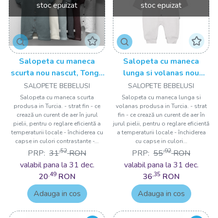
stoc epuizat
stoc epuizat
Salopeta cu maneca
Salopeta cu maneca
scurta nou nascut, Tongs
lunga si volanas nou
baby
nascut ROZ, Tongs baby
SALOPETE BEBELUSI
SALOPETE BEBELUSI
Salopeta cu maneca scurta
Salopeta cu maneca lunga si
produsa in Turcia. - strat fin - ce
volanas produsa in Turcia. - strat
crează un curent de aer în jurul
fin - ce crează un curent de aer în
pielii, pentru o reglare eficientă a
jurul pielii, pentru o reglare eficientă
temperaturii locale - închiderea cu
a temperaturii locale - închiderea
capse in culori contrastante -...
cu capse in culori...
,52
,92
PRP:
31
RON
PRP:
55
RON
valabil pana la 31 dec.
valabil pana la 31 dec.
,49
,35
20
RON
36
RON
Adauga in cos
Adauga in cos