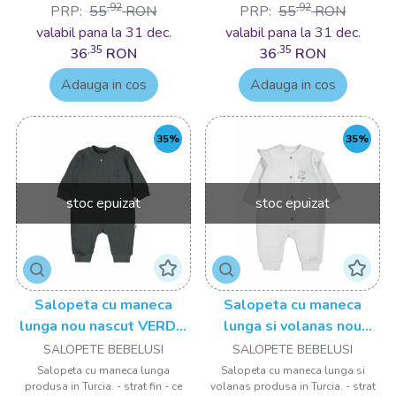
,92
,92
PRP:
55
RON
PRP:
55
RON
valabil pana la 31 dec.
valabil pana la 31 dec.
,35
,35
36
RON
36
RON
Adauga in cos
Adauga in cos
35%
35%
stoc epuizat
stoc epuizat
Salopeta cu maneca
Salopeta cu maneca
lunga nou nascut VERDE,
lunga si volanas nou
Tongs baby
nascut VERDE, Tongs
SALOPETE BEBELUSI
SALOPETE BEBELUSI
baby
Salopeta cu maneca lunga
Salopeta cu maneca lunga si
produsa in Turcia. - strat fin - ce
volanas produsa in Turcia. - strat