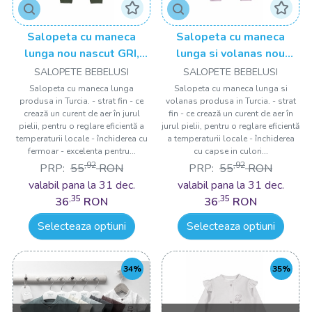
Salopeta cu maneca
Salopeta cu maneca
lunga nou nascut GRI,
lunga si volanas nou
Tongs baby
nascut LILA, Tongs baby
SALOPETE BEBELUSI
SALOPETE BEBELUSI
Salopeta cu maneca lunga
Salopeta cu maneca lunga si
produsa in Turcia. - strat fin - ce
volanas produsa in Turcia. - strat
crează un curent de aer în jurul
fin - ce crează un curent de aer în
pielii, pentru o reglare eficientă a
jurul pielii, pentru o reglare eficientă
temperaturii locale - închiderea cu
a temperaturii locale - închiderea
fermoar - excelenta pentru...
cu capse in culori...
,92
,92
PRP:
55
RON
PRP:
55
RON
valabil pana la 31 dec.
valabil pana la 31 dec.
,35
,35
36
RON
36
RON
Selecteaza optiuni
Selecteaza optiuni
34%
35%