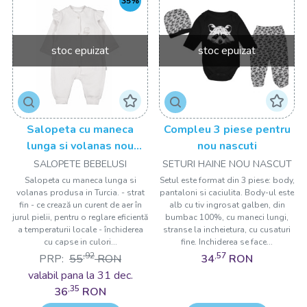
35%
stoc epuizat
stoc epuizat
Salopeta cu maneca
Compleu 3 piese pentru
lunga si volanas nou
nou nascuti
nascut SOMON, Tongs
SALOPETE BEBELUSI
SETURI HAINE NOU NASCUT
baby
Salopeta cu maneca lunga si
Setul este format din 3 piese: body,
volanas produsa in Turcia. - strat
pantaloni si caciulita. Body-ul este
fin - ce crează un curent de aer în
alb cu tiv ingrosat galben, din
jurul pielii, pentru o reglare eficientă
bumbac 100%, cu maneci lungi,
a temperaturii locale - închiderea
stranse la incheietura, cu cusaturi
cu capse in culori...
fine. Inchiderea se face...
,92
,57
PRP:
55
RON
34
RON
valabil pana la 31 dec.
,35
36
RON