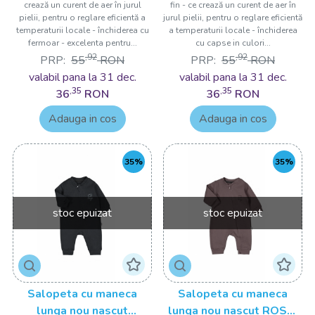
crează un curent de aer în jurul
fin - ce crează un curent de aer în
pielii, pentru o reglare eficientă a
jurul pielii, pentru o reglare eficientă
temperaturii locale - închiderea cu
a temperaturii locale - închiderea
fermoar - excelenta pentru...
cu capse in culori...
,92
,92
PRP:
55
RON
PRP:
55
RON
valabil pana la 31 dec.
valabil pana la 31 dec.
,35
,35
36
RON
36
RON
Adauga in cos
Adauga in cos
35%
35%
stoc epuizat
stoc epuizat
Salopeta cu maneca
Salopeta cu maneca
lunga nou nascut
lunga nou nascut ROSU,