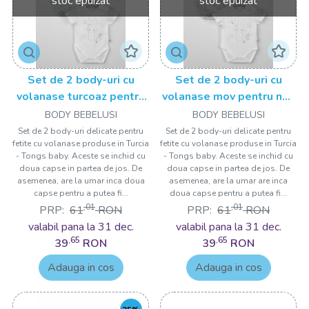
stoc epuizat
stoc epuizat
Set de 2 body-uri cu
Set de 2 body-uri cu
volanase turcoaz pentru
volanase mov pentru nou
nou nascuti, Tongs baby
nascuti, Tongs baby
BODY BEBELUSI
BODY BEBELUSI
Set de 2 body-uri delicate pentru
Set de 2 body-uri delicate pentru
fetite cu volanase produse in Turcia
fetite cu volanase produse in Turcia
- Tongs baby. Aceste se inchid cu
- Tongs baby. Aceste se inchid cu
doua capse in partea de jos. De
doua capse in partea de jos. De
asemenea, are la umar inca doua
asemenea, are la umar are inca
capse pentru a putea fi...
doua capse pentru a putea fi...
,01
,01
PRP:
61
RON
PRP:
61
RON
valabil pana la 31 dec.
valabil pana la 31 dec.
,65
,65
39
RON
39
RON
Adauga in cos
Adauga in cos