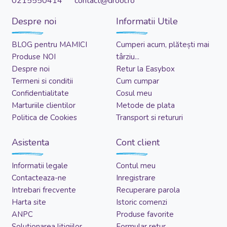
0215550414 contact@drool.ro
Despre noi
Informatii Utile
BLOG pentru MAMICI
Cumperi acum, plătești mai
Produse NOI
târziu...
Despre noi
Retur la Easybox
Termeni si conditii
Cum cumpar
Confidentialitate
Cosul meu
Marturiile clientilor
Metode de plata
Politica de Cookies
Transport si retururi
Asistenta
Cont client
Informatii legale
Contul meu
Contacteaza-ne
Inregistrare
Intrebari frecvente
Recuperare parola
Harta site
Istoric comenzi
ANPC
Produse favorite
Solutionarea litigiilor
Formular retur