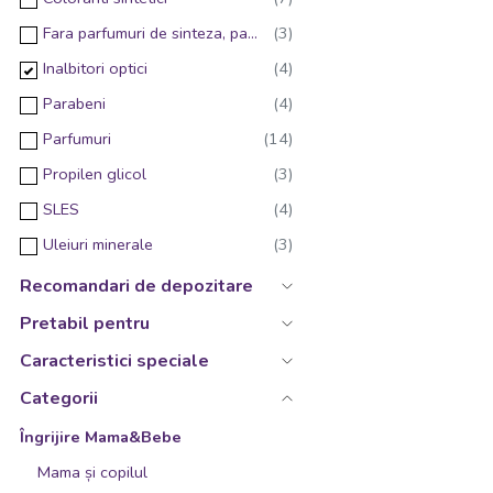
Fara parfumuri de sinteza, parfumat cu esente naturale
Inalbitori optici
Parabeni
Parfumuri
Propilen glicol
SLES
Uleiuri minerale
Recomandari de depozitare
Pretabil pentru
Caracteristici speciale
Categorii
Îngrijire Mama&Bebe
Mama și copilul