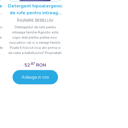
se
Detergent hipoalergenic
de rufe pentru intreaga
ml
familie, Agnotis, 1800
ÎNGRIJIRE BEBELUSI
ml
ru
Detergentul de rufe pentru
intreaga familie Agnotis este
ea
sigur atat pentru pielea nou-
nascutilor cat si a intregii familii.
de
Poate fi folosit inca din prima zi
.
de viata a bebelusilor! Proprietati:
-...
,87
52
RON
Adauga in cos