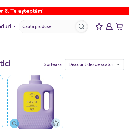
or 6. Te așteptăm!
duri
ici
Sorteaza