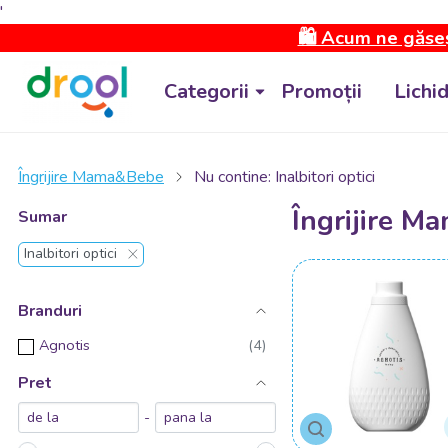
'
🛍️ Acum ne găseș
Categorii
Promoții
Lichi
Îngrijire Mama&Bebe
Nu contine: Inalbitori optici
Îngrijire Ma
Sumar
Inalbitori optici
Branduri
Agnotis
Pret
-