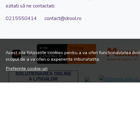
ezitati să ne contactati:
0215550414 contact@drool.ro
Acest site foloseste cookies pentru a va oferi functionalitatea dor
scopul de a va oferi o experienta imbunatatita.
Preferinte cookie-uri