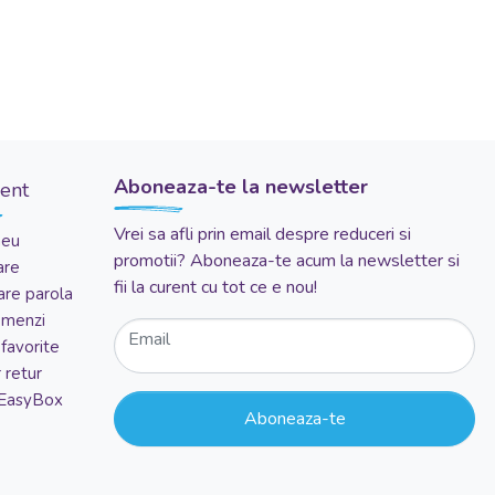
Aboneaza-te la newsletter
ient
Vrei sa afli prin email despre reduceri si
meu
promotii? Aboneaza-te acum la newsletter si
are
fii la curent cu tot ce e nou!
re parola
comenzi
Email
favorite
 retur
 EasyBox
Aboneaza-te