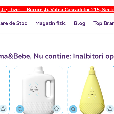
ti și fizic — București, Valea Cascadelor 21S, Sect
dare de Stoc
Magazin fizic
Blog
Top Bran
ma&Bebe, Nu contine: Inalbitori opt