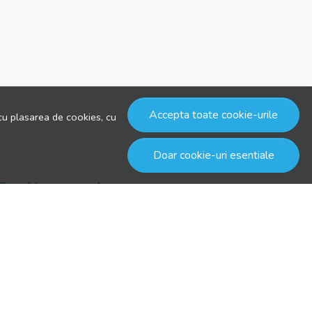
Accepta toate cookie-urile
cu plasarea de cookies, cu
Doar cookie-uri esentiale
© drool.ro 2026