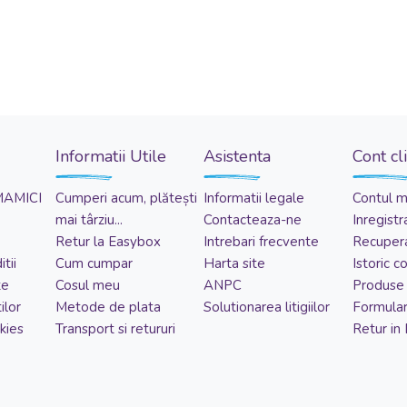
Informatii Utile
Asistenta
Cont cl
MAMICI
Cumperi acum, plătești
Informatii legale
Contul 
mai târziu...
Contacteaza-ne
Inregistr
Retur la Easybox
Intrebari frecvente
Recupera
tii
Cum cumpar
Harta site
Istoric 
te
Cosul meu
ANPC
Produse 
ilor
Metode de plata
Solutionarea litigiilor
Formular
kies
Transport si retururi
Retur in