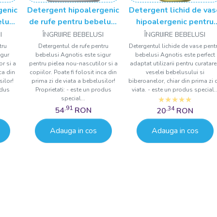
genic
Detergent hipoalergenic
Detergent lichid de va
elusi
de rufe pentru bebelusi
hipoalergenic pentru
l
Agnotis 1800 ml
bebelusi Agnotis 500 
I
ÎNGRIJIRE BEBELUSI
ÎNGRIJIRE BEBELUSI
tru
Detergentul de rufe pentru
Detergentul lichide de vase pent
igur
bebelusi Agnotis este sigur
bebelusi Agnotis este perfect
r si a
pentru pielea nou-nascutilor si a
adaptat utilizarii pentru curatar
nca din
copiilor. Poate fi folosit inca din
veselei bebelusului si
silor!
prima zi de viata a bebelusilor!
biberoanelor, chiar din prima zi 
odus
Proprietati: - este un produs
viata. - este un produs special..
special...
,91
,34
54
RON
20
RON
Adauga in cos
Adauga in cos