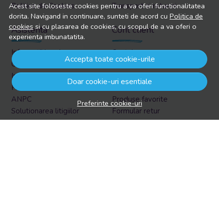
Politica de Cookies
Transport si retururi
Acest site foloseste cookies pentru a va oferi functionalitatea
dorita. Navigand in continuare, sunteti de acord cu
Politica de
cookies
si cu plasarea de cookies, cu scopul de a va oferi o
Asistenta
Cont client
experienta imbunatatita.
Informatii legale
Contul meu
Accepta toate cookie-urile
Contacteaza-ne
Inregistrare
Intrebari frecvente
Recuperare parola
Doar cookie-uri esentiale
Harta site
Istoric comenzi
ANPC
Produse favorite
Preferinte cookie-uri
Solutionarea litigiilor
Formular retur
Retur in EasyBox
Aboneaza-te la newsletter
Vrei sa afli prin email despre reduceri si promotii?
Aboneaza-te acum la newsletter si fii la curent cu tot ce e
nou!
Email