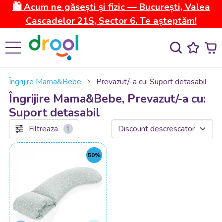
🛍️ Acum ne găsești și fizic — București, Valea
Cascadelor 21S, Sector 6. Te așteptăm!
Îngrijire Mama&Bebe
Prevazut/-a cu: Suport detasabil
Îngrijire Mama&Bebe, Prevazut/-a cu:
Suport detasabil
Filtreaza
1
50%