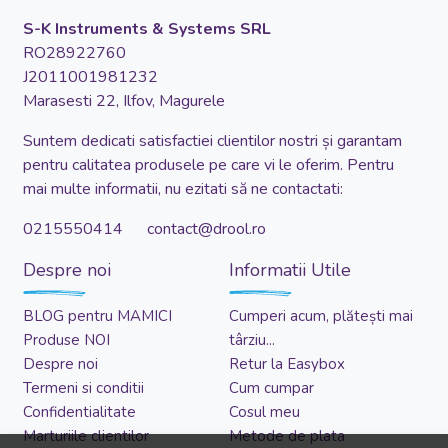
S-K Instruments & Systems SRL
RO28922760
J2011001981232
Marasesti 22, Ilfov, Magurele
Suntem dedicati satisfactiei clientilor nostri și garantam
pentru calitatea produsele pe care vi le oferim. Pentru
mai multe informatii, nu ezitati să ne contactati:
0215550414 contact@drool.ro
Despre noi
Informatii Utile
BLOG pentru MAMICI
Cumperi acum, plătești mai
Produse NOI
târziu...
Despre noi
Retur la Easybox
Termeni si conditii
Cum cumpar
Confidentialitate
Cosul meu
Marturiile clientilor
Metode de plata