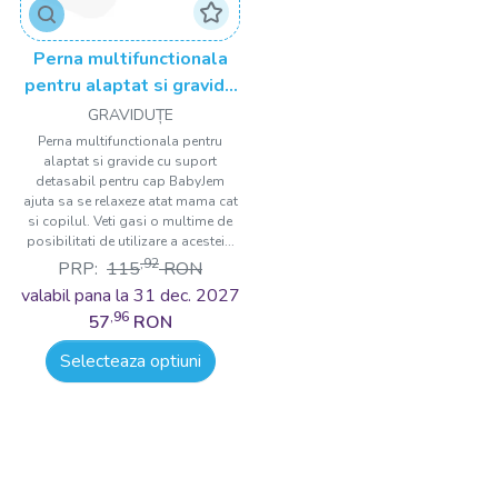
Perna multifunctionala
pentru alaptat si gravide
cu suport detasabil
GRAVIDUȚE
pentru cap BabyJem
Perna multifunctionala pentru
alaptat si gravide cu suport
detasabil pentru cap BabyJem
ajuta sa se relaxeze atat mama cat
si copilul. Veti gasi o multime de
posibilitati de utilizare a acestei...
,92
PRP:
115
RON
valabil pana la 31 dec. 2027
,96
57
RON
Selecteaza optiuni