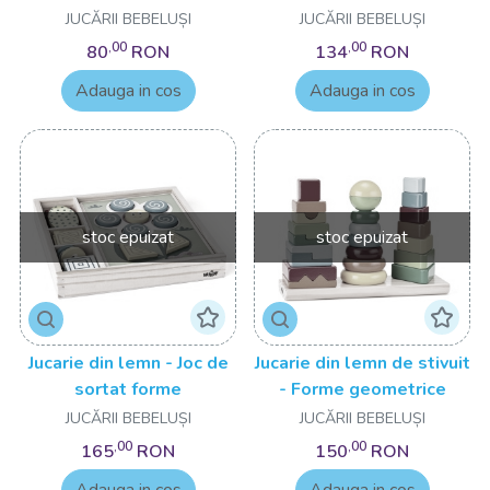
magnetice
JUCĂRII BEBELUȘI
JUCĂRII BEBELUȘI
,00
,00
80
RON
134
RON
Adauga in cos
Adauga in cos
stoc epuizat
stoc epuizat
Jucarie din lemn - Joc de
Jucarie din lemn de stivuit
sortat forme
- Forme geometrice
JUCĂRII BEBELUȘI
JUCĂRII BEBELUȘI
,00
,00
165
RON
150
RON