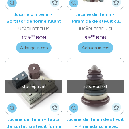
Jucarie din lemn -
Jucarie din lemn -
Sortator de forme rulant
Piramida de stivuit cu
animale
JUCĂRII BEBELUȘI
JUCĂRII BEBELUȘI
,00
,00
125
RON
95
RON
Adauga in cos
Adauga in cos
stoc epuizat
stoc epuizat
Jucarie din lemn - Tabla
Jucarie din lemn de stivuit
de sortat si stivuit forme
– Piramida cu inele