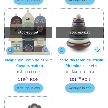
Adauga in cos
Adauga in cos
stoc epuizat
stoc epuizat
Jucarie din lemn de stivuit
Jucarie din lemn de stivuit
- Casa curcubeu
- Piramida cu inele
JUCĂRII BEBELUȘI
JUCĂRII BEBELUȘI
,00
,00
119
RON
101
RON
Adauga in cos
Adauga in cos