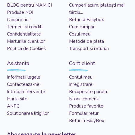
BLOG pentru MAMICI
Cumperi acum, plătești mai
Produse NOI
târziu...
Despre noi
Retur la Easybox
Termeni si conditii
Cum cumpar
Confidentialitate
Cosul meu
Marturiile clientilor
Metode de plata
Politica de Cookies
Transport si retururi
Asistenta
Cont client
Informatii legale
Contul meu
Contacteaza-ne
Inregistrare
Intrebari frecvente
Recuperare parola
Harta site
Istoric comenzi
ANPC
Produse favorite
Solutionarea litigiilor
Formular retur
Retur in EasyBox
Aboneaza-te la newsletter