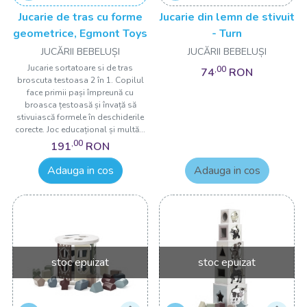
Jucarie de tras cu forme
Jucarie din lemn de stivuit
geometrice, Egmont Toys
- Turn
JUCĂRII BEBELUȘI
JUCĂRII BEBELUȘI
Jucarie sortatoare si de tras
,00
74
RON
broscuta testoasa 2 în 1. Copilul
face primii pași împreună cu
broasca țestoasă și învață să
stivuiască formele în deschiderile
corecte. Joc educațional și multă...
,00
191
RON
Adauga in cos
Adauga in cos
stoc epuizat
stoc epuizat