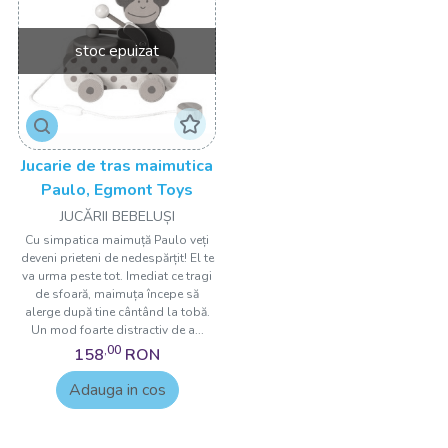
stoc epuizat
Jucarie de tras maimutica
Paulo, Egmont Toys
JUCĂRII BEBELUȘI
Cu simpatica maimuță Paulo veți
deveni prieteni de nedespărțit! El te
va urma peste tot. Imediat ce tragi
de sfoară, maimuța începe să
alerge după tine cântând la tobă.
Un mod foarte distractiv de a...
,00
158
RON
Adauga in cos