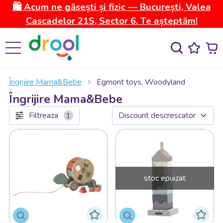
🛍️ Acum ne găsești și fizic — București, Valea
Cascadelor 21S, Sector 6. Te așteptăm!
Îngrijire Mama&Bebe
Egmont toys, Woodyland
Îngrijire Mama&Bebe
Filtreaza
1
stoc epuizat